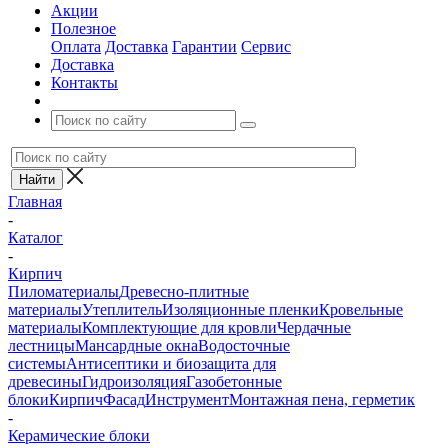
Акции
Полезное
Оплата
Доставка
Гарантии
Сервис
Доставка
Контакты
Главная
-
Каталог
-
Кирпич
Пиломатериалы
Древесно-плитные
материалы
Утеплитель
Изоляционные пленки
Кровельные
материалы
Комплектующие для кровли
Чердачные
лестницы
Мансардные окна
Водосточные
системы
Антисептики и биозащита для
древесины
Гидроизоляция
Газобетонные
блоки
Кирпич
Фасад
Инструмент
Монтажная пена, герметик
-
Керамические блоки