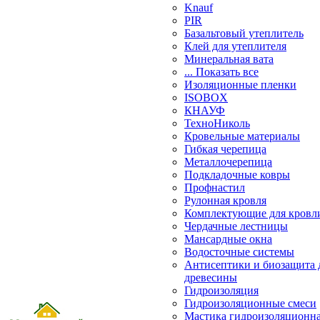
Knauf
PIR
Базальтовый утеплитель
Клей для утеплителя
Минеральная вата
... Показать все
Изоляционные пленки
ISOBOX
КНАУФ
ТехноНиколь
Кровельные материалы
Гибкая черепица
Металлочерепица
Подкладочные ковры
Профнастил
Рулонная кровля
Комплектующие для кровл
Чердачные лестницы
Мансардные окна
Водосточные системы
Антисептики и биозащита 
древесины
Гидроизоляция
Гидроизоляционные смеси
Мастика гидроизоляционн