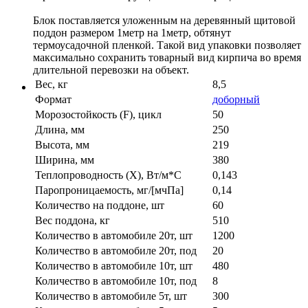
Блок поставляется уложенным на деревянный щитовой
поддон размером 1метр на 1метр, обтянут
термоусадочной пленкой. Такой вид упаковки позволяет
максимально сохранить товарный вид кирпича во время
длительной перевозки на объект.
Вес, кг
8,5
Формат
доборный
Морозостойкость (F), цикл
50
Длина, мм
250
Высота, мм
219
Ширина, мм
380
Теплопроводность (X), Вт/м*С
0,143
Паропроницаемость, мг/[мчПа]
0,14
Количество на поддоне, шт
60
Вес поддона, кг
510
Количество в автомобиле 20т, шт
1200
Количество в автомобиле 20т, под
20
Количество в автомобиле 10т, шт
480
Количество в автомобиле 10т, под
8
Количество в автомобиле 5т, шт
300