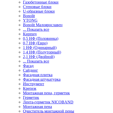
Газобетонные блоки
Стеновые блоки
U-образные блоки
Bonolit
YTONG
Bonolit Малоярославец
... Показать все
Кирпич
0,5 НФ (Половинка)
0,7 НФ (Евро)
1 НФ (Одинарный)
1,4 НФ (Полуторный)
2,1 НФ (Двойной)
... Показать все
Фасад
Сайдинг
Фасадная плитка
Фасадная штукатурка
Инструмент
Крепеж
Монтажная пена, герметик
Герметик
Лента-герметик NICOBAND
Монтажная пена
Очиститель монтажной пены