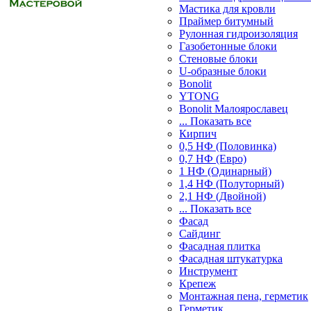
Мастика для кровли
Праймер битумный
Рулонная гидроизоляция
Газобетонные блоки
Стеновые блоки
U-образные блоки
Bonolit
YTONG
Bonolit Малоярославец
... Показать все
Кирпич
0,5 НФ (Половинка)
0,7 НФ (Евро)
1 НФ (Одинарный)
1,4 НФ (Полуторный)
2,1 НФ (Двойной)
... Показать все
Фасад
Сайдинг
Фасадная плитка
Фасадная штукатурка
Инструмент
Крепеж
Монтажная пена, герметик
Герметик