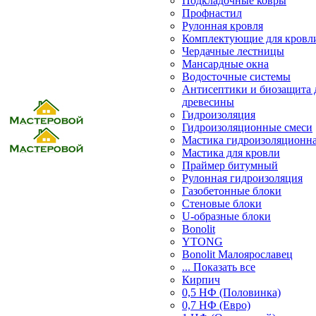
Подкладочные ковры
Профнастил
Рулонная кровля
Комплектующие для кровл
Чердачные лестницы
Мансардные окна
Водосточные системы
Антисептики и биозащита 
древесины
Гидроизоляция
Гидроизоляционные смеси
Мастика гидроизоляционн
Мастика для кровли
Праймер битумный
Рулонная гидроизоляция
Газобетонные блоки
Стеновые блоки
U-образные блоки
Bonolit
YTONG
Bonolit Малоярославец
... Показать все
Кирпич
0,5 НФ (Половинка)
0,7 НФ (Евро)