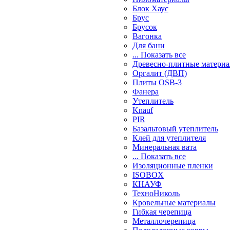
Блок Хаус
Брус
Брусок
Вагонка
Для бани
... Показать все
Древесно-плитные матери
Оргалит (ДВП)
Плиты OSB-3
Фанера
Утеплитель
Knauf
PIR
Базальтовый утеплитель
Клей для утеплителя
Минеральная вата
... Показать все
Изоляционные пленки
ISOBOX
КНАУФ
ТехноНиколь
Кровельные материалы
Гибкая черепица
Металлочерепица