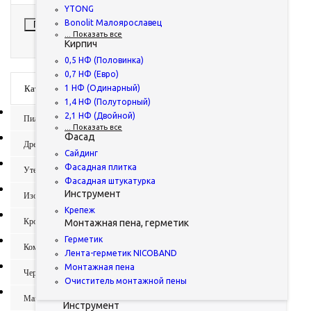
Мастика гидроизоляционная
YTONG
Мастика для кровли
Bonolit Малоярославец
Показать
... Показать все
Праймер битумный
Сбросить
Кирпич
Рулонная гидроизоляция
0,5 НФ (Половинка)
Газобетонные блоки
0,7 НФ (Евро)
Стеновые блоки
1 НФ (Одинарный)
Каталог
U-образные блоки
1,4 НФ (Полуторный)
Bonolit
2,1 НФ (Двойной)
Пиломатериалы
YTONG
... Показать все
Bonolit Малоярославец
Фасад
Древесно-плитные материалы
... Показать все
Сайдинг
Кирпич
Фасадная плитка
Утеплитель
0,5 НФ (Половинка)
Фасадная штукатурка
0,7 НФ (Евро)
Инструмент
Изоляционные пленки
1 НФ (Одинарный)
Крепеж
1,4 НФ (Полуторный)
Кровельные материалы
Монтажная пена, герметик
2,1 НФ (Двойной)
... Показать все
Герметик
Комплектующие для кровли
Фасад
Лента-герметик NICOBAND
Сайдинг
Монтажная пена
Чердачные лестницы
Фасадная плитка
Очиститель монтажной пены
Фасадная штукатурка
Мансардные окна
Инструмент