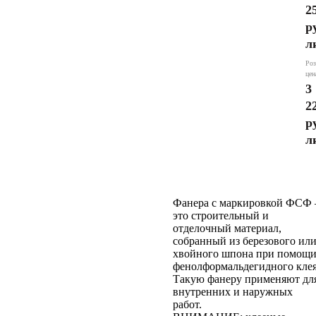
Фасонный
2
р
л
Роз
цен
3
2
р
л
Фанера с маркировкой ФСФ 
это строительный и
отделочный материал,
собранный из березового ил
хвойного шпона при помощ
фенолформальдегидного клея
Такую фанеру применяют дл
внутренних и наружных
работ.