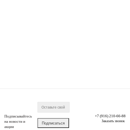
Клей для плитки Knauf Флекс
эластичный 25 кг
В наличии
577.32
руб.
/шт
Подробнее
+7 (916) 210-66-88
Подписывайтесь
Заказать звонок
на новости и
акции