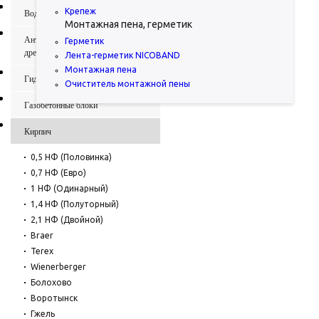
Крепеж
Водосточные системы
Монтажная пена, герметик
Антисептики и биозащита для
Герметик
древесины
Лента-герметик NICOBAND
Монтажная пена
Гидроизоляция
Очиститель монтажной пены
Газобетонные блоки
Кирпич
0,5 НФ (Половинка)
0,7 НФ (Евро)
1 НФ (Одинарный)
1,4 НФ (Полуторный)
2,1 НФ (Двойной)
Braer
Terex
Wienerberger
Болохово
Воротынск
Гжель