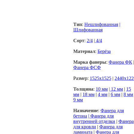
Тип
:
Нешлифованная
|
Шлифованная
Сорт
:
2/4
| 4/4
Материал
:
Берёза
Марка фанеры
:
Фанера ФК
Фанера ФСФ
Размер:
1525x1525
|
2440x122
Толщина
:
10 мм
| 12 мм
|
15
мм
|
18 мм
|
4 мм
|
6 мм
|
8 мм
9 мм
Назначение
:
Фанера для
бетона
| Фанера для
внутренней отделки
|
Фанера
для кровли
|
Фанера для
ламината
|
Фанера для