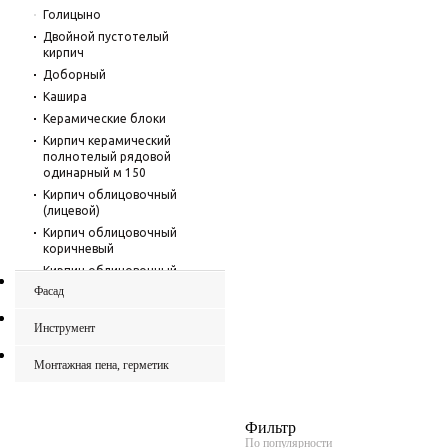
Голицыно
Двойной пустотелый
кирпич
Доборный
Кашира
Керамические блоки
Кирпич керамический
полнотелый рядовой
одинарный м 150
Кирпич облицовочный
(лицевой)
Кирпич облицовочный
коричневый
Кирпич облицовочный
солома
Фасад
Кирпич полнотелый
красный
Инструмент
Кирпич рядовой
полнотелый одинарный
Монтажная пена, герметик
коричневый
красный
Фильтр
Красный облицовочный
По популярности
кирпич