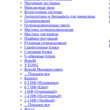
Чердачные лестницы
Мансардные окна
Водосточные системы
Антисептики и биозащита для древесины
Гидроизоляция
Гидроизоляционные смеси
Мастика гидроизоляционная
Мастика для кровли
Праймер битумный
Рулонная гидроизоляция
Газобетонные блоки
Стеновые блоки
U-образные блоки
Bonolit
YTONG
Bonolit Малоярославец
... Показать все
Кирпич
0,5 НФ (Половинка)
0,7 НФ (Евро)
1 НФ (Одинарный)
1,4 НФ (Полуторный)
2,1 НФ (Двойной)
... Показать все
Фасад