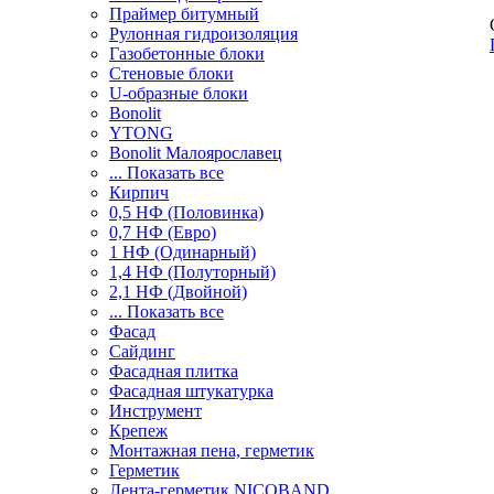
Праймер битумный
Рулонная гидроизоляция
Газобетонные блоки
Стеновые блоки
U-образные блоки
Bonolit
YTONG
Bonolit Малоярославец
... Показать все
Кирпич
0,5 НФ (Половинка)
0,7 НФ (Евро)
1 НФ (Одинарный)
1,4 НФ (Полуторный)
2,1 НФ (Двойной)
... Показать все
Фасад
Сайдинг
Фасадная плитка
Фасадная штукатурка
Инструмент
Крепеж
Монтажная пена, герметик
Герметик
Лента-герметик NICOBAND