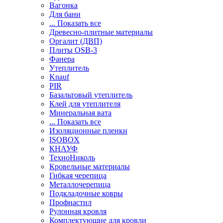
Вагонка
Для бани
... Показать все
Древесно-плитные материалы
Оргалит (ДВП)
Плиты OSB-3
Фанера
Утеплитель
Knauf
PIR
Базальтовый утеплитель
Клей для утеплителя
Минеральная вата
... Показать все
Изоляционные пленки
ISOBOX
КНАУФ
ТехноНиколь
Кровельные материалы
Гибкая черепица
Металлочерепица
Подкладочные ковры
Профнастил
Рулонная кровля
Комплектующие для кровли