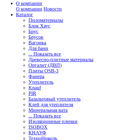
О компании
О компании
Новости
Каталог
Пиломатериалы
Блок Хаус
Брус
Брусок
Вагонка
Для бани
... Показать все
Древесно-плитные материалы
Оргалит (ДВП)
Плиты OSB-3
Фанера
Утеплитель
Knauf
PIR
Базальтовый утеплитель
Клей для утеплителя
Минеральная вата
... Показать все
Изоляционные пленки
ISOBOX
КНАУФ
ТехноНиколь