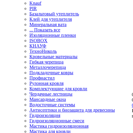
Knauf
PIR
Базальтовый утеплитель
Клей для утеплителя
Минеральная вата
... Показать все
Изоляционные пленки
ISOBOX
КНАУФ
ТехноНиколь
Кровельные материалы
Гибкая черепица
Металлочерепица
Подкладочные ковры
Профнастил
Рулонная кровля
Комплектующие для кровли
Чердачные лестницы
Мансардные окна
Водосточные системы
Антисептики и биозащита для древесины
Гидроизоляция
Гидроизоляционные смеси
Мастика гидроизоляционная
Мастика для кровли