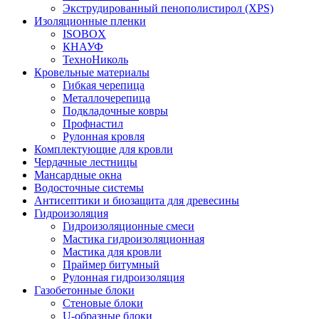
Экструдированный пенополистирол (XPS)
Изоляционные пленки
ISOBOX
КНАУФ
ТехноНиколь
Кровельные материалы
Гибкая черепица
Металлочерепица
Подкладочные ковры
Профнастил
Рулонная кровля
Комплектующие для кровли
Чердачные лестницы
Мансардные окна
Водосточные системы
Антисептики и биозащита для древесины
Гидроизоляция
Гидроизоляционные смеси
Мастика гидроизоляционная
Мастика для кровли
Праймер битумный
Рулонная гидроизоляция
Газобетонные блоки
Стеновые блоки
U-образные блоки