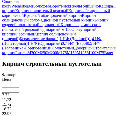
Слоновая
кость
Wienerberger
Болохово
Воротынск
Гжель
Голицыно
Кашира
Л
кирпич
Кирпич полнотелый красный
Кирпич облицовочный
коричневый
Красный облицовочный кирпич
Кирпич
облицовочный солома
Двойной пустотелый кирпич
Кирпич
рядовой полнотелый одинарный
Кирпич керамический
полнотелый рядовой одинарный м 150
Огнеупорный
кирпич
Фасонный
Кирпич облицовочный
(лицевой)
Керамические блоки
2,1 НФ (Двойной)
1,4 НФ
(Полуторный)
1 НФ (Одинарный)
0,7 НФ (Евро)
0,5 НФ
(Половинка)
Поризованный
Полнотелый
Доборный
Строительн
кирпич
Ригель
М300
М250
М200
М175
М150
М125
М100
М75
Braer
Кирпич строительный пустотелый
Фильтр:
Цена
7.72
11.72
15.72
18.72
22.97