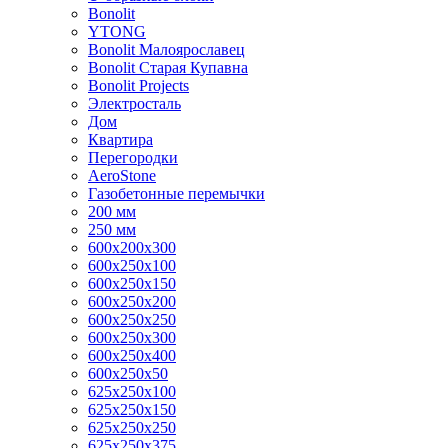
Bonolit
YTONG
Bonolit Малоярославец
Bonolit Старая Купавна
Bonolit Projects
Электросталь
Дом
Квартира
Перегородки
AeroStone
Газобетонные перемычки
200 мм
250 мм
600x200x300
600x250x100
600x250x150
600x250x200
600x250x250
600x250x300
600x250x400
600x250x50
625x250x100
625x250x150
625x250x250
625x250x375