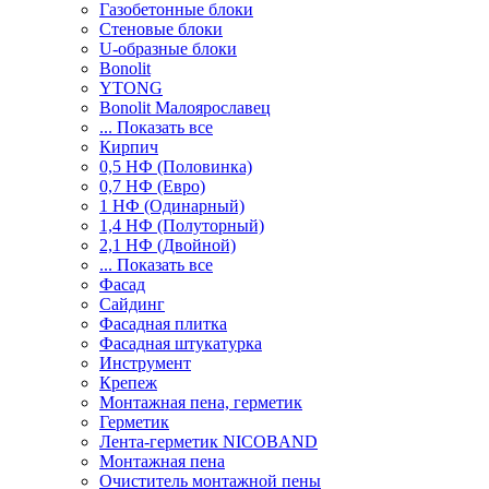
Газобетонные блоки
Стеновые блоки
U-образные блоки
Bonolit
YTONG
Bonolit Малоярославец
... Показать все
Кирпич
0,5 НФ (Половинка)
0,7 НФ (Евро)
1 НФ (Одинарный)
1,4 НФ (Полуторный)
2,1 НФ (Двойной)
... Показать все
Фасад
Сайдинг
Фасадная плитка
Фасадная штукатурка
Инструмент
Крепеж
Монтажная пена, герметик
Герметик
Лента-герметик NICOBAND
Монтажная пена
Очиститель монтажной пены