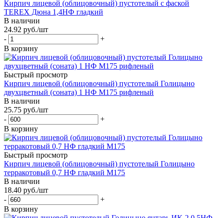
Кирпич лицевой (облицовочный) пустотелый с фаской
TEREX Дюна 1,4НФ гладкий
В наличии
24.92
руб.
/шт
-
+
В корзину
Быстрый просмотр
Кирпич лицевой (облицовочный) пустотелый Голицыно
двухцветный (соната) 1 НФ М175 рифленый
В наличии
25.75
руб.
/шт
-
+
В корзину
Быстрый просмотр
Кирпич лицевой (облицовочный) пустотелый Голицыно
терракотовый 0,7 НФ гладкий М175
В наличии
18.40
руб.
/шт
-
+
В корзину