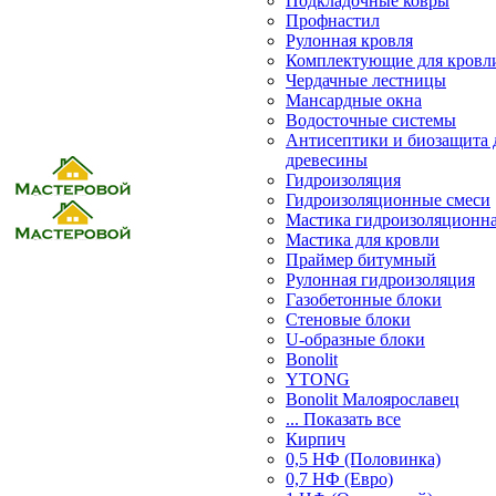
Подкладочные ковры
Профнастил
Рулонная кровля
Комплектующие для кровл
Чердачные лестницы
Мансардные окна
Водосточные системы
Антисептики и биозащита 
древесины
Гидроизоляция
Гидроизоляционные смеси
Мастика гидроизоляционн
Мастика для кровли
Праймер битумный
Рулонная гидроизоляция
Газобетонные блоки
Стеновые блоки
U-образные блоки
Bonolit
YTONG
Bonolit Малоярославец
... Показать все
Кирпич
0,5 НФ (Половинка)
0,7 НФ (Евро)