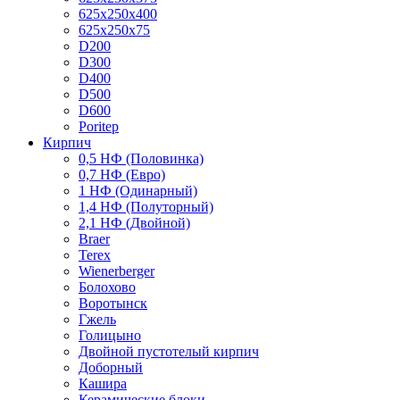
625x250x400
625x250x75
D200
D300
D400
D500
D600
Poritep
Кирпич
0,5 НФ (Половинка)
0,7 НФ (Евро)
1 НФ (Одинарный)
1,4 НФ (Полуторный)
2,1 НФ (Двойной)
Braer
Terex
Wienerberger
Болохово
Воротынск
Гжель
Голицыно
Двойной пустотелый кирпич
Доборный
Кашира
Керамические блоки