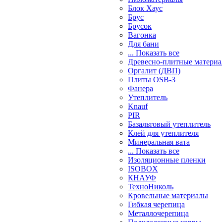
Блок Хаус
Брус
Брусок
Вагонка
Для бани
... Показать все
Древесно-плитные матери
Оргалит (ДВП)
Плиты OSB-3
Фанера
Утеплитель
Knauf
PIR
Базальтовый утеплитель
Клей для утеплителя
Минеральная вата
... Показать все
Изоляционные пленки
ISOBOX
КНАУФ
ТехноНиколь
Кровельные материалы
Гибкая черепица
Металлочерепица