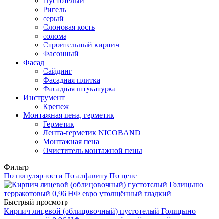
Пустотелый
Ригель
серый
Слоновая кость
солома
Строительный кирпич
Фасонный
Фасад
Сайдинг
Фасадная плитка
Фасадная штукатурка
Инструмент
Крепеж
Монтажная пена, герметик
Герметик
Лента-герметик NICOBAND
Монтажная пена
Очиститель монтажной пены
Фильтр
По популярности
По алфавиту
По цене
Быстрый просмотр
Кирпич лицевой (облицовочный) пустотелый Голицыно