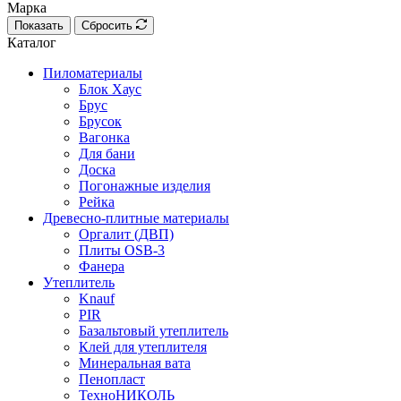
Марка
Показать
Сбросить
Каталог
Пиломатериалы
Блок Хаус
Брус
Брусок
Вагонка
Для бани
Доска
Погонажные изделия
Рейка
Древесно-плитные материалы
Оргалит (ДВП)
Плиты OSB-3
Фанера
Утеплитель
Knauf
PIR
Базальтовый утеплитель
Клей для утеплителя
Минеральная вата
Пенопласт
ТехноНИКОЛЬ