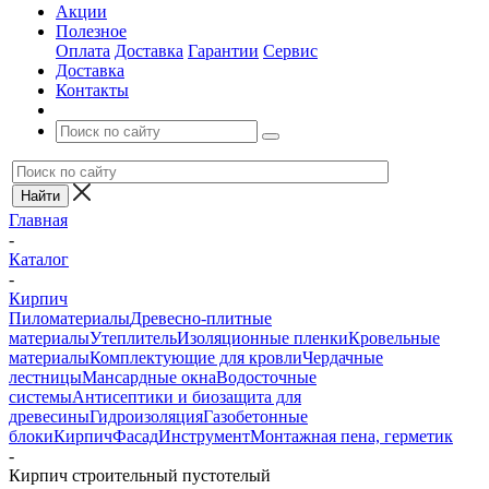
Акции
Полезное
Оплата
Доставка
Гарантии
Сервис
Доставка
Контакты
Главная
-
Каталог
-
Кирпич
Пиломатериалы
Древесно-плитные
материалы
Утеплитель
Изоляционные пленки
Кровельные
материалы
Комплектующие для кровли
Чердачные
лестницы
Мансардные окна
Водосточные
системы
Антисептики и биозащита для
древесины
Гидроизоляция
Газобетонные
блоки
Кирпич
Фасад
Инструмент
Монтажная пена, герметик
-
Кирпич строительный пустотелый