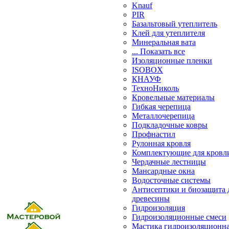
Knauf
PIR
Базальтовый утеплитель
Клей для утеплителя
Минеральная вата
... Показать все
Изоляционные пленки
ISOBOX
КНАУФ
ТехноНиколь
Кровельные материалы
Гибкая черепица
Металлочерепица
Подкладочные ковры
Профнастил
Рулонная кровля
Комплектующие для кровл
Чердачные лестницы
Мансардные окна
Водосточные системы
Антисептики и биозащита 
древесины
Гидроизоляция
Гидроизоляционные смеси
Мастика гидроизоляционн