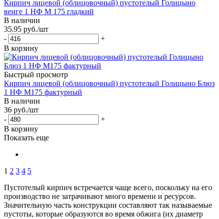
Кирпич лицевой (облицовочный) пустотелый Голицыно
венге 1 НФ М 175 гладкий
В наличии
35.95
руб.
/шт
-
+
В корзину
Быстрый просмотр
Кирпич лицевой (облицовочный) пустотелый Голицыно Блюз
1 НФ М175 фактурный
В наличии
36
руб.
/шт
-
+
В корзину
Показать еще
1
2
3
4
5
Пустотелый кирпич встречается чаще всего, поскольку на его
производство не затрачивают много времени и ресурсов.
Значительную часть конструкции составляют так называемые
пустоты, которые образуются во время обжига (их диаметр