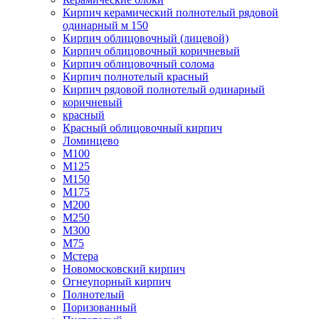
Кирпич керамический полнотелый рядовой
одинарный м 150
Кирпич облицовочный (лицевой)
Кирпич облицовочный коричневый
Кирпич облицовочный солома
Кирпич полнотелый красный
Кирпич рядовой полнотелый одинарный
коричневый
красный
Красный облицовочный кирпич
Ломинцево
М100
М125
М150
М175
М200
М250
М300
М75
Мстера
Новомосковский кирпич
Огнеупорный кирпич
Полнотелый
Поризованный