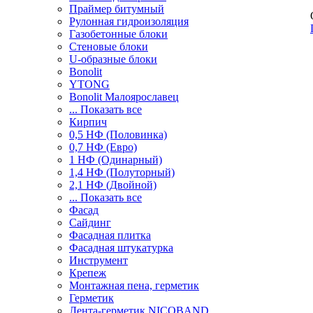
Праймер битумный
Рулонная гидроизоляция
Газобетонные блоки
Стеновые блоки
U-образные блоки
Bonolit
YTONG
Bonolit Малоярославец
... Показать все
Кирпич
0,5 НФ (Половинка)
0,7 НФ (Евро)
1 НФ (Одинарный)
1,4 НФ (Полуторный)
2,1 НФ (Двойной)
... Показать все
Фасад
Сайдинг
Фасадная плитка
Фасадная штукатурка
Инструмент
Крепеж
Монтажная пена, герметик
Герметик
Лента-герметик NICOBAND