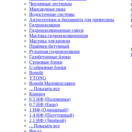
Чердачные лестницы
Мансардные окна
Водосточные системы
Антисептики и биозащита для древесины
Гидроизоляция
Гидроизоляционные смеси
Мастика гидроизоляционная
Мастика для кровли
Праймер битумный
Рулонная гидроизоляция
Газобетонные блоки
Стеновые блоки
U-образные блоки
Bonolit
YTONG
Bonolit Малоярославец
... Показать все
Кирпич
0,5 НФ (Половинка)
0,7 НФ (Евро)
1 НФ (Одинарный)
1,4 НФ (Полуторный)
2,1 НФ (Двойной)
... Показать все
Фасад