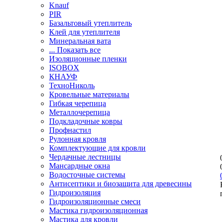
Knauf
PIR
Базальтовый утеплитель
Клей для утеплителя
Минеральная вата
... Показать все
Изоляционные пленки
ISOBOX
КНАУФ
ТехноНиколь
Кровельные материалы
Гибкая черепица
Металлочерепица
Подкладочные ковры
Профнастил
Рулонная кровля
Комплектующие для кровли
Чердачные лестницы
Мансардные окна
Водосточные системы
Антисептики и биозащита для древесины
Гидроизоляция
Гидроизоляционные смеси
Мастика гидроизоляционная
Мастика для кровли