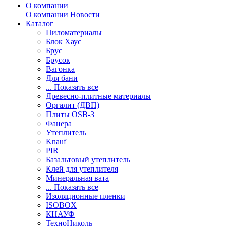
О компании
О компании
Новости
Каталог
Пиломатериалы
Блок Хаус
Брус
Брусок
Вагонка
Для бани
... Показать все
Древесно-плитные материалы
Оргалит (ДВП)
Плиты OSB-3
Фанера
Утеплитель
Knauf
PIR
Базальтовый утеплитель
Клей для утеплителя
Минеральная вата
... Показать все
Изоляционные пленки
ISOBOX
КНАУФ
ТехноНиколь