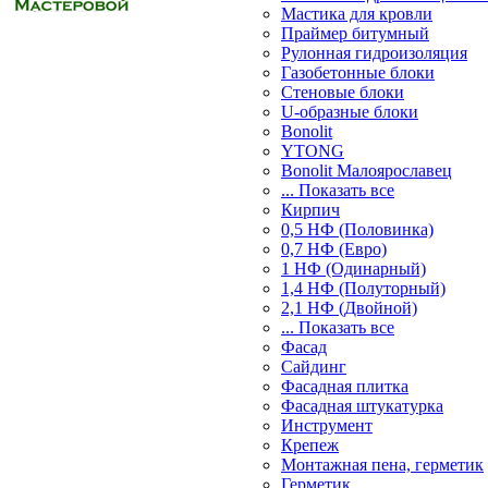
Мастика для кровли
Праймер битумный
Рулонная гидроизоляция
Газобетонные блоки
Стеновые блоки
U-образные блоки
Bonolit
YTONG
Bonolit Малоярославец
... Показать все
Кирпич
0,5 НФ (Половинка)
0,7 НФ (Евро)
1 НФ (Одинарный)
1,4 НФ (Полуторный)
2,1 НФ (Двойной)
... Показать все
Фасад
Сайдинг
Фасадная плитка
Фасадная штукатурка
Инструмент
Крепеж
Монтажная пена, герметик
Герметик