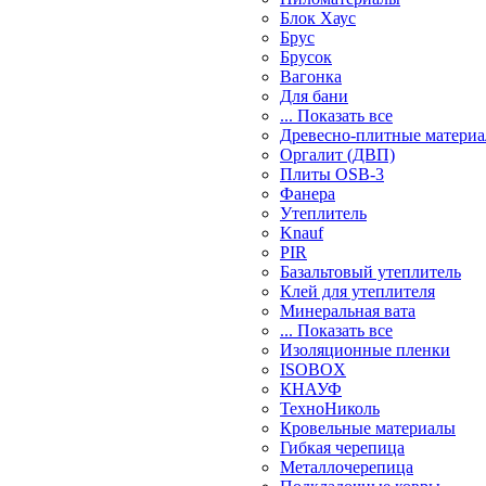
Блок Хаус
Брус
Брусок
Вагонка
Для бани
... Показать все
Древесно-плитные матери
Оргалит (ДВП)
Плиты OSB-3
Фанера
Утеплитель
Knauf
PIR
Базальтовый утеплитель
Клей для утеплителя
Минеральная вата
... Показать все
Изоляционные пленки
ISOBOX
КНАУФ
ТехноНиколь
Кровельные материалы
Гибкая черепица
Металлочерепица