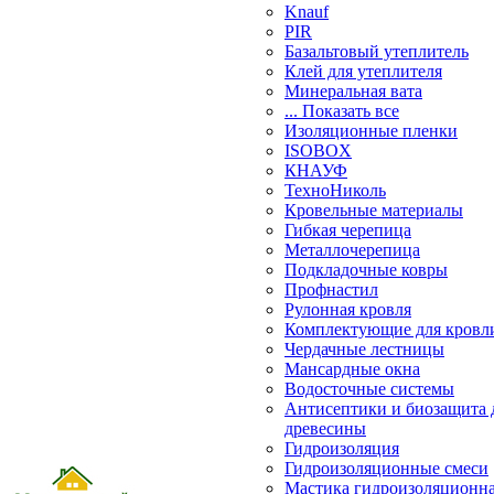
Knauf
PIR
Базальтовый утеплитель
Клей для утеплителя
Минеральная вата
... Показать все
Изоляционные пленки
ISOBOX
КНАУФ
ТехноНиколь
Кровельные материалы
Гибкая черепица
Металлочерепица
Подкладочные ковры
Профнастил
Рулонная кровля
Комплектующие для кровл
Чердачные лестницы
Мансардные окна
Водосточные системы
Антисептики и биозащита 
древесины
Гидроизоляция
Гидроизоляционные смеси
Мастика гидроизоляционн