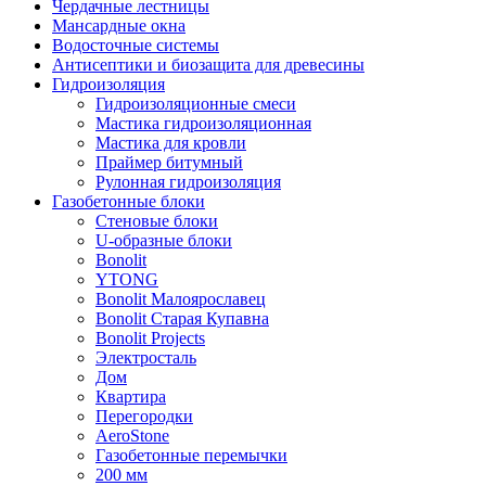
Чердачные лестницы
Мансардные окна
Водосточные системы
Антисептики и биозащита для древесины
Гидроизоляция
Гидроизоляционные смеси
Мастика гидроизоляционная
Мастика для кровли
Праймер битумный
Рулонная гидроизоляция
Газобетонные блоки
Стеновые блоки
U-образные блоки
Bonolit
YTONG
Bonolit Малоярославец
Bonolit Старая Купавна
Bonolit Projects
Электросталь
Дом
Квартира
Перегородки
AeroStone
Газобетонные перемычки
200 мм