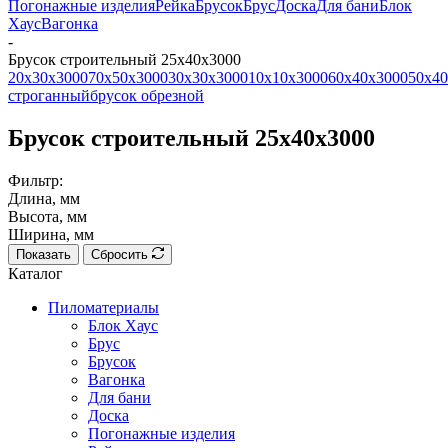
Погонажные изделия
Рейка
Брусок
Брус
Доска
Для бани
Блок
Хаус
Вагонка
-
Брусок строительный 25x40x3000
20x30x3000
70x50x3000
30x30x3000
10x10x3000
60x40x3000
50x40
строганный
брусок обрезной
Брусок строительный 25x40x3000
Фильтр:
Длина, мм
Высота, мм
Ширина, мм
Показать
Сбросить
Каталог
Пиломатериалы
Блок Хаус
Брус
Брусок
Вагонка
Для бани
Доска
Погонажные изделия