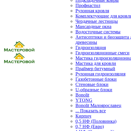
Подкладочные ковры
Профнастил
Рулонная кровля
Комплектующие для кровл
Чердачные лестницы
Мансардные окна
Водосточные системы
Антисептики и биозащита 
древесины
Гидроизоляция
Гидроизоляционные смеси
Мастика гидроизоляционн
Мастика для кровли
Праймер битумный
Рулонная гидроизоляция
Газобетонные блоки
Стеновые блоки
U-образные блоки
Bonolit
YTONG
Bonolit Малоярославец
... Показать все
Кирпич
0,5 НФ (Половинка)
0,7 НФ (Евро)