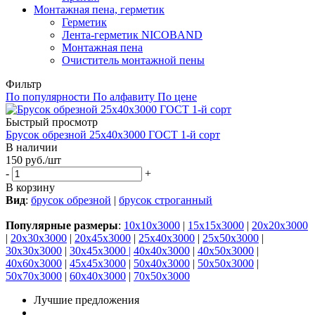
Монтажная пена, герметик
Герметик
Лента-герметик NICOBAND
Монтажная пена
Очиститель монтажной пены
Фильтр
По популярности
По алфавиту
По цене
Быстрый просмотр
Брусок обрезной 25х40х3000 ГОСТ 1-й сорт
В наличии
150
руб.
/шт
-
+
В корзину
Вид
:
брусок обрезной
|
брусок строганный
Популярные размеры
:
10x10x3000
|
15x15x3000
|
20x20x3000
|
20x30x3000
|
20x45x3000
|
25x40x3000
|
25x50x3000
|
30x30x3000
|
30x45x3000 |
40x40x3000
|
40x50x3000
|
40x60x3000
|
45x45x3000
|
50x40x3000
|
50x50x3000
|
50x70x3000
|
60x40x3000
|
70x50x3000
Лучшие предложения