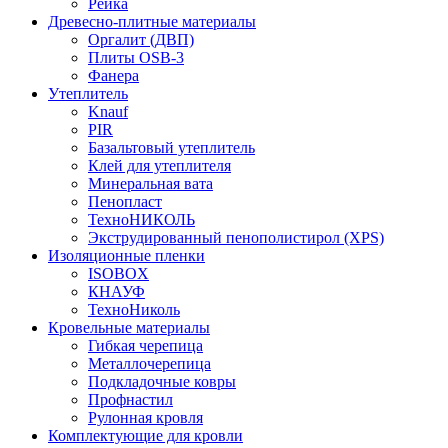
Рейка
Древесно-плитные материалы
Оргалит (ДВП)
Плиты OSB-3
Фанера
Утеплитель
Knauf
PIR
Базальтовый утеплитель
Клей для утеплителя
Минеральная вата
Пенопласт
ТехноНИКОЛЬ
Экструдированный пенополистирол (XPS)
Изоляционные пленки
ISOBOX
КНАУФ
ТехноНиколь
Кровельные материалы
Гибкая черепица
Металлочерепица
Подкладочные ковры
Профнастил
Рулонная кровля
Комплектующие для кровли