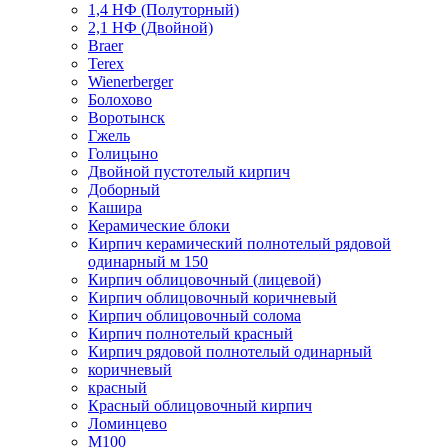
1,4 НФ (Полуторный)
2,1 НФ (Двойной)
Braer
Terex
Wienerberger
Болохово
Воротынск
Гжель
Голицыно
Двойной пустотелый кирпич
Доборный
Кашира
Керамические блоки
Кирпич керамический полнотелый рядовой
одинарный м 150
Кирпич облицовочный (лицевой)
Кирпич облицовочный коричневый
Кирпич облицовочный солома
Кирпич полнотелый красный
Кирпич рядовой полнотелый одинарный
коричневый
красный
Красный облицовочный кирпич
Ломинцево
М100