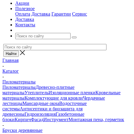
Акции
Полезное
Оплата
Доставка
Гарантии
Сервис
Доставка
Контакты
Главная
-
Каталог
-
Пиломатериалы
Пиломатериалы
Древесно-плитные
материалы
Утеплитель
Изоляционные пленки
Кровельные
материалы
Комплектующие для кровли
Чердачные
лестницы
Мансардные окна
Водосточные
системы
Антисептики и биозащита для
древесины
Гидроизоляция
Газобетонные
блоки
Кирпич
Фасад
Инструмент
Монтажная пена, герметик
-
Бруски деревянные