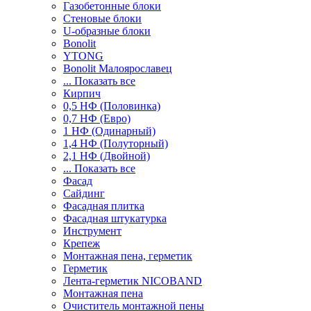
Газобетонные блоки
Стеновые блоки
U-образные блоки
Bonolit
YTONG
Bonolit Малоярославец
... Показать все
Кирпич
0,5 НФ (Половинка)
0,7 НФ (Евро)
1 НФ (Одинарный)
1,4 НФ (Полуторный)
2,1 НФ (Двойной)
... Показать все
Фасад
Сайдинг
Фасадная плитка
Фасадная штукатурка
Инструмент
Крепеж
Монтажная пена, герметик
Герметик
Лента-герметик NICOBAND
Монтажная пена
Очиститель монтажной пены