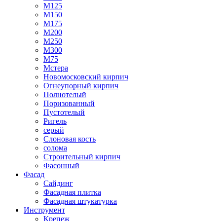
М125
М150
М175
М200
М250
М300
М75
Мстера
Новомосковский кирпич
Огнеупорный кирпич
Полнотелый
Поризованный
Пустотелый
Ригель
серый
Слоновая кость
солома
Строительный кирпич
Фасонный
Фасад
Сайдинг
Фасадная плитка
Фасадная штукатурка
Инструмент
Крепеж