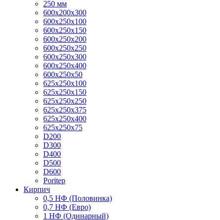
250 мм
600x200x300
600x250x100
600x250x150
600x250x200
600x250x250
600x250x300
600x250x400
600x250x50
625x250x100
625x250x150
625x250x250
625x250x375
625x250x400
625x250x75
D200
D300
D400
D500
D600
Poritep
Кирпич
0,5 НФ (Половинка)
0,7 НФ (Евро)
1 НФ (Одинарный)