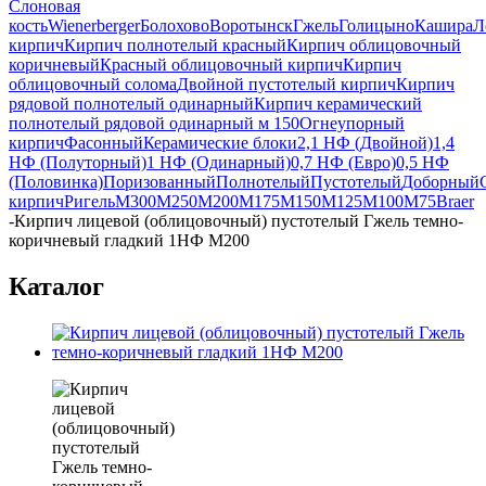
Слоновая
кость
Wienerberger
Болохово
Воротынск
Гжель
Голицыно
Кашира
Л
кирпич
Кирпич полнотелый красный
Кирпич облицовочный
коричневый
Красный облицовочный кирпич
Кирпич
облицовочный солома
Двойной пустотелый кирпич
Кирпич
рядовой полнотелый одинарный
Кирпич керамический
полнотелый рядовой одинарный м 150
Огнеупорный
кирпич
Фасонный
Керамические блоки
2,1 НФ (Двойной)
1,4
НФ (Полуторный)
1 НФ (Одинарный)
0,7 НФ (Евро)
0,5 НФ
(Половинка)
Поризованный
Полнотелый
Пустотелый
Доборный
кирпич
Ригель
М300
М250
М200
М175
М150
М125
М100
М75
Braer
-
Кирпич лицевой (облицовочный) пустотелый Гжель темно-
коричневый гладкий 1НФ М200
Каталог