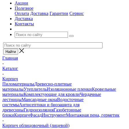
Акции
Полезное
Оплата
Доставка
Гарантии
Сервис
Доставка
Контакты
Главная
-
Каталог
-
Кирпич
Пиломатериалы
Древесно-плитные
материалы
Утеплитель
Изоляционные пленки
Кровельные
материалы
Комплектующие для кровли
Чердачные
лестницы
Мансардные окна
Водосточные
системы
Антисептики и биозащита для
древесины
Гидроизоляция
Газобетонные
блоки
Кирпич
Фасад
Инструмент
Монтажная пена, герметик
-
Кирпич облицовочный (лицевой)