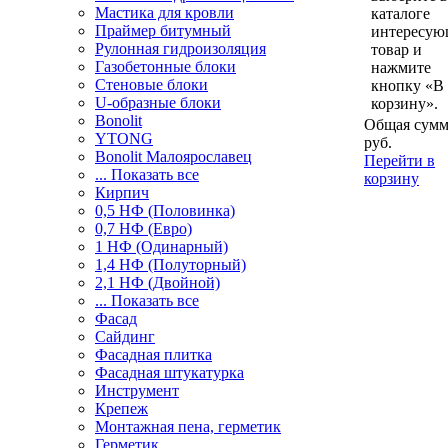
Мастика для кровли
каталоге
Праймер битумный
интересу
Рулонная гидроизоляция
товар и
Газобетонные блоки
нажмите
Стеновые блоки
кнопку «В
U-образные блоки
корзину».
Bonolit
Общая сумм
YTONG
руб.
Bonolit Малоярославец
Перейти в
... Показать все
корзину
Кирпич
0,5 НФ (Половинка)
0,7 НФ (Евро)
1 НФ (Одинарный)
1,4 НФ (Полуторный)
2,1 НФ (Двойной)
... Показать все
Фасад
Сайдинг
Фасадная плитка
Фасадная штукатурка
Инструмент
Крепеж
Монтажная пена, герметик
Герметик