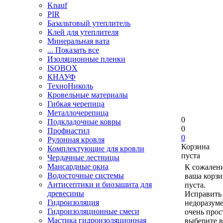
Knauf
PIR
Базальтовый утеплитель
Клей для утеплителя
Минеральная вата
... Показать все
Изоляционные пленки
ISOBOX
КНАУФ
ТехноНиколь
Кровельные материалы
Гибкая черепица
Металлочерепица
0
Подкладочные ковры
0
Профнастил
0
Рулонная кровля
Корзина
Комплектующие для кровли
пуста
Чердачные лестницы
Мансардные окна
К сожален
Водосточные системы
ваша корзи
Антисептики и биозащита для
пуста.
древесины
Исправить 
Гидроизоляция
недоразум
Гидроизоляционные смеси
очень прос
Мастика гидроизоляционная
выберите в