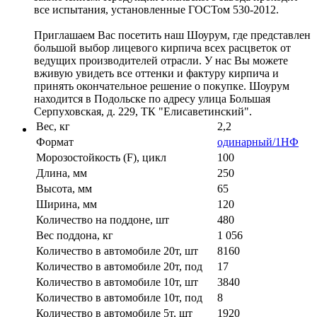
все испытания, установленные ГОСТом 530-2012.
Приглашаем Вас посетить наш Шоурум, где представлен
большой выбор лицевого кирпича всех расцветок от
ведущих производителей отрасли. У нас Вы можете
вживую увидеть все оттенки и фактуру кирпича и
принять окончательное решение о покупке. Шоурум
находится в Подольске по адресу улица Большая
Серпуховская, д. 229, ТК "Елисаветинский".
Вес, кг
2,2
Формат
одинарный/1НФ
Морозостойкость (F), цикл
100
Длина, мм
250
Высота, мм
65
Ширина, мм
120
Количество на поддоне, шт
480
Вес поддона, кг
1 056
Количество в автомобиле 20т, шт
8160
Количество в автомобиле 20т, под
17
Количество в автомобиле 10т, шт
3840
Количество в автомобиле 10т, под
8
Количество в автомобиле 5т, шт
1920