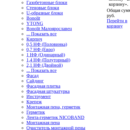
Газобетонные блоки
корзину».
Стеновые блоки
Общая сумм
U-образные блоки
руб.
Bonolit
Перейти в
YTONG
корзину
Bonolit Малоярославец
... Показать все
Кирпич
0,5 НФ (Половинка)
0,7 НФ (Евро)
1 НФ (Одинарный)
1,4 НФ (Полуторный)
2,1 НФ (Двойной)
... Показать все
Фасад
Сайдинг
Фасадная плитка
Фасадная штукатурка
Инструмент
Крепеж
Монтажная пена, герметик
Герметик
Лента-герметик NICOBAND
Монтажная пена
Очиститель монтажной пены