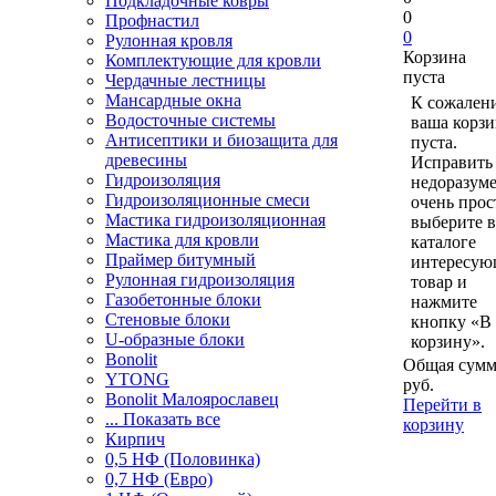
Подкладочные ковры
0
Профнастил
0
Рулонная кровля
Корзина
Комплектующие для кровли
пуста
Чердачные лестницы
Мансардные окна
К сожален
Водосточные системы
ваша корзи
Антисептики и биозащита для
пуста.
древесины
Исправить 
Гидроизоляция
недоразум
Гидроизоляционные смеси
очень прос
Мастика гидроизоляционная
выберите в
Мастика для кровли
каталоге
Праймер битумный
интересу
Рулонная гидроизоляция
товар и
Газобетонные блоки
нажмите
Стеновые блоки
кнопку «В
U-образные блоки
корзину».
Bonolit
Общая сумм
YTONG
руб.
Bonolit Малоярославец
Перейти в
... Показать все
корзину
Кирпич
0,5 НФ (Половинка)
0,7 НФ (Евро)