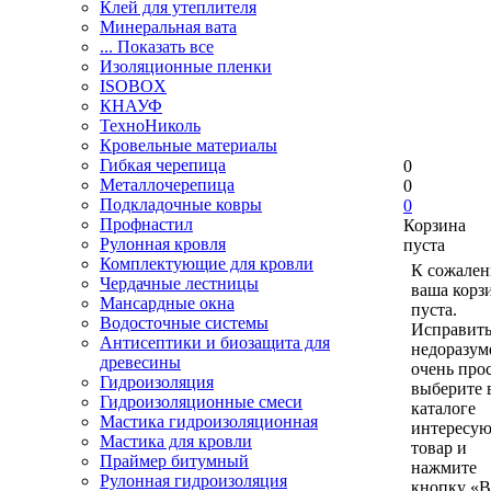
Клей для утеплителя
Минеральная вата
... Показать все
Изоляционные пленки
ISOBOX
КНАУФ
ТехноНиколь
Кровельные материалы
Гибкая черепица
0
Металлочерепица
0
Подкладочные ковры
0
Профнастил
Корзина
Рулонная кровля
пуста
Комплектующие для кровли
К сожален
Чердачные лестницы
ваша корз
Мансардные окна
пуста.
Водосточные системы
Исправить
Антисептики и биозащита для
недоразум
древесины
очень прос
Гидроизоляция
выберите 
Гидроизоляционные смеси
каталоге
Мастика гидроизоляционная
интересу
Мастика для кровли
товар и
Праймер битумный
нажмите
Рулонная гидроизоляция
кнопку «В