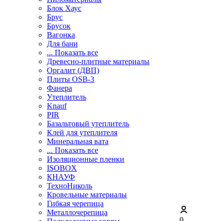
Блок Хаус
Брус
Брусок
Вагонка
Для бани
... Показать все
Древесно-плитные материалы
Оргалит (ДВП)
Плиты OSB-3
Фанера
Утеплитель
Knauf
PIR
Базальтовый утеплитель
Клей для утеплителя
Минеральная вата
... Показать все
Изоляционные пленки
ISOBOX
КНАУФ
ТехноНиколь
Кровельные материалы
Гибкая черепица
Металлочерепица
0