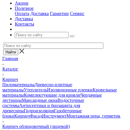
Акции
Полезное
Оплата
Доставка
Гарантии
Сервис
Доставка
Контакты
Главная
-
Каталог
-
Кирпич
Пиломатериалы
Древесно-плитные
материалы
Утеплитель
Изоляционные пленки
Кровельные
материалы
Комплектующие для кровли
Чердачные
лестницы
Мансардные окна
Водосточные
системы
Антисептики и биозащита для
древесины
Гидроизоляция
Газобетонные
блоки
Кирпич
Фасад
Инструмент
Монтажная пена, герметик
-
Кирпич облицовочный (лицевой)