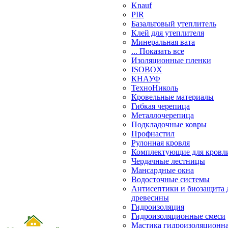
Knauf
PIR
Базальтовый утеплитель
Клей для утеплителя
Минеральная вата
... Показать все
Изоляционные пленки
ISOBOX
КНАУФ
ТехноНиколь
Кровельные материалы
Гибкая черепица
Металлочерепица
Подкладочные ковры
Профнастил
Рулонная кровля
Комплектующие для кровл
Чердачные лестницы
Мансардные окна
Водосточные системы
Антисептики и биозащита 
древесины
Гидроизоляция
Гидроизоляционные смеси
Мастика гидроизоляционн