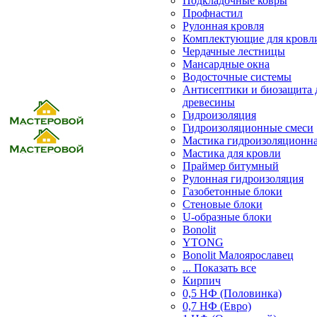
Подкладочные ковры
Профнастил
Рулонная кровля
Комплектующие для кровл
Чердачные лестницы
Мансардные окна
Водосточные системы
Антисептики и биозащита 
древесины
Гидроизоляция
Гидроизоляционные смеси
Мастика гидроизоляционн
Мастика для кровли
Праймер битумный
Рулонная гидроизоляция
Газобетонные блоки
Стеновые блоки
U-образные блоки
Bonolit
YTONG
Bonolit Малоярославец
... Показать все
Кирпич
0,5 НФ (Половинка)
0,7 НФ (Евро)