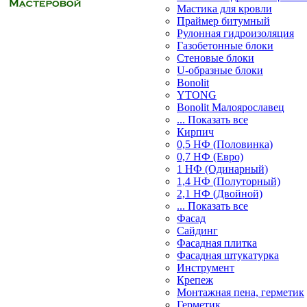
Мастика для кровли
Праймер битумный
Рулонная гидроизоляция
Газобетонные блоки
Стеновые блоки
U-образные блоки
Bonolit
YTONG
Bonolit Малоярославец
... Показать все
Кирпич
0,5 НФ (Половинка)
0,7 НФ (Евро)
1 НФ (Одинарный)
1,4 НФ (Полуторный)
2,1 НФ (Двойной)
... Показать все
Фасад
Сайдинг
Фасадная плитка
Фасадная штукатурка
Инструмент
Крепеж
Монтажная пена, герметик
Герметик