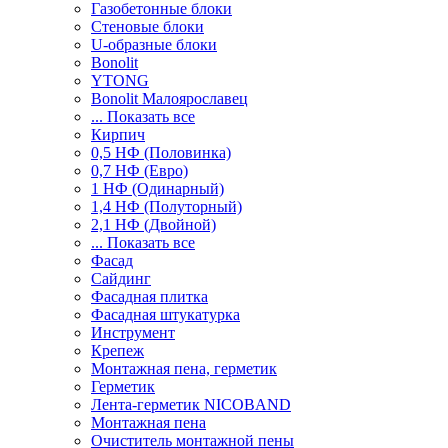
Газобетонные блоки
Стеновые блоки
U-образные блоки
Bonolit
YTONG
Bonolit Малоярославец
... Показать все
Кирпич
0,5 НФ (Половинка)
0,7 НФ (Евро)
1 НФ (Одинарный)
1,4 НФ (Полуторный)
2,1 НФ (Двойной)
... Показать все
Фасад
Сайдинг
Фасадная плитка
Фасадная штукатурка
Инструмент
Крепеж
Монтажная пена, герметик
Герметик
Лента-герметик NICOBAND
Монтажная пена
Очиститель монтажной пены