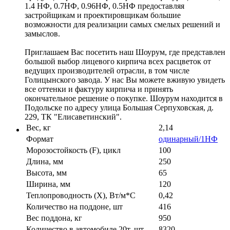
1.4 НФ, 0.7НФ, 0.96НФ, 0.5НФ предоставляя
застройщикам и проектировщикам большие
возможности для реализации самых смелых решений и
замыслов.
Приглашаем Вас посетить наш Шоурум, где представлен
большой выбор лицевого кирпича всех расцветок от
ведущих производителей отрасли, в том числе
Голицынского завода. У нас Вы можете вживую увидеть
все оттенки и фактуру кирпича и принять
окончательное решение о покупке. Шоурум находится в
Подольске по адресу улица Большая Серпуховская, д.
229, ТК "Елисаветинский".
Вес, кг
2,14
Формат
одинарный/1НФ
Морозостойкость (F), цикл
100
Длина, мм
250
Высота, мм
65
Ширина, мм
120
Теплопроводность (X), Вт/м*С
0,42
Количество на поддоне, шт
416
Вес поддона, кг
950
Количество в автомобиле 20т, шт
8320