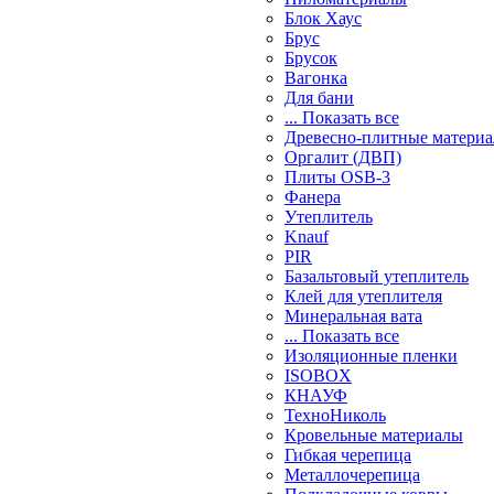
Блок Хаус
Брус
Брусок
Вагонка
Для бани
... Показать все
Древесно-плитные матери
Оргалит (ДВП)
Плиты OSB-3
Фанера
Утеплитель
Knauf
PIR
Базальтовый утеплитель
Клей для утеплителя
Минеральная вата
... Показать все
Изоляционные пленки
ISOBOX
КНАУФ
ТехноНиколь
Кровельные материалы
Гибкая черепица
Металлочерепица