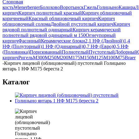
Слоновая
кость
Wienerberger
Болохово
Воротынск
Гжель
Голицыно
Кашира
Л
кирпич
Кирпич полнотелый красный
Кирпич облицовочный
коричневый
Красный облицовочный кирпич
Кирпич
облицовочный солома
Двойной пустотелый кирпич
Кирпич
рядовой полнотелый одинарный
Кирпич керамический
полнотелый рядовой одинарный м 150
Огнеупорный
кирпич
Фасонный
Керамические блоки
2,1 НФ (Двойной)
1,4
НФ (Полуторный)
1 НФ (Одинарный)
0,7 НФ (Евро)
0,5 НФ
(Половинка)
Поризованный
Полнотелый
Пустотелый
Доборный
кирпич
Ригель
М300
М250
М200
М175
М150
М125
М100
М75
Braer
-
Кирпич лицевой (облицовочный) пустотелый Голицыно
янтарь 1 НФ М175 береста 2
Каталог