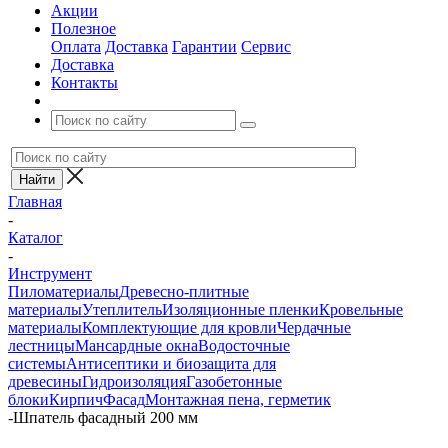
Акции
Полезное
Оплата
Доставка
Гарантии
Сервис
Доставка
Контакты
Главная
-
Каталог
-
Инструмент
Пиломатериалы
Древесно-плитные
материалы
Утеплитель
Изоляционные пленки
Кровельные
материалы
Комплектующие для кровли
Чердачные
лестницы
Мансардные окна
Водосточные
системы
Антисептики и биозащита для
древесины
Гидроизоляция
Газобетонные
блоки
Кирпич
Фасад
Монтажная пена, герметик
-
Шпатель фасадный 200 мм