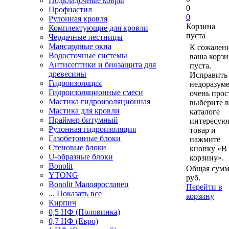
Подкладочные ковры
0
Профнастил
0
Рулонная кровля
Корзина
Комплектующие для кровли
пуста
Чердачные лестницы
Мансардные окна
К сожален
Водосточные системы
ваша корзи
Антисептики и биозащита для
пуста.
древесины
Исправить 
Гидроизоляция
недоразум
Гидроизоляционные смеси
очень прос
Мастика гидроизоляционная
выберите в
Мастика для кровли
каталоге
Праймер битумный
интересу
Рулонная гидроизоляция
товар и
Газобетонные блоки
нажмите
Стеновые блоки
кнопку «В
U-образные блоки
корзину».
Bonolit
Общая сумм
YTONG
руб.
Bonolit Малоярославец
Перейти в
... Показать все
корзину
Кирпич
0,5 НФ (Половинка)
0,7 НФ (Евро)