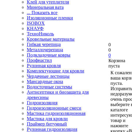
Клей для утеплителя
Минеральная вата
... Показать все
Изоляционные пленки
ISOBOX
КНАУФ
ТехноНиколь
Кровельные материалы
Гибкая черепица
0
Металлочерепица
0
Подкладочные ковры
0
Профнастил
Корзина
Рулонная кровля
пуста
Комплектующие для кровли
К сожален
Чердачные лестницы
ваша корз
Мансардные окна
пуста.
Водосточные системы
Исправить
Антисептики и биозащита для
недоразум
древесины
очень прос
Гидроизоляция
выберите 
Гидроизоляционные смеси
каталоге
Мастика гидроизоляционная
интересу
Мастика для кровли
товар и
Праймер битумный
нажмите
Рулонная гидроизоляция
кнопку «В