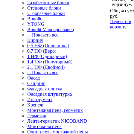
Газобетонные блоки
корзину».
Стеновые блоки
Общая сумм
U-образные блоки
руб.
Bonolit
Перейти в
YTONG
корзину
Bonolit Малоярославец
... Показать все
Кирпич
0,5 НФ (Половинка)
0,7 НФ (Евро)
1 НФ (Одинарный)
1,4 НФ (Полуторный)
2,1 НФ (Двойной)
... Показать все
Фасад
Сайдинг
Фасадная плитка
Фасадная штукатурка
Инструмент
Крепеж
Монтажная пена, герметик
Герметик
Лента-герметик NICOBAND
Монтажная пена
Очиститель монтажной пены