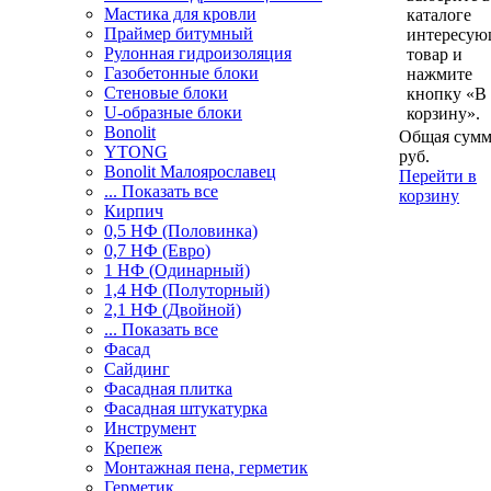
Мастика для кровли
каталоге
Праймер битумный
интересу
Рулонная гидроизоляция
товар и
Газобетонные блоки
нажмите
Стеновые блоки
кнопку «В
U-образные блоки
корзину».
Bonolit
Общая сумм
YTONG
руб.
Bonolit Малоярославец
Перейти в
... Показать все
корзину
Кирпич
0,5 НФ (Половинка)
0,7 НФ (Евро)
1 НФ (Одинарный)
1,4 НФ (Полуторный)
2,1 НФ (Двойной)
... Показать все
Фасад
Сайдинг
Фасадная плитка
Фасадная штукатурка
Инструмент
Крепеж
Монтажная пена, герметик
Герметик