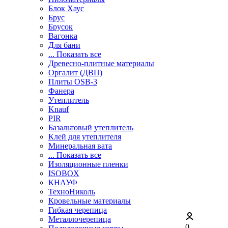
Блок Хаус
Брус
Брусок
Вагонка
Для бани
... Показать все
Древесно-плитные материалы
Оргалит (ДВП)
Плиты OSB-3
Фанера
Утеплитель
Knauf
PIR
Базальтовый утеплитель
Клей для утеплителя
Минеральная вата
... Показать все
Изоляционные пленки
ISOBOX
КНАУФ
ТехноНиколь
Кровельные материалы
Гибкая черепица
Металлочерепица
0