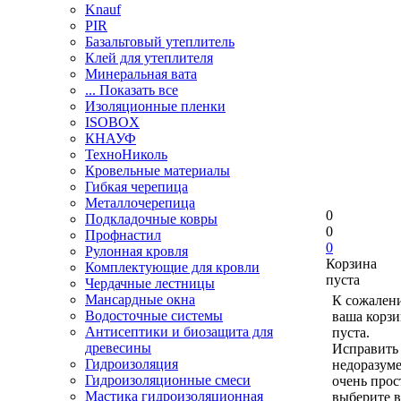
Knauf
PIR
Базальтовый утеплитель
Клей для утеплителя
Минеральная вата
... Показать все
Изоляционные пленки
ISOBOX
КНАУФ
ТехноНиколь
Кровельные материалы
Гибкая черепица
Металлочерепица
0
Подкладочные ковры
0
Профнастил
0
Рулонная кровля
Корзина
Комплектующие для кровли
пуста
Чердачные лестницы
Мансардные окна
К сожален
Водосточные системы
ваша корзи
Антисептики и биозащита для
пуста.
древесины
Исправить 
Гидроизоляция
недоразум
Гидроизоляционные смеси
очень прос
Мастика гидроизоляционная
выберите в