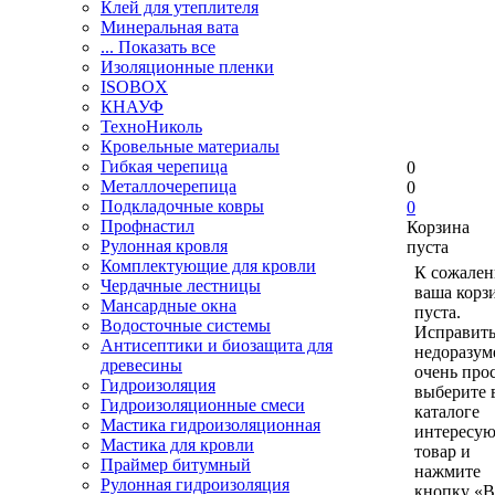
Клей для утеплителя
Минеральная вата
... Показать все
Изоляционные пленки
ISOBOX
КНАУФ
ТехноНиколь
Кровельные материалы
Гибкая черепица
0
Металлочерепица
0
Подкладочные ковры
0
Профнастил
Корзина
Рулонная кровля
пуста
Комплектующие для кровли
К сожален
Чердачные лестницы
ваша корз
Мансардные окна
пуста.
Водосточные системы
Исправить
Антисептики и биозащита для
недоразум
древесины
очень прос
Гидроизоляция
выберите 
Гидроизоляционные смеси
каталоге
Мастика гидроизоляционная
интересу
Мастика для кровли
товар и
Праймер битумный
нажмите
Рулонная гидроизоляция
кнопку «В