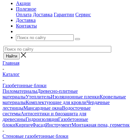
Акции
Полезное
Оплата
Доставка
Гарантии
Сервис
Доставка
Контакты
Главная
-
Каталог
-
Газобетонные блоки
Пиломатериалы
Древесно-плитные
материалы
Утеплитель
Изоляционные пленки
Кровельные
материалы
Комплектующие для кровли
Чердачные
лестницы
Мансардные окна
Водосточные
системы
Антисептики и биозащита для
древесины
Гидроизоляция
Газобетонные
блоки
Кирпич
Фасад
Инструмент
Монтажная пена, герметик
-
Стеновые газобетонные блоки