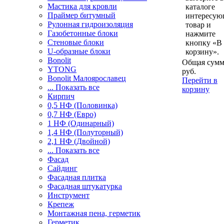
Мастика для кровли
каталоге
Праймер битумный
интересу
Рулонная гидроизоляция
товар и
Газобетонные блоки
нажмите
Стеновые блоки
кнопку «В
U-образные блоки
корзину».
Bonolit
Общая сумм
YTONG
руб.
Bonolit Малоярославец
Перейти в
... Показать все
корзину
Кирпич
0,5 НФ (Половинка)
0,7 НФ (Евро)
1 НФ (Одинарный)
1,4 НФ (Полуторный)
2,1 НФ (Двойной)
... Показать все
Фасад
Сайдинг
Фасадная плитка
Фасадная штукатурка
Инструмент
Крепеж
Монтажная пена, герметик
Герметик