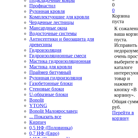
Подкладочные ковры
0
Профнастил
0
Рулонная кровля
Корзина
Комплектующие для кровли
пуста
Чердачные лестницы
Мансардные окна
К сожален
Водосточные системы
ваша корзи
Антисептики и биозащита для
пуста.
древесины
Исправить 
Гидроизоляция
недоразум
Гидроизоляционные смеси
очень прос
Мастика гидроизоляционная
выберите в
Мастика для кровли
каталоге
Праймер битумный
интересу
Рулонная гидроизоляция
товар и
Газобетонные блоки
нажмите
Стеновые блоки
кнопку «В
U-образные блоки
корзину».
Bonolit
Общая сумм
YTONG
руб.
Bonolit Малоярославец
Перейти в
... Показать все
корзину
Кирпич
0,5 НФ (Половинка)
0,7 НФ (Евро)