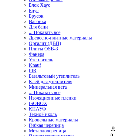
Блок Хаус
Брус
Брусок
Вагонка
Для бани
... Показать все
Древесно-плитные материалы
Оргалит (ДВП)
Плиты OSB-3
Фанера
Утеплитель
Knauf
PIR
Базальтовый утеплитель
Клей для утеплителя
Минеральная вата
... Показать все
Изоляционные пленки
ISOBOX
КНАУФ
ТехноНиколь
Кровельные материалы
Гибкая черепица
Металлочерепица
0