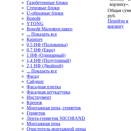
Газобетонные блоки
корзину».
Стеновые блоки
Общая сумм
U-образные блоки
руб.
Bonolit
Перейти в
YTONG
корзину
Bonolit Малоярославец
... Показать все
Кирпич
0,5 НФ (Половинка)
0,7 НФ (Евро)
1 НФ (Одинарный)
1,4 НФ (Полуторный)
2,1 НФ (Двойной)
... Показать все
Фасад
Сайдинг
Фасадная плитка
Фасадная штукатурка
Инструмент
Крепеж
Монтажная пена, герметик
Герметик
Лента-герметик NICOBAND
Монтажная пена
Очиститель монтажной пены