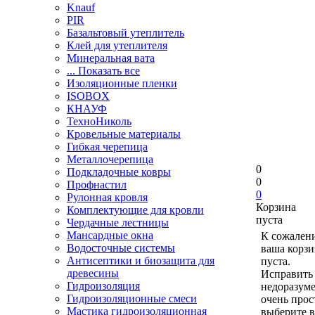
Knauf
PIR
Базальтовый утеплитель
Клей для утеплителя
Минеральная вата
... Показать все
Изоляционные пленки
ISOBOX
КНАУФ
ТехноНиколь
Кровельные материалы
Гибкая черепица
Металлочерепица
0
Подкладочные ковры
0
Профнастил
0
Рулонная кровля
Корзина
Комплектующие для кровли
пуста
Чердачные лестницы
Мансардные окна
К сожален
Водосточные системы
ваша корзи
Антисептики и биозащита для
пуста.
древесины
Исправить 
Гидроизоляция
недоразум
Гидроизоляционные смеси
очень прос
Мастика гидроизоляционная
выберите в