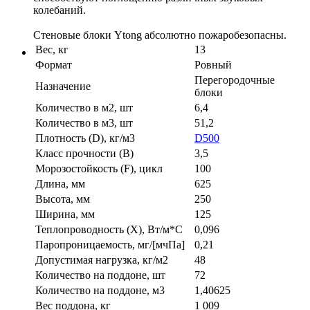
колебаний.
Стеновые блоки Ytong абсолютно пожаробезопасны.
Вес, кг
13
Формат
Ровный
Перегородочные
Назначение
блоки
Количество в м2, шт
6,4
Количество в м3, шт
51,2
Плотность (D), кг/м3
D500
Класс прочности (B)
3,5
Морозостойкость (F), цикл
100
Длина, мм
625
Высота, мм
250
Ширина, мм
125
Теплопроводность (X), Вт/м*С
0,096
Паропроницаемость, мг/[мчПа]
0,21
Допустимая нагрузка, кг/м2
48
Количество на поддоне, шт
72
Количество на поддоне, м3
1,40625
Вес поддона, кг
1 009