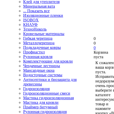
Клей для утеплителя
Минеральная вата
... Показать все
Изоляционные пленки
ISOBOX
КНАУФ
ТехноНиколь
Кровельные материалы
Гибкая черепица
0
Металлочерепица
0
Подкладочные ковры
0
Профнастил
Корзина
Рулонная кровля
пуста
Комплектующие для кровли
К сожален
Чердачные лестницы
ваша корз
Мансардные окна
пуста.
Водосточные системы
Исправить
Антисептики и биозащита для
недоразум
древесины
очень прос
Гидроизоляция
выберите 
Гидроизоляционные смеси
каталоге
Мастика гидроизоляционная
интересу
Мастика для кровли
товар и
Праймер битумный
нажмите
Рулонная гидроизоляция
кнопку «В