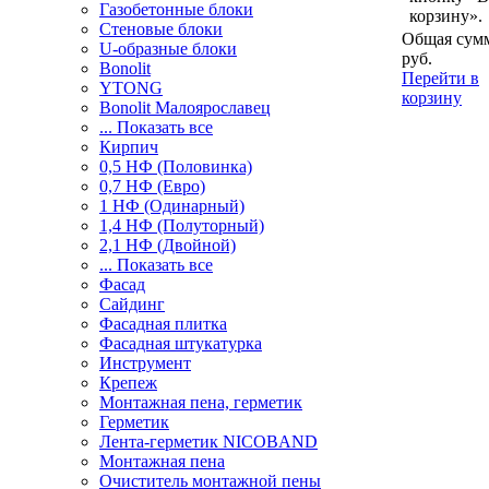
Газобетонные блоки
корзину».
Стеновые блоки
Общая сумм
U-образные блоки
руб.
Bonolit
Перейти в
YTONG
корзину
Bonolit Малоярославец
... Показать все
Кирпич
0,5 НФ (Половинка)
0,7 НФ (Евро)
1 НФ (Одинарный)
1,4 НФ (Полуторный)
2,1 НФ (Двойной)
... Показать все
Фасад
Сайдинг
Фасадная плитка
Фасадная штукатурка
Инструмент
Крепеж
Монтажная пена, герметик
Герметик
Лента-герметик NICOBAND
Монтажная пена
Очиститель монтажной пены