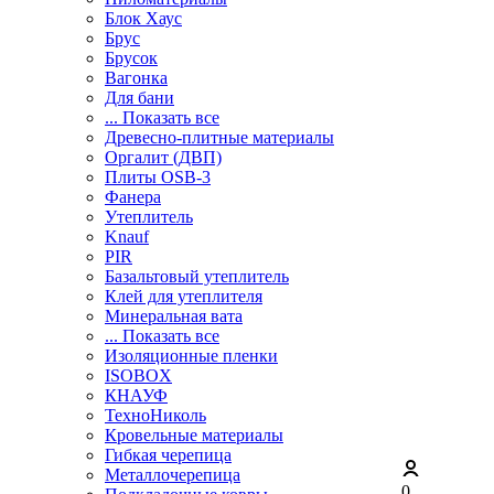
Блок Хаус
Брус
Брусок
Вагонка
Для бани
... Показать все
Древесно-плитные материалы
Оргалит (ДВП)
Плиты OSB-3
Фанера
Утеплитель
Knauf
PIR
Базальтовый утеплитель
Клей для утеплителя
Минеральная вата
... Показать все
Изоляционные пленки
ISOBOX
КНАУФ
ТехноНиколь
Кровельные материалы
Гибкая черепица
Металлочерепица
0