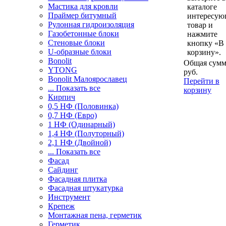
Мастика для кровли
каталоге
Праймер битумный
интересу
Рулонная гидроизоляция
товар и
Газобетонные блоки
нажмите
Стеновые блоки
кнопку «В
U-образные блоки
корзину».
Bonolit
Общая сумм
YTONG
руб.
Bonolit Малоярославец
Перейти в
... Показать все
корзину
Кирпич
0,5 НФ (Половинка)
0,7 НФ (Евро)
1 НФ (Одинарный)
1,4 НФ (Полуторный)
2,1 НФ (Двойной)
... Показать все
Фасад
Сайдинг
Фасадная плитка
Фасадная штукатурка
Инструмент
Крепеж
Монтажная пена, герметик
Герметик