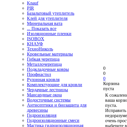
Knauf
PIR
Базальтовый утеплитель
Клей для утеплителя
Минеральная вата
... Показать все
Изоляционные пленки
ISOBOX
КНАУФ
ТехноНиколь
Кровельные материалы
Гибкая черепица
Металлочерепица
0
Подкладочные ковры
0
Профнастил
0
Рулонная кровля
Корзина
Комплектующие для кровли
пуста
Чердачные лестницы
Мансардные окна
К сожален
Водосточные системы
ваша корзи
Антисептики и биозащита для
пуста.
древесины
Исправить 
Гидроизоляция
недоразум
Гидроизоляционные смеси
очень прос
Мастика гидроизоляционная
выберите в