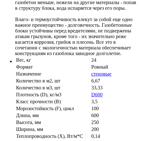
газобетон меньше, нежели на другие материалы - попав
в структуру блока, вода испаряется через его поры.
Влаго- и термоустойчивость влекут за собой еще одно
важное преимущество - долговечность. Газобетонные
блоки устойчивы перед вредителями, не подвержены
атакам грызунов, кроме того - их значительно реже
касается коррозия, грибок и плесень. Все это в
сочетании с экологичностью материала обеспечивает
конструкциям из газоблока завидное долголетие.
Вес, кг
24
Формат
Ровный
Назначение
стеновые
Количество в м2, шт
6,67
Количество в м3, шт
33,33
Плотность (D), кг/м3
D600
Класс прочности (B)
3,5
Морозостойкость (F), цикл
100
Длина, мм
600
Высота, мм
250
Ширина, мм
200
Теплопроводность (X), Вт/м*С
0,14