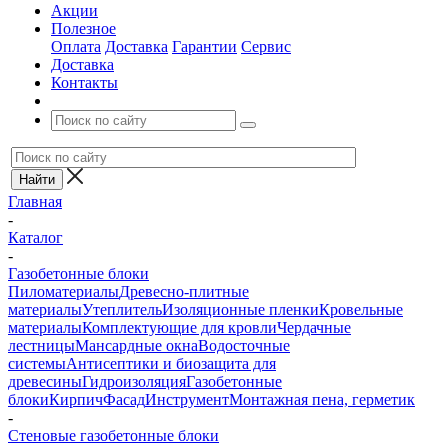
Акции
Полезное
Оплата
Доставка
Гарантии
Сервис
Доставка
Контакты
Главная
-
Каталог
-
Газобетонные блоки
Пиломатериалы
Древесно-плитные
материалы
Утеплитель
Изоляционные пленки
Кровельные
материалы
Комплектующие для кровли
Чердачные
лестницы
Мансардные окна
Водосточные
системы
Антисептики и биозащита для
древесины
Гидроизоляция
Газобетонные
блоки
Кирпич
Фасад
Инструмент
Монтажная пена, герметик
-
Стеновые газобетонные блоки