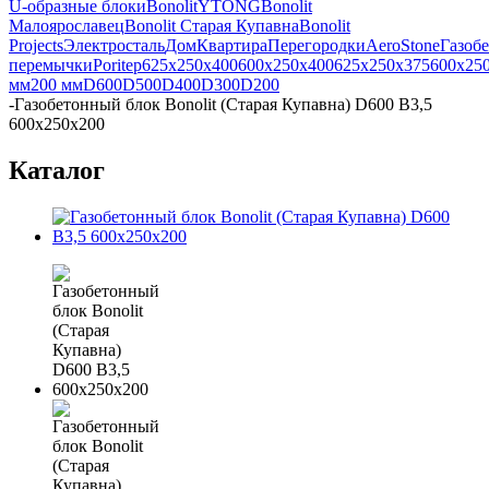
U-образные блоки
Bonolit
YTONG
Bonolit
Малоярославец
Bonolit Старая Купавна
Bonolit
Projects
Электросталь
Дом
Квартира
Перегородки
AeroStone
Газоб
перемычки
Poritep
625x250x400
600x250x400
625x250x375
600x25
мм
200 мм
D600
D500
D400
D300
D200
-
Газобетонный блок Bonolit (Старая Купавна) D600 B3,5
600х250х200
Каталог