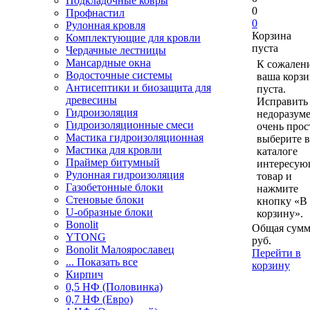
Подкладочные ковры
0
Профнастил
0
Рулонная кровля
Корзина
Комплектующие для кровли
пуста
Чердачные лестницы
Мансардные окна
К сожален
Водосточные системы
ваша корзи
Антисептики и биозащита для
пуста.
древесины
Исправить 
Гидроизоляция
недоразум
Гидроизоляционные смеси
очень прос
Мастика гидроизоляционная
выберите в
Мастика для кровли
каталоге
Праймер битумный
интересу
Рулонная гидроизоляция
товар и
Газобетонные блоки
нажмите
Стеновые блоки
кнопку «В
U-образные блоки
корзину».
Bonolit
Общая сумм
YTONG
руб.
Bonolit Малоярославец
Перейти в
... Показать все
корзину
Кирпич
0,5 НФ (Половинка)
0,7 НФ (Евро)