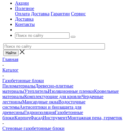
Акции
Полезное
Оплата
Доставка
Гарантии
Сервис
Доставка
Контакты
Главная
-
Каталог
-
Газобетонные блоки
Пиломатериалы
Древесно-плитные
материалы
Утеплитель
Изоляционные пленки
Кровельные
материалы
Комплектующие для кровли
Чердачные
лестницы
Мансардные окна
Водосточные
системы
Антисептики и биозащита для
древесины
Гидроизоляция
Газобетонные
блоки
Кирпич
Фасад
Инструмент
Монтажная пена, герметик
-
Стеновые газобетонные блоки