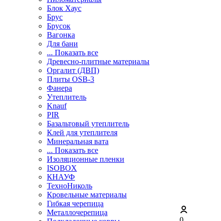
Блок Хаус
Брус
Брусок
Вагонка
Для бани
... Показать все
Древесно-плитные материалы
Оргалит (ДВП)
Плиты OSB-3
Фанера
Утеплитель
Knauf
PIR
Базальтовый утеплитель
Клей для утеплителя
Минеральная вата
... Показать все
Изоляционные пленки
ISOBOX
КНАУФ
ТехноНиколь
Кровельные материалы
Гибкая черепица
Металлочерепица
0