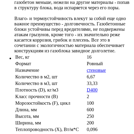
газобетон меньше, нежели на другие материалы - попав
в структуру блока, вода испаряется через его поры.
Влаго- и термоустойчивость влекут за собой еще одно
важное преимущество - долговечность. Газобетонные
блоки устойчивы перед вредителями, не подвержены
атакам грызунов, кроме того - их значительно реже
касается коррозия, грибок и плесень. Все это в
сочетании с экологичностью материала обеспечивает
конструкциям из газоблока завидное долголетие.
Вес, кг
16
Формат
Ровный
Назначение
стеновые
Количество в м2, шт
6,67
Количество в м3, шт
33,33
Плотность (D), кг/м3
D400
Класс прочности (B)
2
Морозостойкость (F), цикл
100
Длина, мм
600
Высота, мм
250
Ширина, мм
200
Теплопроводность (X), Вт/м*С
0,096