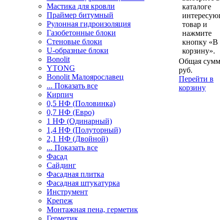
Мастика для кровли
каталоге
Праймер битумный
интересу
Рулонная гидроизоляция
товар и
Газобетонные блоки
нажмите
Стеновые блоки
кнопку «В
U-образные блоки
корзину».
Bonolit
Общая сумм
YTONG
руб.
Bonolit Малоярославец
Перейти в
... Показать все
корзину
Кирпич
0,5 НФ (Половинка)
0,7 НФ (Евро)
1 НФ (Одинарный)
1,4 НФ (Полуторный)
2,1 НФ (Двойной)
... Показать все
Фасад
Сайдинг
Фасадная плитка
Фасадная штукатурка
Инструмент
Крепеж
Монтажная пена, герметик
Герметик