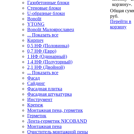
Газобетонные блоки
корзину».
Стеновые блоки
Общая сумм
U-образные блоки
руб.
Bonolit
Перейти в
YTONG
корзину
Bonolit Малоярославец
... Показать все
Кирпич
0,5 НФ (Половинка)
0,7 НФ (Евро)
1 НФ (Одинарный)
1,4 НФ (Полуторный)
2,1 НФ (Двойной)
... Показать все
Фасад
Сайдинг
Фасадная плитка
Фасадная штукатурка
Инструмент
Крепеж
Монтажная пена, герметик
Герметик
Лента-герметик NICOBAND
Монтажная пена
Очиститель монтажной пены