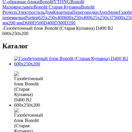
U-образные блоки
Bonolit
YTONG
Bonolit
Малоярославец
Bonolit Старая Купавна
Bonolit
Projects
Электросталь
Дом
Квартира
Перегородки
AeroStone
Газоб
перемычки
Poritep
625x250x400
600x250x400
625x250x375
600x25
мм
200 мм
D600
D500
D400
D300
D200
-
Газобетонный блок Bonolit (Старая Купавна) D400 B2
600х250х200
Каталог