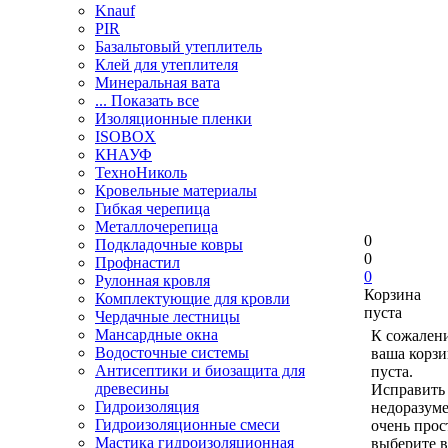
Knauf
PIR
Базальтовый утеплитель
Клей для утеплителя
Минеральная вата
... Показать все
Изоляционные пленки
ISOBOX
КНАУФ
ТехноНиколь
Кровельные материалы
Гибкая черепица
Металлочерепица
0
Подкладочные ковры
0
Профнастил
0
Рулонная кровля
Корзина
Комплектующие для кровли
пуста
Чердачные лестницы
Мансардные окна
К сожален
Водосточные системы
ваша корзи
Антисептики и биозащита для
пуста.
древесины
Исправить 
Гидроизоляция
недоразум
Гидроизоляционные смеси
очень прос
Мастика гидроизоляционная
выберите в