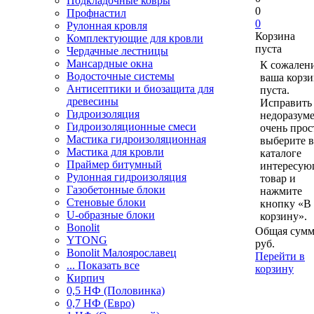
Подкладочные ковры
0
Профнастил
0
Рулонная кровля
Корзина
Комплектующие для кровли
пуста
Чердачные лестницы
Мансардные окна
К сожален
Водосточные системы
ваша корзи
Антисептики и биозащита для
пуста.
древесины
Исправить 
Гидроизоляция
недоразум
Гидроизоляционные смеси
очень прос
Мастика гидроизоляционная
выберите в
Мастика для кровли
каталоге
Праймер битумный
интересу
Рулонная гидроизоляция
товар и
Газобетонные блоки
нажмите
Стеновые блоки
кнопку «В
U-образные блоки
корзину».
Bonolit
Общая сумм
YTONG
руб.
Bonolit Малоярославец
Перейти в
... Показать все
корзину
Кирпич
0,5 НФ (Половинка)
0,7 НФ (Евро)