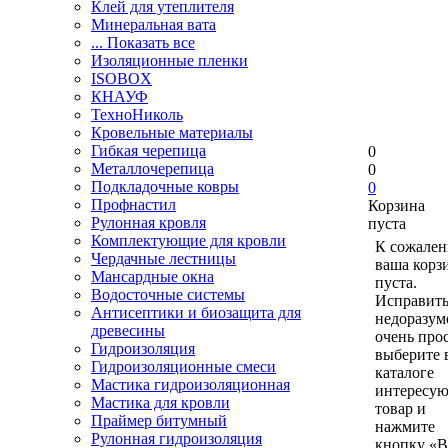
Клей для утеплителя
Минеральная вата
... Показать все
Изоляционные пленки
ISOBOX
КНАУФ
ТехноНиколь
Кровельные материалы
Гибкая черепица
0
Металлочерепица
0
Подкладочные ковры
0
Профнастил
Корзина
Рулонная кровля
пуста
Комплектующие для кровли
К сожален
Чердачные лестницы
ваша корз
Мансардные окна
пуста.
Водосточные системы
Исправить
Антисептики и биозащита для
недоразум
древесины
очень прос
Гидроизоляция
выберите 
Гидроизоляционные смеси
каталоге
Мастика гидроизоляционная
интересу
Мастика для кровли
товар и
Праймер битумный
нажмите
Рулонная гидроизоляция
кнопку «В