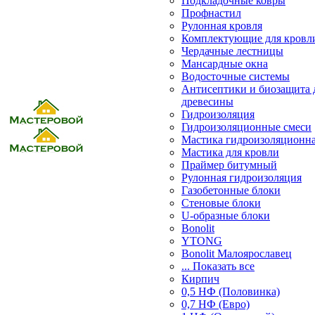
Подкладочные ковры
Профнастил
Рулонная кровля
Комплектующие для кровл
Чердачные лестницы
Мансардные окна
Водосточные системы
Антисептики и биозащита 
древесины
Гидроизоляция
Гидроизоляционные смеси
Мастика гидроизоляционн
Мастика для кровли
Праймер битумный
Рулонная гидроизоляция
Газобетонные блоки
Стеновые блоки
U-образные блоки
Bonolit
YTONG
Bonolit Малоярославец
... Показать все
Кирпич
0,5 НФ (Половинка)
0,7 НФ (Евро)