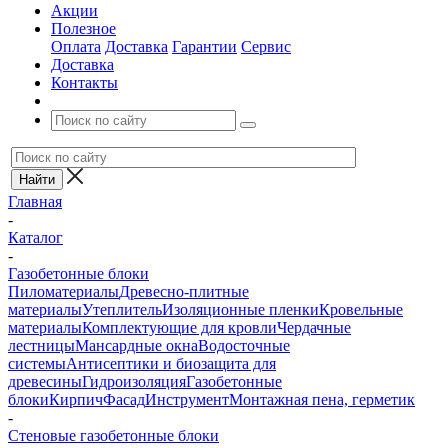
Акции
Полезное
Оплата
Доставка
Гарантии
Сервис
Доставка
Контакты
Главная
-
Каталог
-
Газобетонные блоки
Пиломатериалы
Древесно-плитные
материалы
Утеплитель
Изоляционные пленки
Кровельные
материалы
Комплектующие для кровли
Чердачные
лестницы
Мансардные окна
Водосточные
системы
Антисептики и биозащита для
древесины
Гидроизоляция
Газобетонные
блоки
Кирпич
Фасад
Инструмент
Монтажная пена, герметик
-
Стеновые газобетонные блоки