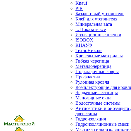
Knauf
PIR
Базальтовый утеплитель
Клей для утеплителя
Минеральная вата
... Показать все
Изоляционные пленки
ISOBOX
КНАУФ
ТехноНиколь
Кровельные материалы
Гибкая черепица
Металлочерепица
Подкладочные ковры
Профнастил
Рулонная кровля
Комплектующие для кровл
Чердачные лестницы
Мансардные окна
Водосточные системы
Антисептики и биозащита 
древесины
Гидроизоляция
Гидроизоляционные смеси
Мастика гидроизоляционн