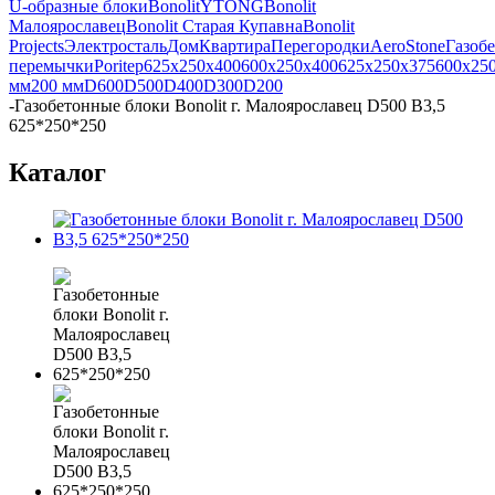
U-образные блоки
Bonolit
YTONG
Bonolit
Малоярославец
Bonolit Старая Купавна
Bonolit
Projects
Электросталь
Дом
Квартира
Перегородки
AeroStone
Газоб
перемычки
Poritep
625x250x400
600x250x400
625x250x375
600x25
мм
200 мм
D600
D500
D400
D300
D200
-
Газобетонные блоки Bonolit г. Малоярославец D500 B3,5
625*250*250
Каталог