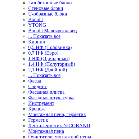
Газобетонные блоки
Стеновые блоки
U-образные блоки
Bonolit
YTONG
Bonolit Малоярославец
... Показать все
Кирпич
0,5 НФ (Половинка)
0,7 НФ (Евро)
1 НФ (Одинарный)
1,4 НФ (Полуторный)
2,1 НФ (Двойной)
... Показать все
Фасад
Сайдинг
Фасадная плитка
Фасадная штукатурка
Инструмент
Крепеж
Монтажная пена, герметик
Герметик
Лента-герметик NICOBAND
Монтажная пена
Очиститель монтажной пены