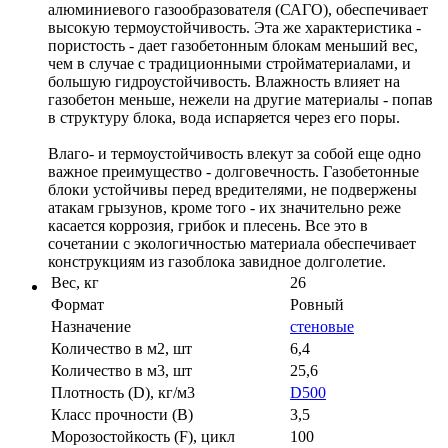
алюминиевого газообразователя (САГО), обеспечивает
высокую термоустойчивость. Эта же характеристика -
пористость - дает газобетонным блокам меньший вес,
чем в случае с традиционными стройматериалами, и
большую гидроустойчивость. Влажность влияет на
газобетон меньше, нежели на другие материалы - попав
в структуру блока, вода испаряется через его поры.
Влаго- и термоустойчивость влекут за собой еще одно
важное преимущество - долговечность. Газобетонные
блоки устойчивы перед вредителями, не подвержены
атакам грызунов, кроме того - их значительно реже
касается коррозия, грибок и плесень. Все это в
сочетании с экологичностью материала обеспечивает
конструкциям из газоблока завидное долголетие.
Вес, кг
26
Формат
Ровный
Назначение
стеновые
Количество в м2, шт
6,4
Количество в м3, шт
25,6
Плотность (D), кг/м3
D500
Класс прочности (B)
3,5
Морозостойкость (F), цикл
100