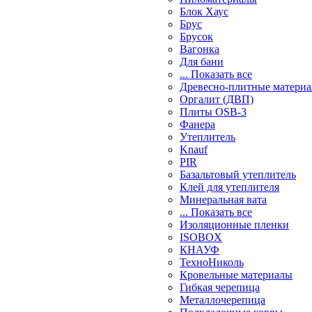
Блок Хаус
Брус
Брусок
Вагонка
Для бани
... Показать все
Древесно-плитные матери
Оргалит (ДВП)
Плиты OSB-3
Фанера
Утеплитель
Knauf
PIR
Базальтовый утеплитель
Клей для утеплителя
Минеральная вата
... Показать все
Изоляционные пленки
ISOBOX
КНАУФ
ТехноНиколь
Кровельные материалы
Гибкая черепица
Металлочерепица