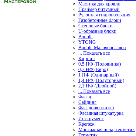
Мастика для кровли
Праймер битумный
Рулонная гидроизоляция
Газобетонные блоки
Стеновые блоки
U-образные блоки
Bonolit
YTONG
Bonolit Малоярославец
... Показать все
Кирпич
0,5 НФ (Половинка)
0,7 НФ (Евро)
1 НФ (Одинарный)
1,4 НФ (Полуторный)
2,1 НФ (Двойной)
... Показать все
Фасад
Сайдинг
Фасадная плитка
Фасадная штукатурка
Инструмент
Крепеж
Монтажная пена, герметик
Герметик