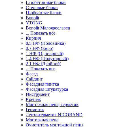
Газобетонные блоки
Стеновые блоки
U-образные блоки
Bonolit
YTONG
Bonolit Малоярославец
... Показать все
Кирпич
0,5 НФ (Половинка)
0,7 НФ (Евро)
1 НФ (Одинарный)
1,4 НФ (Полуторный)
2,1 НФ (Двойной)
... Показать все
Фасад
Сайдинг
Фасадная плитка
Фасадная штукатурка
Инструмент
Крепеж
Монтажная пена, герметик
Герметик
Лента-герметик NICOBAND
Монтажная пена
Очиститель монтажной пены