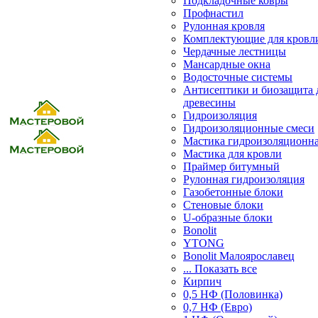
Подкладочные ковры
Профнастил
Рулонная кровля
Комплектующие для кровл
Чердачные лестницы
Мансардные окна
Водосточные системы
Антисептики и биозащита 
древесины
Гидроизоляция
Гидроизоляционные смеси
Мастика гидроизоляционн
Мастика для кровли
Праймер битумный
Рулонная гидроизоляция
Газобетонные блоки
Стеновые блоки
U-образные блоки
Bonolit
YTONG
Bonolit Малоярославец
... Показать все
Кирпич
0,5 НФ (Половинка)
0,7 НФ (Евро)