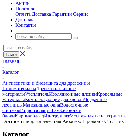
Акции
Полезное
Оплата
Доставка
Гарантии
Сервис
Доставка
Контакты
Главная
-
Каталог
-
Антисептики и биозащита для древесины
Пиломатериалы
Древесно-плитные
материалы
Утеплитель
Изоляционные пленки
Кровельные
материалы
Комплектующие для кровли
Чердачные
лестницы
Мансардные окна
Водосточные
системы
Гидроизоляция
Газобетонные
блоки
Кирпич
Фасад
Инструмент
Монтажная пена, герметик
-
Антисептик для древесины Акватекс Прованс 0,75 л.Тик
Каталог