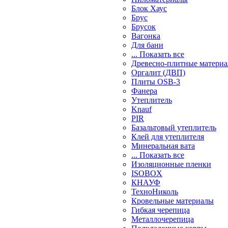
Блок Хаус
Брус
Брусок
Вагонка
Для бани
... Показать все
Древесно-плитные матери
Оргалит (ДВП)
Плиты OSB-3
Фанера
Утеплитель
Knauf
PIR
Базальтовый утеплитель
Клей для утеплителя
Минеральная вата
... Показать все
Изоляционные пленки
ISOBOX
КНАУФ
ТехноНиколь
Кровельные материалы
Гибкая черепица
Металлочерепица