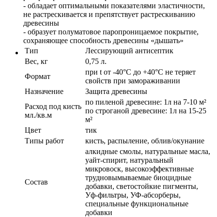
- обладает оптимальными показателями эластичности,
не растрескивается и препятствует растрескиванию
древесины
- образует полуматовое паропроницаемое покрытие,
сохраняющее способность древесины «дышать»
Тип
Лессирующий антисептик
Вес, кг
0,75 л.
при t от -40°С до +40°С не теряет
Формат
свойств при замораживании
Назначение
Защита древесины
по пиленой древесине: 1л на 7-10 м²
Расход под кисть
по строганой древесине: 1л на 15-25
мл./кв.м
м²
Цвет
тик
Типы работ
кисть, распыление, облив/окунание
алкидные смолы, натуральные масла,
уайт-спирит, натуральный
микровоск, высокоэффективные
трудновымываемые биоцидные
Состав
добавки, светостойкие пигменты,
Уф-фильтры, УФ-абсорберы,
специальные функциональные
добавки