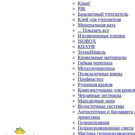
Knauf
PIR
Базальтовый утеплитель
Клей для утеплителя
Минеральная вата
... Показать все
Изоляционные пленки
ISOBOX
КНАУФ
ТехноНиколь
Кровельные материалы
Гибкая черепица
Металлочерепица
Подкладочные ковры
Профнастил
Рулонная кровля
Комплектующие для кровл
Чердачные лестницы
Мансардные окна
Водосточные системы
Антисептики и биозащита 
древесины
Гидроизоляция
Гидроизоляционные смеси
Мастика гидроизоляционн