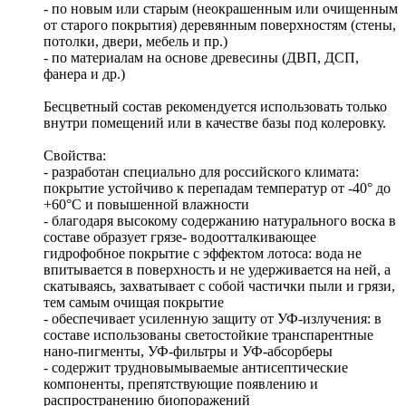
- по новым или старым (неокрашенным или очищенным
от старого покрытия) деревянным поверхностям (стены,
потолки, двери, мебель и пр.)
- по материалам на основе древесины (ДВП, ДСП,
фанера и др.)
Бесцветный состав рекомендуется использовать только
внутри помещений или в качестве базы под колеровку.
Свойства:
- разработан специально для российского климата:
покрытие устойчиво к перепадам температур от -40° до
+60°С и повышенной влажности
- благодаря высокому содержанию натурального воска в
составе образует грязе- водоотталкивающее
гидрофобное покрытие с эффектом лотоса: вода не
впитывается в поверхность и не удерживается на ней, а
скатываясь, захватывает с собой частички пыли и грязи,
тем самым очищая покрытие
- обеспечивает усиленную защиту от УФ-излучения: в
составе использованы светостойкие транспарентные
нано-пигменты, УФ-фильтры и УФ-абсорберы
- содержит трудновымываемые антисептические
компоненты, препятствующие появлению и
распространению биопоражений