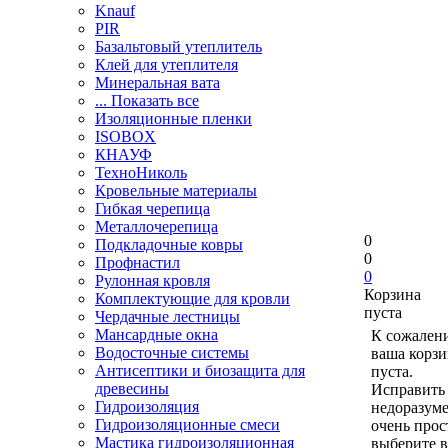
Knauf
PIR
Базальтовый утеплитель
Клей для утеплителя
Минеральная вата
... Показать все
Изоляционные пленки
ISOBOX
КНАУФ
ТехноНиколь
Кровельные материалы
Гибкая черепица
Металлочерепица
0
Подкладочные ковры
0
Профнастил
0
Рулонная кровля
Корзина
Комплектующие для кровли
пуста
Чердачные лестницы
Мансардные окна
К сожален
Водосточные системы
ваша корзи
Антисептики и биозащита для
пуста.
древесины
Исправить 
Гидроизоляция
недоразум
Гидроизоляционные смеси
очень прос
Мастика гидроизоляционная
выберите в