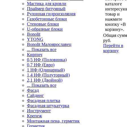
Мастика для кровли
каталоге
Праймер битумный
интересу
Рулонная гидроизоляция
товар и
Газобетонные блоки
нажмите
Стеновые блоки
кнопку «В
U-образные блоки
корзину».
Bonolit
Общая сумм
YTONG
руб.
Bonolit Малоярославец
Перейти в
... Показать все
корзину
Кирпич
0,5 НФ (Половинка)
0,7 НФ (Евро)
1 НФ (Одинарный)
1,4 НФ (Полуторный)
2,1 НФ (Двойной)
... Показать все
Фасад
Сайдинг
Фасадная плитка
Фасадная штукатурка
Инструмент
Крепеж
Монтажная пена, герметик
Герметик