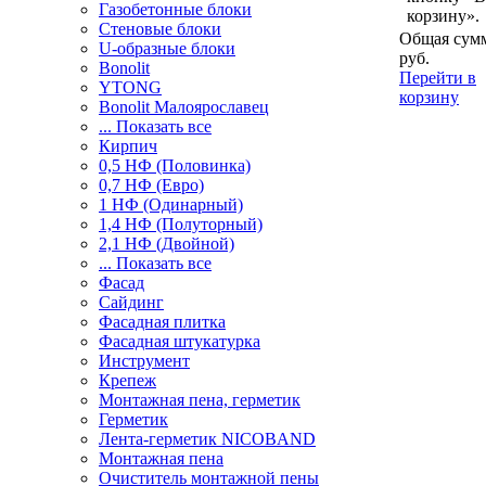
Газобетонные блоки
корзину».
Стеновые блоки
Общая сумм
U-образные блоки
руб.
Bonolit
Перейти в
YTONG
корзину
Bonolit Малоярославец
... Показать все
Кирпич
0,5 НФ (Половинка)
0,7 НФ (Евро)
1 НФ (Одинарный)
1,4 НФ (Полуторный)
2,1 НФ (Двойной)
... Показать все
Фасад
Сайдинг
Фасадная плитка
Фасадная штукатурка
Инструмент
Крепеж
Монтажная пена, герметик
Герметик
Лента-герметик NICOBAND
Монтажная пена
Очиститель монтажной пены