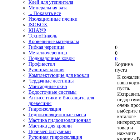
Клей для утеплителя
Минеральная вата
... Показать все
Изоляционные пленки
ISOBOX
КНАУФ
ТехноНиколь
Кровельные материалы
Гибкая черепица
0
Металлочерепица
0
Подкладочные ковры
0
Профнастил
Корзина
Рулонная кровля
пуста
Комплектующие для кровли
К сожален
Чердачные лестницы
ваша корз
Мансардные окна
пуста.
Водосточные системы
Исправить
Антисептики и биозащита для
недоразум
древесины
очень прос
Гидроизоляция
выберите 
Гидроизоляционные смеси
каталоге
Мастика гидроизоляционная
интересу
Мастика для кровли
товар и
Праймер битумный
нажмите
Рулонная гидроизоляция
кнопку «В