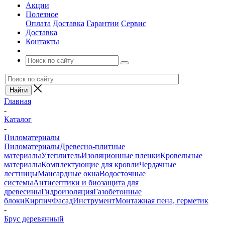
Акции
Полезное
Оплата
Доставка
Гарантии
Сервис
Доставка
Контакты
Главная
-
Каталог
-
Пиломатериалы
Пиломатериалы
Древесно-плитные
материалы
Утеплитель
Изоляционные пленки
Кровельные
материалы
Комплектующие для кровли
Чердачные
лестницы
Мансардные окна
Водосточные
системы
Антисептики и биозащита для
древесины
Гидроизоляция
Газобетонные
блоки
Кирпич
Фасад
Инструмент
Монтажная пена, герметик
-
Брус деревянный