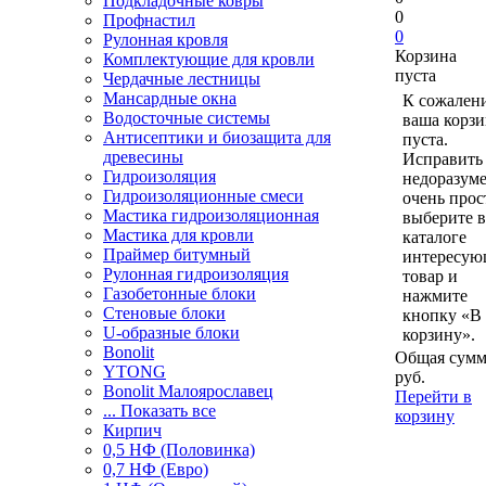
Подкладочные ковры
0
Профнастил
0
Рулонная кровля
Корзина
Комплектующие для кровли
пуста
Чердачные лестницы
Мансардные окна
К сожален
Водосточные системы
ваша корзи
Антисептики и биозащита для
пуста.
древесины
Исправить 
Гидроизоляция
недоразум
Гидроизоляционные смеси
очень прос
Мастика гидроизоляционная
выберите в
Мастика для кровли
каталоге
Праймер битумный
интересу
Рулонная гидроизоляция
товар и
Газобетонные блоки
нажмите
Стеновые блоки
кнопку «В
U-образные блоки
корзину».
Bonolit
Общая сумм
YTONG
руб.
Bonolit Малоярославец
Перейти в
... Показать все
корзину
Кирпич
0,5 НФ (Половинка)
0,7 НФ (Евро)