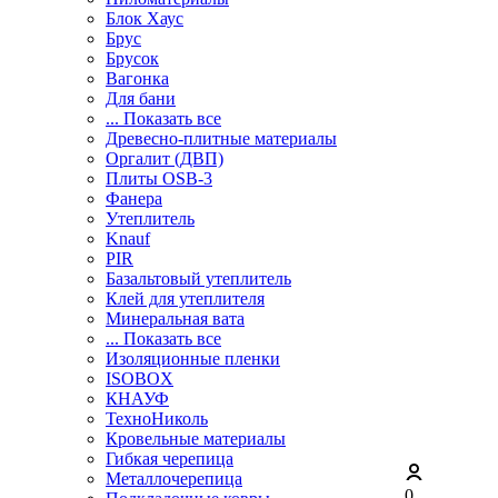
Блок Хаус
Брус
Брусок
Вагонка
Для бани
... Показать все
Древесно-плитные материалы
Оргалит (ДВП)
Плиты OSB-3
Фанера
Утеплитель
Knauf
PIR
Базальтовый утеплитель
Клей для утеплителя
Минеральная вата
... Показать все
Изоляционные пленки
ISOBOX
КНАУФ
ТехноНиколь
Кровельные материалы
Гибкая черепица
Металлочерепица
0