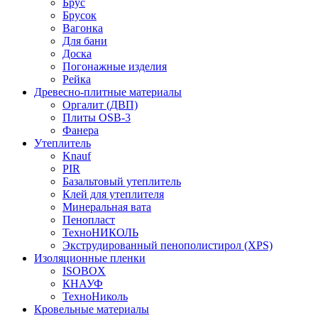
Брус
Брусок
Вагонка
Для бани
Доска
Погонажные изделия
Рейка
Древесно-плитные материалы
Оргалит (ДВП)
Плиты OSB-3
Фанера
Утеплитель
Knauf
PIR
Базальтовый утеплитель
Клей для утеплителя
Минеральная вата
Пенопласт
ТехноНИКОЛЬ
Экструдированный пенополистирол (XPS)
Изоляционные пленки
ISOBOX
КНАУФ
ТехноНиколь
Кровельные материалы