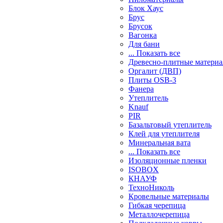
Блок Хаус
Брус
Брусок
Вагонка
Для бани
... Показать все
Древесно-плитные матери
Оргалит (ДВП)
Плиты OSB-3
Фанера
Утеплитель
Knauf
PIR
Базальтовый утеплитель
Клей для утеплителя
Минеральная вата
... Показать все
Изоляционные пленки
ISOBOX
КНАУФ
ТехноНиколь
Кровельные материалы
Гибкая черепица
Металлочерепица