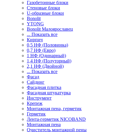
Газобетонные блоки
Стеновые блоки
U-образные блоки
Bonolit
YTONG
Bonolit Малоярославец
... Показать все
Кирпич
0,5 НФ (Половинка)
0,7 НФ (Евро)
1 НФ (Одинарный)
1,4 НФ (Полуторный)
2,1 НФ (Двойной)
... Показать все
Фасад
Сайдинг
Фасадная плитка
Фасадная штукатурка
Инструмент
Крепеж
Монтажная пена, герметик
Герметик
Лента-герметик NICOBAND
Монтажная пена
Очиститель монтажной пены