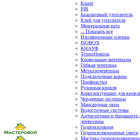
Knauf
PIR
Базальтовый утеплитель
Клей для утеплителя
Минеральная вата
... Показать все
Изоляционные пленки
ISOBOX
КНАУФ
ТехноНиколь
Кровельные материалы
Гибкая черепица
Металлочерепица
Подкладочные ковры
Профнастил
Рулонная кровля
Комплектующие для кровл
Чердачные лестницы
Мансардные окна
Водосточные системы
Антисептики и биозащита 
древесины
Гидроизоляция
Гидроизоляционные смеси
Мастика гидроизоляционн