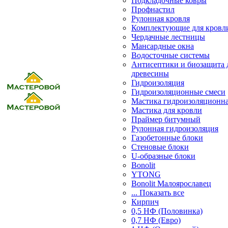
Подкладочные ковры
Профнастил
Рулонная кровля
Комплектующие для кровл
Чердачные лестницы
Мансардные окна
Водосточные системы
Антисептики и биозащита 
древесины
Гидроизоляция
Гидроизоляционные смеси
Мастика гидроизоляционн
Мастика для кровли
Праймер битумный
Рулонная гидроизоляция
Газобетонные блоки
Стеновые блоки
U-образные блоки
Bonolit
YTONG
Bonolit Малоярославец
... Показать все
Кирпич
0,5 НФ (Половинка)
0,7 НФ (Евро)