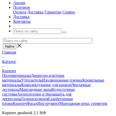
Акции
Полезное
Оплата
Доставка
Гарантии
Сервис
Доставка
Контакты
Главная
-
Каталог
-
Кирпич
Пиломатериалы
Древесно-плитные
материалы
Утеплитель
Изоляционные пленки
Кровельные
материалы
Комплектующие для кровли
Чердачные
лестницы
Мансардные окна
Водосточные
системы
Антисептики и биозащита для
древесины
Гидроизоляция
Газобетонные
блоки
Кирпич
Фасад
Инструмент
Монтажная пена, герметик
-
Кирпич двойной 2,1 НФ