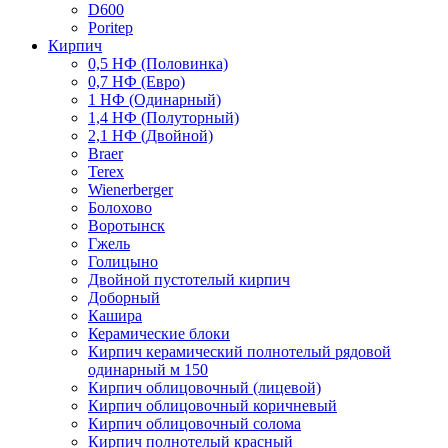
D600
Poritep
Кирпич
0,5 НФ (Половинка)
0,7 НФ (Евро)
1 НФ (Одинарный)
1,4 НФ (Полуторный)
2,1 НФ (Двойной)
Braer
Terex
Wienerberger
Болохово
Воротынск
Гжель
Голицыно
Двойной пустотелый кирпич
Доборный
Кашира
Керамические блоки
Кирпич керамический полнотелый рядовой
одинарный м 150
Кирпич облицовочный (лицевой)
Кирпич облицовочный коричневый
Кирпич облицовочный солома
Кирпич полнотелый красный