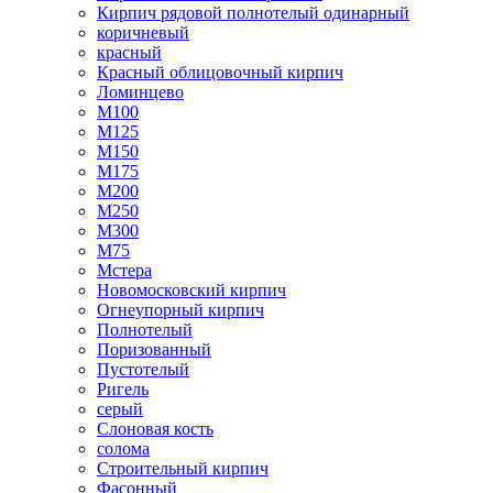
Кирпич рядовой полнотелый одинарный
коричневый
красный
Красный облицовочный кирпич
Ломинцево
М100
М125
М150
М175
М200
М250
М300
М75
Мстера
Новомосковский кирпич
Огнеупорный кирпич
Полнотелый
Поризованный
Пустотелый
Ригель
серый
Слоновая кость
солома
Строительный кирпич
Фасонный