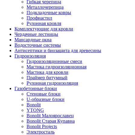
Гибкая черепица
Металлочерепица
Подкладочные ковры
Профнастил
Рулонная кровля
Комплектующие для кровли
Чердачные лестницы
Мансардные окна
Водосточные системы
Антисептики и биозащита для древесины
Гидроизоляция
Гидроизоляционные смеси
Мастика гидроизоляционная
Мастика для кровли
Праймер битумный
Рулонная гидроизоляция
Газобетонные блоки
Стеновые блоки
U-образные блоки
Bonolit
YTONG
Bonolit Малоярославец
Bonolit Старая Купавна
Bonolit Projects
Электросталь