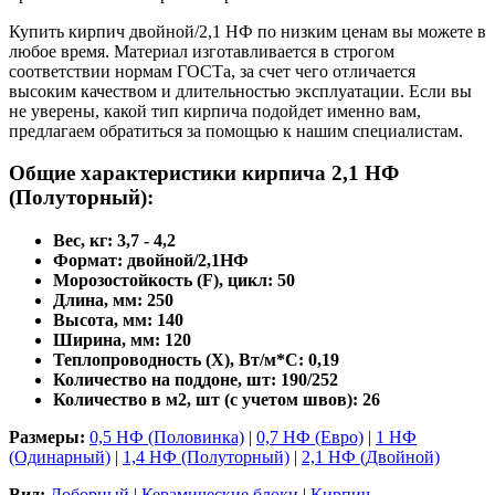
Купить кирпич двойной/2,1 НФ по низким ценам вы можете в
любое время. Материал изготавливается в строгом
соответствии нормам ГОСТа, за счет чего отличается
высоким качеством и длительностью эксплуатации. Если вы
не уверены, какой тип кирпича подойдет именно вам,
предлагаем обратиться за помощью к нашим специалистам.
Общие характеристики кирпича 2,1 НФ
(Полуторный):
Вес, кг: 3,7 - 4,2
Формат: двойной/2,1НФ
Морозостойкость (F), цикл: 50
Длина, мм: 250
Высота, мм: 140
Ширина, мм: 120
Теплопроводность (X), Вт/м*С: 0,19
Количество на поддоне, шт: 190/252
Количество в м2, шт (с учетом швов): 26
Размеры:
0,5 НФ (Половинка)
|
0,7 НФ (Евро)
|
1 НФ
(Одинарный)
|
1,4 НФ (Полуторный)
|
2,1 НФ (Двойной)
Вид:
Доборный
|
Керамические блоки
|
Кирпич