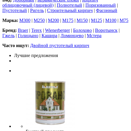
облицовочный (лицевой)
|
Полнотелый
|
Поризованный
|
Пустотелый
|
Ригель
|
Строительный кирпич
|
Фасонный
Марка:
М300
|
М250
|
М200
|
М175
|
М150
|
М125
|
М100
|
М75
Бренд:
Braer
|
Terex
|
Wienerberger
|
Болохово
|
Воротынск
|
Гжель
|
Голицыно
|
Кашира
|
Ломинцево
|
Мстера
Часто ищут:
Двойной пустотелый кирпич
Лучшие предложения