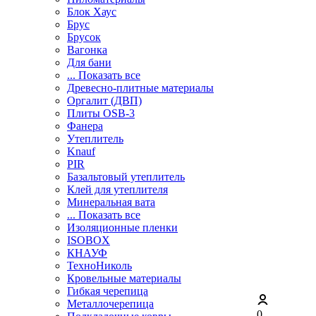
Блок Хаус
Брус
Брусок
Вагонка
Для бани
... Показать все
Древесно-плитные материалы
Оргалит (ДВП)
Плиты OSB-3
Фанера
Утеплитель
Knauf
PIR
Базальтовый утеплитель
Клей для утеплителя
Минеральная вата
... Показать все
Изоляционные пленки
ISOBOX
КНАУФ
ТехноНиколь
Кровельные материалы
Гибкая черепица
Металлочерепица
0