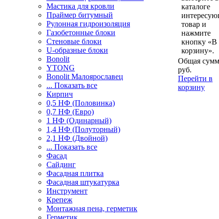
Мастика для кровли
каталоге
Праймер битумный
интересу
Рулонная гидроизоляция
товар и
Газобетонные блоки
нажмите
Стеновые блоки
кнопку «В
U-образные блоки
корзину».
Bonolit
Общая сумм
YTONG
руб.
Bonolit Малоярославец
Перейти в
... Показать все
корзину
Кирпич
0,5 НФ (Половинка)
0,7 НФ (Евро)
1 НФ (Одинарный)
1,4 НФ (Полуторный)
2,1 НФ (Двойной)
... Показать все
Фасад
Сайдинг
Фасадная плитка
Фасадная штукатурка
Инструмент
Крепеж
Монтажная пена, герметик
Герметик