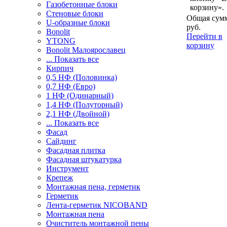
Газобетонные блоки
корзину».
Стеновые блоки
Общая сумм
U-образные блоки
руб.
Bonolit
Перейти в
YTONG
корзину
Bonolit Малоярославец
... Показать все
Кирпич
0,5 НФ (Половинка)
0,7 НФ (Евро)
1 НФ (Одинарный)
1,4 НФ (Полуторный)
2,1 НФ (Двойной)
... Показать все
Фасад
Сайдинг
Фасадная плитка
Фасадная штукатурка
Инструмент
Крепеж
Монтажная пена, герметик
Герметик
Лента-герметик NICOBAND
Монтажная пена
Очиститель монтажной пены