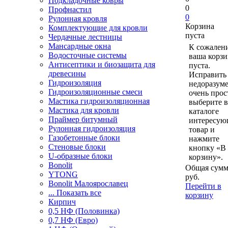
Подкладочные ковры
0
Профнастил
0
Рулонная кровля
Корзина
Комплектующие для кровли
пуста
Чердачные лестницы
Мансардные окна
К сожален
Водосточные системы
ваша корзи
Антисептики и биозащита для
пуста.
древесины
Исправить 
Гидроизоляция
недоразум
Гидроизоляционные смеси
очень прос
Мастика гидроизоляционная
выберите в
Мастика для кровли
каталоге
Праймер битумный
интересу
Рулонная гидроизоляция
товар и
Газобетонные блоки
нажмите
Стеновые блоки
кнопку «В
U-образные блоки
корзину».
Bonolit
Общая сумм
YTONG
руб.
Bonolit Малоярославец
Перейти в
... Показать все
корзину
Кирпич
0,5 НФ (Половинка)
0,7 НФ (Евро)