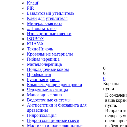
Knauf
PIR
Базальтовый утеплитель
Клей для утеплителя
Минеральная вата
... Показать все
Изоляционные пленки
ISOBOX
КНАУФ
ТехноНиколь
Кровельные материалы
Гибкая черепица
Металлочерепица
0
Подкладочные ковры
0
Профнастил
0
Рулонная кровля
Корзина
Комплектующие для кровли
пуста
Чердачные лестницы
Мансардные окна
К сожален
Водосточные системы
ваша корзи
Антисептики и биозащита для
пуста.
древесины
Исправить 
Гидроизоляция
недоразум
Гидроизоляционные смеси
очень прос
Мастика гидроизоляционная
выберите в