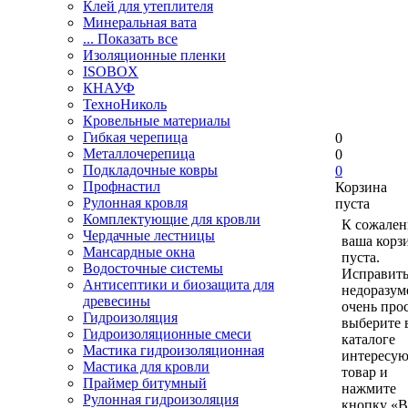
Клей для утеплителя
Минеральная вата
... Показать все
Изоляционные пленки
ISOBOX
КНАУФ
ТехноНиколь
Кровельные материалы
Гибкая черепица
0
Металлочерепица
0
Подкладочные ковры
0
Профнастил
Корзина
Рулонная кровля
пуста
Комплектующие для кровли
К сожален
Чердачные лестницы
ваша корз
Мансардные окна
пуста.
Водосточные системы
Исправить
Антисептики и биозащита для
недоразум
древесины
очень прос
Гидроизоляция
выберите 
Гидроизоляционные смеси
каталоге
Мастика гидроизоляционная
интересу
Мастика для кровли
товар и
Праймер битумный
нажмите
Рулонная гидроизоляция
кнопку «В