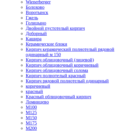
Wienerberger
Болохово
Воротынск
Гжель
Голицыно
Двойной пустотелый кирпич
Доборный
Кашира
Керамические блоки
Кирпич керамический полнотелый рядовой
одинарный м 150
Кирпич облицовочный (лицевой)
Кирпич облицовочный коричневый
Кирпич облицовочный солома
Кирпич полнотелый красный
Кирпич рядовой полнотелый одинарный
коричневый
красный
Красный облицовочный кирпич
Ломинцево
М100
М125
М150
М175
М200