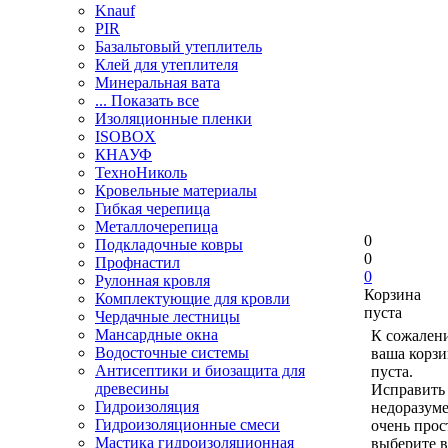
Knauf
PIR
Базальтовый утеплитель
Клей для утеплителя
Минеральная вата
... Показать все
Изоляционные пленки
ISOBOX
КНАУФ
ТехноНиколь
Кровельные материалы
Гибкая черепица
Металлочерепица
0
Подкладочные ковры
0
Профнастил
0
Рулонная кровля
Корзина
Комплектующие для кровли
пуста
Чердачные лестницы
Мансардные окна
К сожален
Водосточные системы
ваша корзи
Антисептики и биозащита для
пуста.
древесины
Исправить 
Гидроизоляция
недоразум
Гидроизоляционные смеси
очень прос
Мастика гидроизоляционная
выберите в