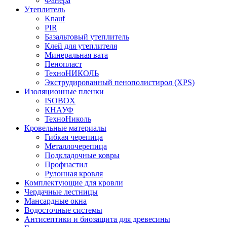
Фанера
Утеплитель
Knauf
PIR
Базальтовый утеплитель
Клей для утеплителя
Минеральная вата
Пенопласт
ТехноНИКОЛЬ
Экструдированный пенополистирол (XPS)
Изоляционные пленки
ISOBOX
КНАУФ
ТехноНиколь
Кровельные материалы
Гибкая черепица
Металлочерепица
Подкладочные ковры
Профнастил
Рулонная кровля
Комплектующие для кровли
Чердачные лестницы
Мансардные окна
Водосточные системы
Антисептики и биозащита для древесины