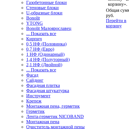
Газобетонные блоки
корзину».
Стеновые блоки
Общая сумм
U-образные блоки
руб.
Bonolit
Перейти в
YTONG
корзину
Bonolit Малоярославец
... Показать все
Кирпич
0,5 НФ (Половинка)
0,7 НФ (Евро)
1 НФ (Одинарный)
1,4 НФ (Полуторный)
2,1 НФ (Двойной)
... Показать все
Фасад
Сайдинг
Фасадная плитка
Фасадная штукатурка
Инструмент
Крепеж
Монтажная пена, герметик
Герметик
Лента-герметик NICOBAND
Монтажная пена
Очиститель монтажной пены