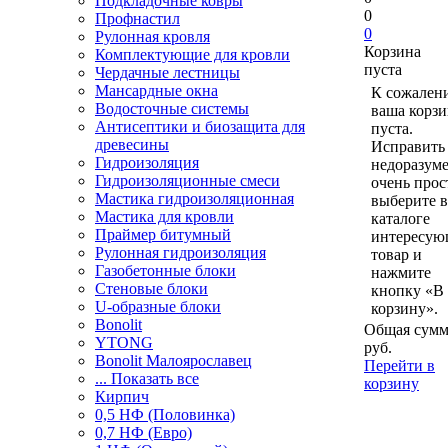
Подкладочные ковры
0
Профнастил
0
Рулонная кровля
Корзина
Комплектующие для кровли
пуста
Чердачные лестницы
Мансардные окна
К сожален
Водосточные системы
ваша корзи
Антисептики и биозащита для
пуста.
древесины
Исправить 
Гидроизоляция
недоразум
Гидроизоляционные смеси
очень прос
Мастика гидроизоляционная
выберите в
Мастика для кровли
каталоге
Праймер битумный
интересу
Рулонная гидроизоляция
товар и
Газобетонные блоки
нажмите
Стеновые блоки
кнопку «В
U-образные блоки
корзину».
Bonolit
Общая сумм
YTONG
руб.
Bonolit Малоярославец
Перейти в
... Показать все
корзину
Кирпич
0,5 НФ (Половинка)
0,7 НФ (Евро)