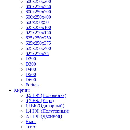
600x250x200
600x250x250
600x250x300
600x250x400
600x250x50
625x250x100
625x250x150
625x250x250
625x250x375
625x250x400
625x250x75
D200
D300
D400
D500
D600
Poritep
Кирпич
0,5 НФ (Половинка)
0,7 НФ (Евро)
1 НФ (Одинарный)
1,4 НФ (Полуторный)
2,1 НФ (Двойной)
Braer
Terex