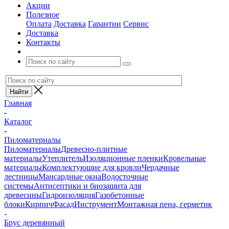
Акции
Полезное
Оплата
Доставка
Гарантии
Сервис
Доставка
Контакты
Главная
-
Каталог
-
Пиломатериалы
Пиломатериалы
Древесно-плитные
материалы
Утеплитель
Изоляционные пленки
Кровельные
материалы
Комплектующие для кровли
Чердачные
лестницы
Мансардные окна
Водосточные
системы
Антисептики и биозащита для
древесины
Гидроизоляция
Газобетонные
блоки
Кирпич
Фасад
Инструмент
Монтажная пена, герметик
-
Брус деревянный