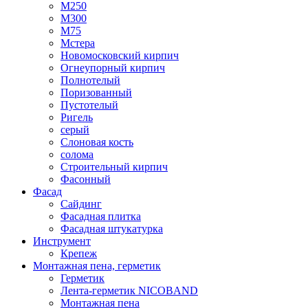
М250
М300
М75
Мстера
Новомосковский кирпич
Огнеупорный кирпич
Полнотелый
Поризованный
Пустотелый
Ригель
серый
Слоновая кость
солома
Строительный кирпич
Фасонный
Фасад
Сайдинг
Фасадная плитка
Фасадная штукатурка
Инструмент
Крепеж
Монтажная пена, герметик
Герметик
Лента-герметик NICOBAND
Монтажная пена