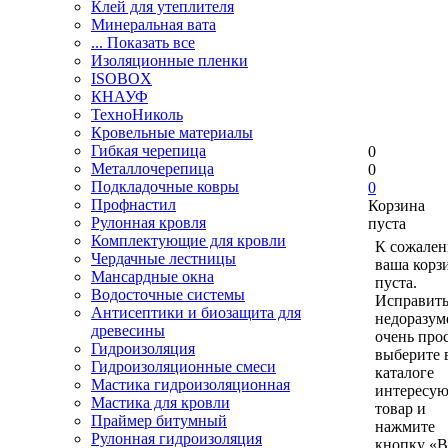
Клей для утеплителя
Минеральная вата
... Показать все
Изоляционные пленки
ISOBOX
КНАУФ
ТехноНиколь
Кровельные материалы
Гибкая черепица
0
Металлочерепица
0
Подкладочные ковры
0
Профнастил
Корзина
Рулонная кровля
пуста
Комплектующие для кровли
К сожален
Чердачные лестницы
ваша корз
Мансардные окна
пуста.
Водосточные системы
Исправить
Антисептики и биозащита для
недоразум
древесины
очень прос
Гидроизоляция
выберите 
Гидроизоляционные смеси
каталоге
Мастика гидроизоляционная
интересу
Мастика для кровли
товар и
Праймер битумный
нажмите
Рулонная гидроизоляция
кнопку «В