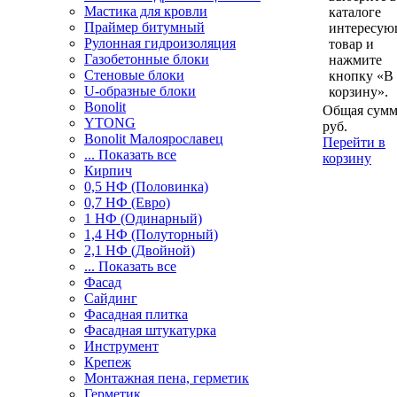
Мастика для кровли
каталоге
Праймер битумный
интересу
Рулонная гидроизоляция
товар и
Газобетонные блоки
нажмите
Стеновые блоки
кнопку «В
U-образные блоки
корзину».
Bonolit
Общая сумм
YTONG
руб.
Bonolit Малоярославец
Перейти в
... Показать все
корзину
Кирпич
0,5 НФ (Половинка)
0,7 НФ (Евро)
1 НФ (Одинарный)
1,4 НФ (Полуторный)
2,1 НФ (Двойной)
... Показать все
Фасад
Сайдинг
Фасадная плитка
Фасадная штукатурка
Инструмент
Крепеж
Монтажная пена, герметик
Герметик