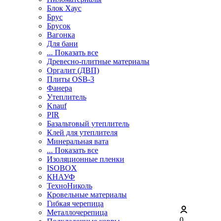
Блок Хаус
Брус
Брусок
Вагонка
Для бани
... Показать все
Древесно-плитные материалы
Оргалит (ДВП)
Плиты OSB-3
Фанера
Утеплитель
Knauf
PIR
Базальтовый утеплитель
Клей для утеплителя
Минеральная вата
... Показать все
Изоляционные пленки
ISOBOX
КНАУФ
ТехноНиколь
Кровельные материалы
Гибкая черепица
Металлочерепица
0