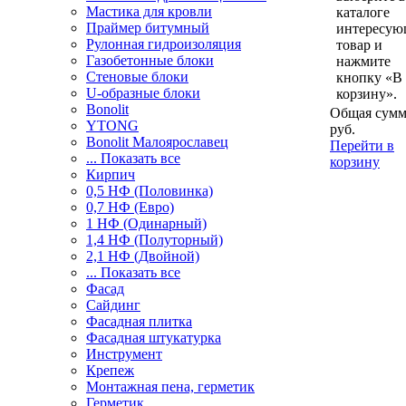
Мастика для кровли
каталоге
Праймер битумный
интересу
Рулонная гидроизоляция
товар и
Газобетонные блоки
нажмите
Стеновые блоки
кнопку «В
U-образные блоки
корзину».
Bonolit
Общая сумм
YTONG
руб.
Bonolit Малоярославец
Перейти в
... Показать все
корзину
Кирпич
0,5 НФ (Половинка)
0,7 НФ (Евро)
1 НФ (Одинарный)
1,4 НФ (Полуторный)
2,1 НФ (Двойной)
... Показать все
Фасад
Сайдинг
Фасадная плитка
Фасадная штукатурка
Инструмент
Крепеж
Монтажная пена, герметик
Герметик