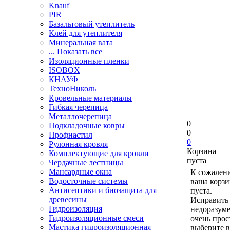
Knauf
PIR
Базальтовый утеплитель
Клей для утеплителя
Минеральная вата
... Показать все
Изоляционные пленки
ISOBOX
КНАУФ
ТехноНиколь
Кровельные материалы
Гибкая черепица
Металлочерепица
0
Подкладочные ковры
0
Профнастил
0
Рулонная кровля
Корзина
Комплектующие для кровли
пуста
Чердачные лестницы
Мансардные окна
К сожален
Водосточные системы
ваша корзи
Антисептики и биозащита для
пуста.
древесины
Исправить 
Гидроизоляция
недоразум
Гидроизоляционные смеси
очень прос
Мастика гидроизоляционная
выберите в