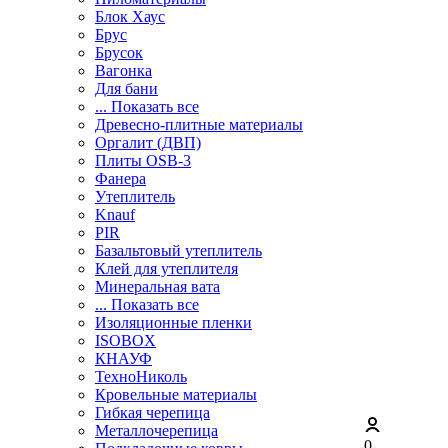
Блок Хаус
Брус
Брусок
Вагонка
Для бани
... Показать все
Древесно-плитные материалы
Оргалит (ДВП)
Плиты OSB-3
Фанера
Утеплитель
Knauf
PIR
Базальтовый утеплитель
Клей для утеплителя
Минеральная вата
... Показать все
Изоляционные пленки
ISOBOX
КНАУФ
ТехноНиколь
Кровельные материалы
Гибкая черепица
Металлочерепица
0