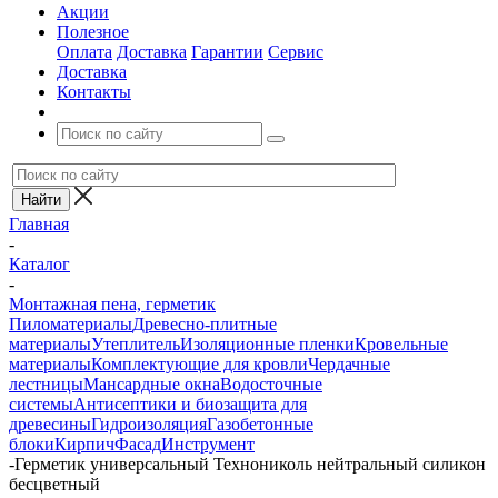
Акции
Полезное
Оплата
Доставка
Гарантии
Сервис
Доставка
Контакты
Главная
-
Каталог
-
Монтажная пена, герметик
Пиломатериалы
Древесно-плитные
материалы
Утеплитель
Изоляционные пленки
Кровельные
материалы
Комплектующие для кровли
Чердачные
лестницы
Мансардные окна
Водосточные
системы
Антисептики и биозащита для
древесины
Гидроизоляция
Газобетонные
блоки
Кирпич
Фасад
Инструмент
-
Герметик универсальный Технониколь нейтральный силикон
бесцветный