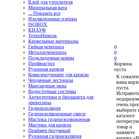
Клей для утеплителя
Минеральная вата
... Показать все
Изоляционные пленки
ISOBOX
КНАУФ
ТехноНиколь
Кровельные материалы
Гибкая черепица
0
Металлочерепица
0
Подкладочные ковры
0
Профнастил
Корзина
Рулонная кровля
пуста
Комплектующие для кровли
К сожален
Чердачные лестницы
ваша корз
Мансардные окна
пуста.
Водосточные системы
Исправить
Антисептики и биозащита для
недоразум
древесины
очень прос
Гидроизоляция
выберите 
Гидроизоляционные смеси
каталоге
Мастика гидроизоляционная
интересу
Мастика для кровли
товар и
Праймер битумный
нажмите
Рулонная гидроизоляция
кнопку «В