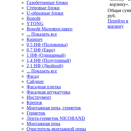
Газобетонные блоки
корзину».
Стеновые блоки
Общая сумм
U-образные блоки
руб.
Bonolit
Перейти в
YTONG
корзину
Bonolit Малоярославец
... Показать все
Кирпич
0,5 НФ (Половинка)
0,7 НФ (Евро)
1 НФ (Одинарный)
1,4 НФ (Полуторный)
2,1 НФ (Двойной)
... Показать все
Фасад
Сайдинг
Фасадная плитка
Фасадная штукатурка
Инструмент
Крепеж
Монтажная пена, герметик
Герметик
Лента-герметик NICOBAND
Монтажная пена
Очиститель монтажной пены