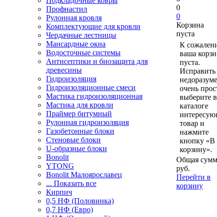
Подкладочные ковры
0
Профнастил
0
Рулонная кровля
Корзина
Комплектующие для кровли
пуста
Чердачные лестницы
Мансардные окна
К сожален
Водосточные системы
ваша корзи
Антисептики и биозащита для
пуста.
древесины
Исправить 
Гидроизоляция
недоразум
Гидроизоляционные смеси
очень прос
Мастика гидроизоляционная
выберите в
Мастика для кровли
каталоге
Праймер битумный
интересу
Рулонная гидроизоляция
товар и
Газобетонные блоки
нажмите
Стеновые блоки
кнопку «В
U-образные блоки
корзину».
Bonolit
Общая сумм
YTONG
руб.
Bonolit Малоярославец
Перейти в
... Показать все
корзину
Кирпич
0,5 НФ (Половинка)
0,7 НФ (Евро)