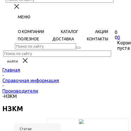
МЕНЮ
О КОМПАНИИ
КАТАЛОГ
АКЦИИ
0
0
0
ПОЛЕЗНОЕ
ДОСТАВКА
КОНТАКТЫ
Корзи
пуста
Главная
-
Справочная информация
-
Производители
-
НЗКМ
НЗКМ
Статьи