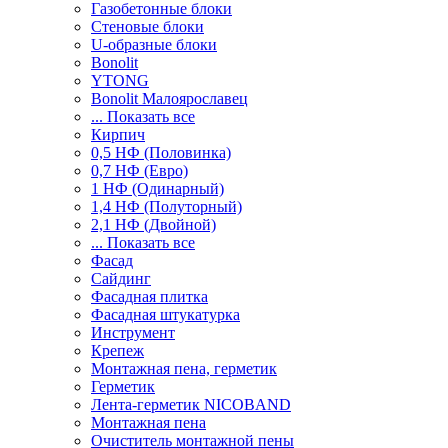
Газобетонные блоки
Стеновые блоки
U-образные блоки
Bonolit
YTONG
Bonolit Малоярославец
... Показать все
Кирпич
0,5 НФ (Половинка)
0,7 НФ (Евро)
1 НФ (Одинарный)
1,4 НФ (Полуторный)
2,1 НФ (Двойной)
... Показать все
Фасад
Сайдинг
Фасадная плитка
Фасадная штукатурка
Инструмент
Крепеж
Монтажная пена, герметик
Герметик
Лента-герметик NICOBAND
Монтажная пена
Очиститель монтажной пены