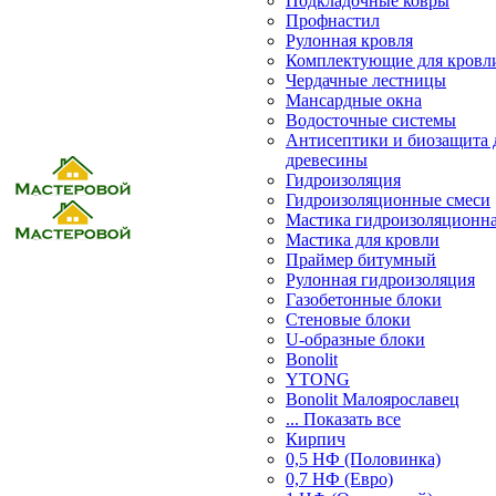
Подкладочные ковры
Профнастил
Рулонная кровля
Комплектующие для кровл
Чердачные лестницы
Мансардные окна
Водосточные системы
Антисептики и биозащита 
древесины
Гидроизоляция
Гидроизоляционные смеси
Мастика гидроизоляционн
Мастика для кровли
Праймер битумный
Рулонная гидроизоляция
Газобетонные блоки
Стеновые блоки
U-образные блоки
Bonolit
YTONG
Bonolit Малоярославец
... Показать все
Кирпич
0,5 НФ (Половинка)
0,7 НФ (Евро)