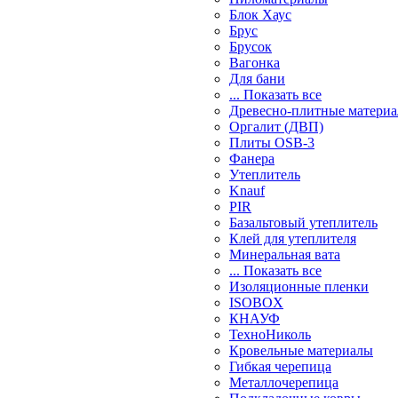
Блок Хаус
Брус
Брусок
Вагонка
Для бани
... Показать все
Древесно-плитные матери
Оргалит (ДВП)
Плиты OSB-3
Фанера
Утеплитель
Knauf
PIR
Базальтовый утеплитель
Клей для утеплителя
Минеральная вата
... Показать все
Изоляционные пленки
ISOBOX
КНАУФ
ТехноНиколь
Кровельные материалы
Гибкая черепица
Металлочерепица