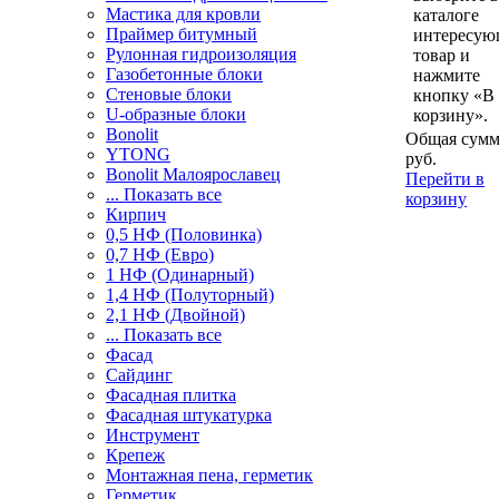
Мастика для кровли
каталоге
Праймер битумный
интересу
Рулонная гидроизоляция
товар и
Газобетонные блоки
нажмите
Стеновые блоки
кнопку «В
U-образные блоки
корзину».
Bonolit
Общая сумм
YTONG
руб.
Bonolit Малоярославец
Перейти в
... Показать все
корзину
Кирпич
0,5 НФ (Половинка)
0,7 НФ (Евро)
1 НФ (Одинарный)
1,4 НФ (Полуторный)
2,1 НФ (Двойной)
... Показать все
Фасад
Сайдинг
Фасадная плитка
Фасадная штукатурка
Инструмент
Крепеж
Монтажная пена, герметик
Герметик