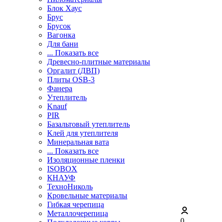
Блок Хаус
Брус
Брусок
Вагонка
Для бани
... Показать все
Древесно-плитные материалы
Оргалит (ДВП)
Плиты OSB-3
Фанера
Утеплитель
Knauf
PIR
Базальтовый утеплитель
Клей для утеплителя
Минеральная вата
... Показать все
Изоляционные пленки
ISOBOX
КНАУФ
ТехноНиколь
Кровельные материалы
Гибкая черепица
Металлочерепица
0