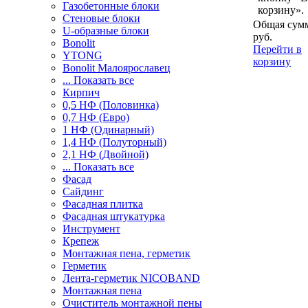
Газобетонные блоки
корзину».
Стеновые блоки
Общая сумм
U-образные блоки
руб.
Bonolit
Перейти в
YTONG
корзину
Bonolit Малоярославец
... Показать все
Кирпич
0,5 НФ (Половинка)
0,7 НФ (Евро)
1 НФ (Одинарный)
1,4 НФ (Полуторный)
2,1 НФ (Двойной)
... Показать все
Фасад
Сайдинг
Фасадная плитка
Фасадная штукатурка
Инструмент
Крепеж
Монтажная пена, герметик
Герметик
Лента-герметик NICOBAND
Монтажная пена
Очиститель монтажной пены