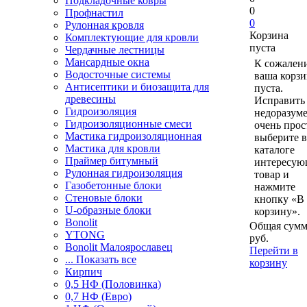
Подкладочные ковры
0
Профнастил
0
Рулонная кровля
Корзина
Комплектующие для кровли
пуста
Чердачные лестницы
Мансардные окна
К сожален
Водосточные системы
ваша корзи
Антисептики и биозащита для
пуста.
древесины
Исправить 
Гидроизоляция
недоразум
Гидроизоляционные смеси
очень прос
Мастика гидроизоляционная
выберите в
Мастика для кровли
каталоге
Праймер битумный
интересу
Рулонная гидроизоляция
товар и
Газобетонные блоки
нажмите
Стеновые блоки
кнопку «В
U-образные блоки
корзину».
Bonolit
Общая сумм
YTONG
руб.
Bonolit Малоярославец
Перейти в
... Показать все
корзину
Кирпич
0,5 НФ (Половинка)
0,7 НФ (Евро)