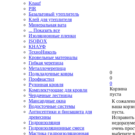
Knauf
PIR
Базальтовый утеплитель
Клей для утеплителя
Минеральная вата
... Показать все
Изоляционные пленки
ISOBOX
КНАУФ
ТехноНиколь
Кровельные материалы
Гибкая черепица
Металлочерепица
0
Подкладочные ковры
0
Профнастил
0
Рулонная кровля
Корзина
Комплектующие для кровли
пуста
Чердачные лестницы
Мансардные окна
К сожален
Водосточные системы
ваша корзи
Антисептики и биозащита для
пуста.
древесины
Исправить 
Гидроизоляция
недоразум
Гидроизоляционные смеси
очень прос
Мастика гидроизоляционная
выберите в