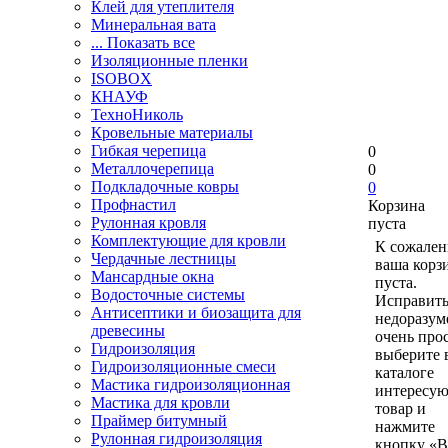
Клей для утеплителя
Минеральная вата
... Показать все
Изоляционные пленки
ISOBOX
КНАУФ
ТехноНиколь
Кровельные материалы
Гибкая черепица
0
Металлочерепица
0
Подкладочные ковры
0
Профнастил
Корзина
Рулонная кровля
пуста
Комплектующие для кровли
К сожален
Чердачные лестницы
ваша корз
Мансардные окна
пуста.
Водосточные системы
Исправить
Антисептики и биозащита для
недоразум
древесины
очень прос
Гидроизоляция
выберите 
Гидроизоляционные смеси
каталоге
Мастика гидроизоляционная
интересу
Мастика для кровли
товар и
Праймер битумный
нажмите
Рулонная гидроизоляция
кнопку «В