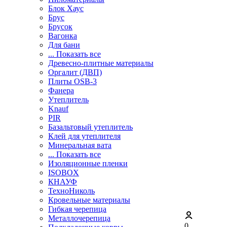
Блок Хаус
Брус
Брусок
Вагонка
Для бани
... Показать все
Древесно-плитные материалы
Оргалит (ДВП)
Плиты OSB-3
Фанера
Утеплитель
Knauf
PIR
Базальтовый утеплитель
Клей для утеплителя
Минеральная вата
... Показать все
Изоляционные пленки
ISOBOX
КНАУФ
ТехноНиколь
Кровельные материалы
Гибкая черепица
Металлочерепица
0