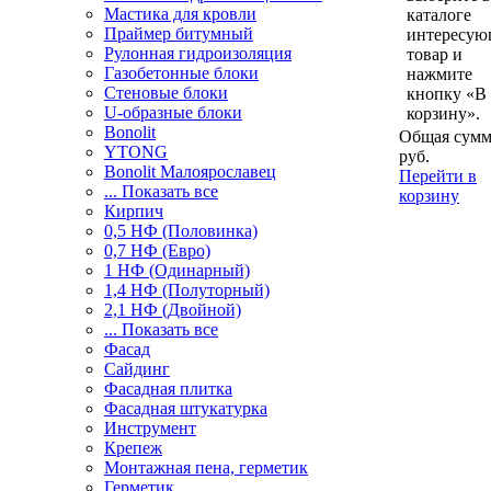
Мастика для кровли
каталоге
Праймер битумный
интересу
Рулонная гидроизоляция
товар и
Газобетонные блоки
нажмите
Стеновые блоки
кнопку «В
U-образные блоки
корзину».
Bonolit
Общая сумм
YTONG
руб.
Bonolit Малоярославец
Перейти в
... Показать все
корзину
Кирпич
0,5 НФ (Половинка)
0,7 НФ (Евро)
1 НФ (Одинарный)
1,4 НФ (Полуторный)
2,1 НФ (Двойной)
... Показать все
Фасад
Сайдинг
Фасадная плитка
Фасадная штукатурка
Инструмент
Крепеж
Монтажная пена, герметик
Герметик