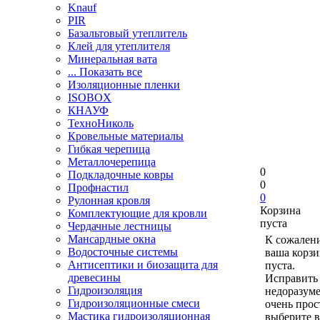
Knauf
PIR
Базальтовый утеплитель
Клей для утеплителя
Минеральная вата
... Показать все
Изоляционные пленки
ISOBOX
КНАУФ
ТехноНиколь
Кровельные материалы
Гибкая черепица
Металлочерепица
0
Подкладочные ковры
0
Профнастил
0
Рулонная кровля
Корзина
Комплектующие для кровли
пуста
Чердачные лестницы
Мансардные окна
К сожален
Водосточные системы
ваша корзи
Антисептики и биозащита для
пуста.
древесины
Исправить 
Гидроизоляция
недоразум
Гидроизоляционные смеси
очень прос
Мастика гидроизоляционная
выберите в