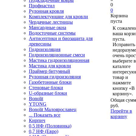
Подкладочные ковры
0
Профнастил
0
Рулонная кровля
Корзина
Комплектующие для кровли
пуста
Чердачные лестницы
Мансардные окна
К сожален
Водосточные системы
ваша корзи
Антисептики и биозащита для
пуста.
древесины
Исправить 
Гидроизоляция
недоразум
Гидроизоляционные смеси
очень прос
Мастика гидроизоляционная
выберите в
Мастика для кровли
каталоге
Праймер битумный
интересу
Рулонная гидроизоляция
товар и
Газобетонные блоки
нажмите
Стеновые блоки
кнопку «В
U-образные блоки
корзину».
Bonolit
Общая сумм
YTONG
руб.
Bonolit Малоярославец
Перейти в
... Показать все
корзину
Кирпич
0,5 НФ (Половинка)
0,7 НФ (Евро)