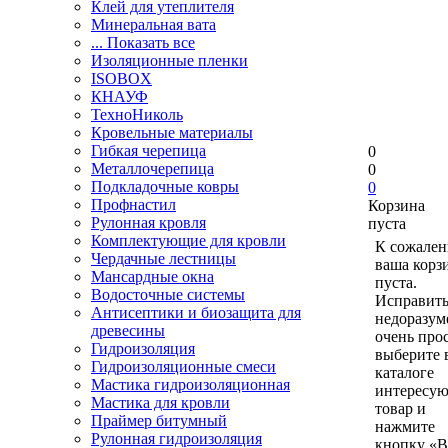
Клей для утеплителя
Минеральная вата
... Показать все
Изоляционные пленки
ISOBOX
КНАУФ
ТехноНиколь
Кровельные материалы
Гибкая черепица
0
Металлочерепица
0
Подкладочные ковры
0
Профнастил
Корзина
Рулонная кровля
пуста
Комплектующие для кровли
К сожален
Чердачные лестницы
ваша корз
Мансардные окна
пуста.
Водосточные системы
Исправить
Антисептики и биозащита для
недоразум
древесины
очень прос
Гидроизоляция
выберите 
Гидроизоляционные смеси
каталоге
Мастика гидроизоляционная
интересу
Мастика для кровли
товар и
Праймер битумный
нажмите
Рулонная гидроизоляция
кнопку «В