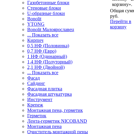
Газобетонные блоки
корзину».
Стеновые блоки
Общая сумм
U-образные блоки
руб.
Bonolit
Перейти в
YTONG
корзину
Bonolit Малоярославец
... Показать все
Кирпич
0,5 НФ (Половинка)
0,7 НФ (Евро)
1 НФ (Одинарный)
1,4 НФ (Полуторный)
2,1 НФ (Двойной)
... Показать все
Фасад
Сайдинг
Фасадная плитка
Фасадная штукатурка
Инструмент
Крепеж
Монтажная пена, герметик
Герметик
Лента-герметик NICOBAND
Монтажная пена
Очиститель монтажной пены