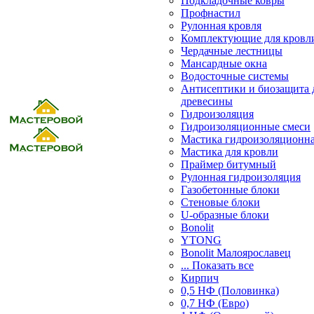
Подкладочные ковры
Профнастил
Рулонная кровля
Комплектующие для кровл
Чердачные лестницы
Мансардные окна
Водосточные системы
Антисептики и биозащита 
древесины
Гидроизоляция
Гидроизоляционные смеси
Мастика гидроизоляционн
Мастика для кровли
Праймер битумный
Рулонная гидроизоляция
Газобетонные блоки
Стеновые блоки
U-образные блоки
Bonolit
YTONG
Bonolit Малоярославец
... Показать все
Кирпич
0,5 НФ (Половинка)
0,7 НФ (Евро)