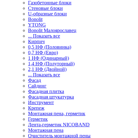
Газобетонные блоки
Стеновые блоки
U-образные блоки
Bonolit
YTONG
Bonolit Малоярославец
... Показать все
Кирпич
0,5 НФ (Половинка)
0,7 НФ (Евро)
1 НФ (Одинарный)
1,4 НФ (Полуторный)
2,1 НФ (Двойной)
... Показать все
Фасад
Сайдинг
Фасадная плитка
Фасадная штукатурка
Инструмент
Крепеж
Монтажная пена, герметик
Герметик
Лента-герметик NICOBAND
Монтажная пена
Очиститель монтажной пены