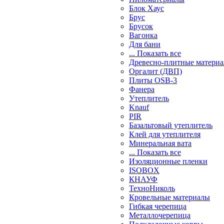
Блок Хаус
Брус
Брусок
Вагонка
Для бани
... Показать все
Древесно-плитные матери
Оргалит (ДВП)
Плиты OSB-3
Фанера
Утеплитель
Knauf
PIR
Базальтовый утеплитель
Клей для утеплителя
Минеральная вата
... Показать все
Изоляционные пленки
ISOBOX
КНАУФ
ТехноНиколь
Кровельные материалы
Гибкая черепица
Металлочерепица