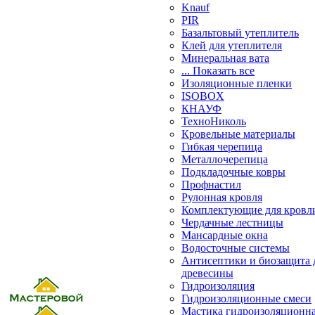
Knauf
PIR
Базальтовый утеплитель
Клей для утеплителя
Минеральная вата
... Показать все
Изоляционные пленки
ISOBOX
КНАУФ
ТехноНиколь
Кровельные материалы
Гибкая черепица
Металлочерепица
Подкладочные ковры
Профнастил
Рулонная кровля
Комплектующие для кровл
Чердачные лестницы
Мансардные окна
Водосточные системы
Антисептики и биозащита 
древесины
Гидроизоляция
Гидроизоляционные смеси
Мастика гидроизоляционн