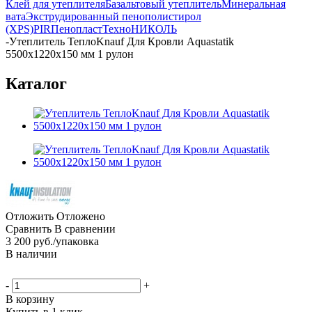
Клей для утеплителя
Базальтовый утеплитель
Минеральная
вата
Экструдированный пенополистирол
(XPS)
PIR
Пенопласт
ТехноНИКОЛЬ
-
Утеплитель ТеплоKnauf Для Кровли Aquastatik
5500x1220x150 мм 1 рулон
Каталог
Отложить
Отложено
Сравнить
В сравнении
3 200
руб.
/упаковка
В наличии
-
+
В корзину
Купить в 1 клик