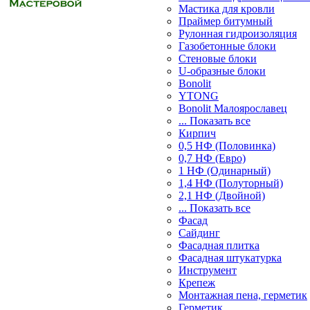
Мастика для кровли
Праймер битумный
Рулонная гидроизоляция
Газобетонные блоки
Стеновые блоки
U-образные блоки
Bonolit
YTONG
Bonolit Малоярославец
... Показать все
Кирпич
0,5 НФ (Половинка)
0,7 НФ (Евро)
1 НФ (Одинарный)
1,4 НФ (Полуторный)
2,1 НФ (Двойной)
... Показать все
Фасад
Сайдинг
Фасадная плитка
Фасадная штукатурка
Инструмент
Крепеж
Монтажная пена, герметик
Герметик