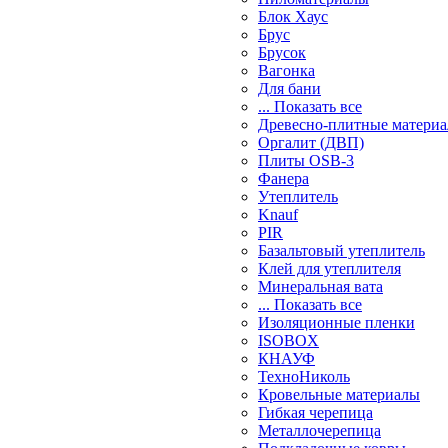
Блок Хаус
Брус
Брусок
Вагонка
Для бани
... Показать все
Древесно-плитные матери
Оргалит (ДВП)
Плиты OSB-3
Фанера
Утеплитель
Knauf
PIR
Базальтовый утеплитель
Клей для утеплителя
Минеральная вата
... Показать все
Изоляционные пленки
ISOBOX
КНАУФ
ТехноНиколь
Кровельные материалы
Гибкая черепица
Металлочерепица