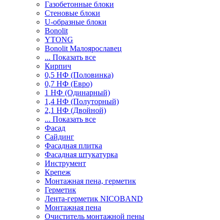
Газобетонные блоки
Стеновые блоки
U-образные блоки
Bonolit
YTONG
Bonolit Малоярославец
... Показать все
Кирпич
0,5 НФ (Половинка)
0,7 НФ (Евро)
1 НФ (Одинарный)
1,4 НФ (Полуторный)
2,1 НФ (Двойной)
... Показать все
Фасад
Сайдинг
Фасадная плитка
Фасадная штукатурка
Инструмент
Крепеж
Монтажная пена, герметик
Герметик
Лента-герметик NICOBAND
Монтажная пена
Очиститель монтажной пены