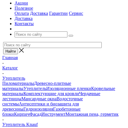
Акции
Полезное
Оплата
Доставка
Гарантии
Сервис
Доставка
Контакты
Главная
-
Каталог
-
Утеплитель
Пиломатериалы
Древесно-плитные
материалы
Утеплитель
Изоляционные пленки
Кровельные
материалы
Комплектующие для кровли
Чердачные
лестницы
Мансардные окна
Водосточные
системы
Антисептики и биозащита для
древесины
Гидроизоляция
Газобетонные
блоки
Кирпич
Фасад
Инструмент
Монтажная пена, герметик
-
Утеплитель Knauf