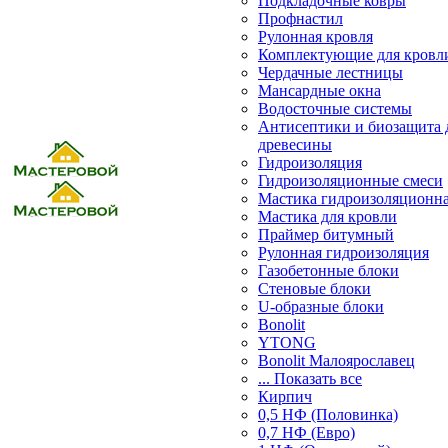
Подкладочные ковры
Профнастил
Рулонная кровля
Комплектующие для кровл
Чердачные лестницы
Мансардные окна
Водосточные системы
Антисептики и биозащита 
древесины
Гидроизоляция
Гидроизоляционные смеси
Мастика гидроизоляционн
Мастика для кровли
Праймер битумный
Рулонная гидроизоляция
Газобетонные блоки
Стеновые блоки
U-образные блоки
Bonolit
YTONG
Bonolit Малоярославец
... Показать все
Кирпич
0,5 НФ (Половинка)
0,7 НФ (Евро)