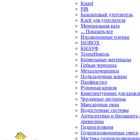
Knauf
PIR
Базальтовый утеплитель
Клей для утеплителя
Минеральная вата
... Показать все
Изоляционные пленки
ISOBOX
КНАУФ
ТехноНиколь
Кровельные материалы
Гибкая черепица
Металлочерепица
Подкладочные ковры
Профнастил
Рулонная кровля
Комплектующие для кровл
Чердачные лестницы
Мансардные окна
Водосточные системы
Антисептики и биозащита 
древесины
Гидроизоляция
Гидроизоляционные смеси
Мастика гидроизоляционн