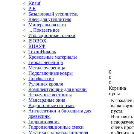
Knauf
PIR
Базальтовый утеплитель
Клей для утеплителя
Минеральная вата
... Показать все
Изоляционные пленки
ISOBOX
КНАУФ
ТехноНиколь
Кровельные материалы
Гибкая черепица
Металлочерепица
0
Подкладочные ковры
0
Профнастил
0
Рулонная кровля
Корзина
Комплектующие для кровли
пуста
Чердачные лестницы
Мансардные окна
К сожален
Водосточные системы
ваша корзи
Антисептики и биозащита для
пуста.
древесины
Исправить 
Гидроизоляция
недоразум
Гидроизоляционные смеси
очень прос
Мастика гидроизоляционная
выберите в