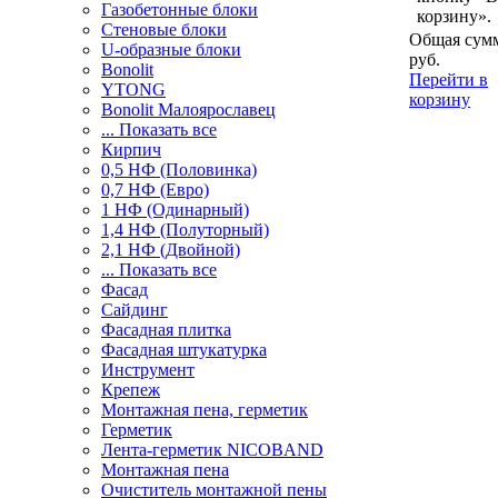
Газобетонные блоки
корзину».
Стеновые блоки
Общая сумм
U-образные блоки
руб.
Bonolit
Перейти в
YTONG
корзину
Bonolit Малоярославец
... Показать все
Кирпич
0,5 НФ (Половинка)
0,7 НФ (Евро)
1 НФ (Одинарный)
1,4 НФ (Полуторный)
2,1 НФ (Двойной)
... Показать все
Фасад
Сайдинг
Фасадная плитка
Фасадная штукатурка
Инструмент
Крепеж
Монтажная пена, герметик
Герметик
Лента-герметик NICOBAND
Монтажная пена
Очиститель монтажной пены