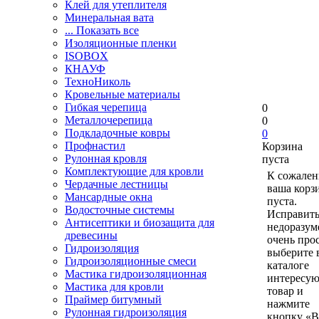
Клей для утеплителя
Минеральная вата
... Показать все
Изоляционные пленки
ISOBOX
КНАУФ
ТехноНиколь
Кровельные материалы
Гибкая черепица
0
Металлочерепица
0
Подкладочные ковры
0
Профнастил
Корзина
Рулонная кровля
пуста
Комплектующие для кровли
К сожален
Чердачные лестницы
ваша корз
Мансардные окна
пуста.
Водосточные системы
Исправить
Антисептики и биозащита для
недоразум
древесины
очень прос
Гидроизоляция
выберите 
Гидроизоляционные смеси
каталоге
Мастика гидроизоляционная
интересу
Мастика для кровли
товар и
Праймер битумный
нажмите
Рулонная гидроизоляция
кнопку «В