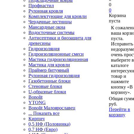
Подкладочные ковры
0
Профнастил
0
Рулонная кровля
Корзина
Комплектующие для кровли
пуста
Чердачные лестницы
Мансардные окна
К сожален
Водосточные системы
ваша корзи
Антисептики и биозащита для
пуста.
древесины
Исправить 
Гидроизоляция
недоразум
Гидроизоляционные смеси
очень прос
Мастика гидроизоляционная
выберите в
Мастика для кровли
каталоге
Праймер битумный
интересу
Рулонная гидроизоляция
товар и
Газобетонные блоки
нажмите
Стеновые блоки
кнопку «В
U-образные блоки
корзину».
Bonolit
Общая сумм
YTONG
руб.
Bonolit Малоярославец
Перейти в
... Показать все
корзину
Кирпич
0,5 НФ (Половинка)
0,7 НФ (Евро)