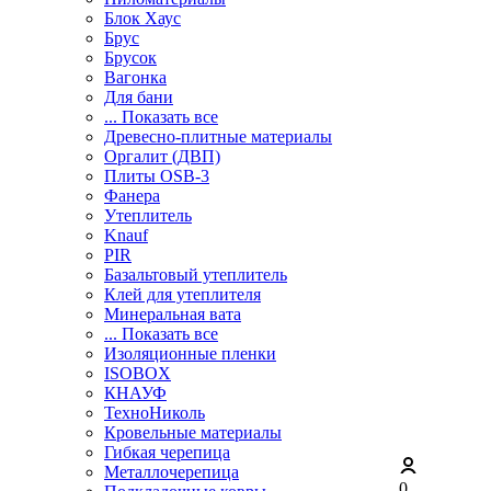
Блок Хаус
Брус
Брусок
Вагонка
Для бани
... Показать все
Древесно-плитные материалы
Оргалит (ДВП)
Плиты OSB-3
Фанера
Утеплитель
Knauf
PIR
Базальтовый утеплитель
Клей для утеплителя
Минеральная вата
... Показать все
Изоляционные пленки
ISOBOX
КНАУФ
ТехноНиколь
Кровельные материалы
Гибкая черепица
Металлочерепица
0