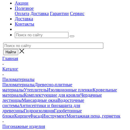
Акции
Полезное
Оплата
Доставка
Гарантии
Сервис
Доставка
Контакты
Главная
-
Каталог
-
Пиломатериалы
Пиломатериалы
Древесно-плитные
материалы
Утеплитель
Изоляционные пленки
Кровельные
материалы
Комплектующие для кровли
Чердачные
лестницы
Мансардные окна
Водосточные
системы
Антисептики и биозащита для
древесины
Гидроизоляция
Газобетонные
блоки
Кирпич
Фасад
Инструмент
Монтажная пена, герметик
-
Погонажные изделия