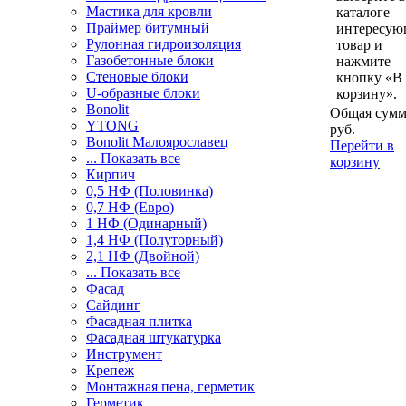
Мастика для кровли
каталоге
Праймер битумный
интересу
Рулонная гидроизоляция
товар и
Газобетонные блоки
нажмите
Стеновые блоки
кнопку «В
U-образные блоки
корзину».
Bonolit
Общая сумм
YTONG
руб.
Bonolit Малоярославец
Перейти в
... Показать все
корзину
Кирпич
0,5 НФ (Половинка)
0,7 НФ (Евро)
1 НФ (Одинарный)
1,4 НФ (Полуторный)
2,1 НФ (Двойной)
... Показать все
Фасад
Сайдинг
Фасадная плитка
Фасадная штукатурка
Инструмент
Крепеж
Монтажная пена, герметик
Герметик