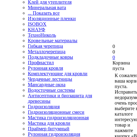
Клей для утеплителя
Минеральная вата
... Показать все
Изоляционные пленки
ISOBOX
КНАУФ
ТехноНиколь
Кровельные материалы
Гибкая черепица
0
Металлочерепица
0
Подкладочные ковры
0
Профнастил
Корзина
Рулонная кровля
пуста
Комплектующие для кровли
К сожален
Чердачные лестницы
ваша корз
Мансардные окна
пуста.
Водосточные системы
Исправить
Антисептики и биозащита для
недоразум
древесины
очень прос
Гидроизоляция
выберите 
Гидроизоляционные смеси
каталоге
Мастика гидроизоляционная
интересу
Мастика для кровли
товар и
Праймер битумный
нажмите
Рулонная гидроизоляция
кнопку «В