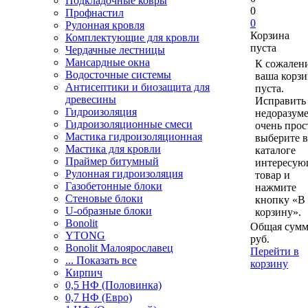
Подкладочные ковры
0
Профнастил
0
Рулонная кровля
Корзина
Комплектующие для кровли
пуста
Чердачные лестницы
Мансардные окна
К сожален
Водосточные системы
ваша корзи
Антисептики и биозащита для
пуста.
древесины
Исправить 
Гидроизоляция
недоразум
Гидроизоляционные смеси
очень прос
Мастика гидроизоляционная
выберите в
Мастика для кровли
каталоге
Праймер битумный
интересу
Рулонная гидроизоляция
товар и
Газобетонные блоки
нажмите
Стеновые блоки
кнопку «В
U-образные блоки
корзину».
Bonolit
Общая сумм
YTONG
руб.
Bonolit Малоярославец
Перейти в
... Показать все
корзину
Кирпич
0,5 НФ (Половинка)
0,7 НФ (Евро)