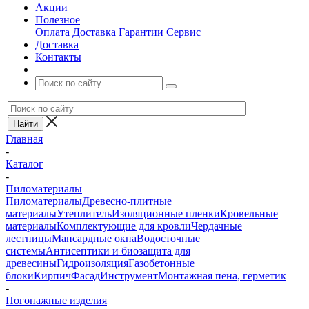
Акции
Полезное
Оплата
Доставка
Гарантии
Сервис
Доставка
Контакты
Главная
-
Каталог
-
Пиломатериалы
Пиломатериалы
Древесно-плитные
материалы
Утеплитель
Изоляционные пленки
Кровельные
материалы
Комплектующие для кровли
Чердачные
лестницы
Мансардные окна
Водосточные
системы
Антисептики и биозащита для
древесины
Гидроизоляция
Газобетонные
блоки
Кирпич
Фасад
Инструмент
Монтажная пена, герметик
-
Погонажные изделия