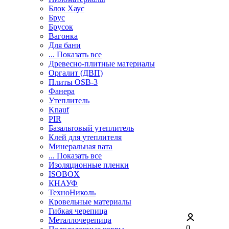
Блок Хаус
Брус
Брусок
Вагонка
Для бани
... Показать все
Древесно-плитные материалы
Оргалит (ДВП)
Плиты OSB-3
Фанера
Утеплитель
Knauf
PIR
Базальтовый утеплитель
Клей для утеплителя
Минеральная вата
... Показать все
Изоляционные пленки
ISOBOX
КНАУФ
ТехноНиколь
Кровельные материалы
Гибкая черепица
Металлочерепица
0