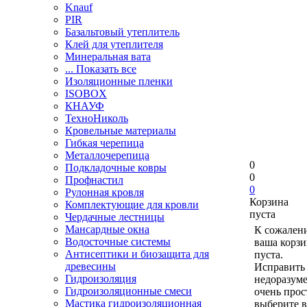
Knauf
PIR
Базальтовый утеплитель
Клей для утеплителя
Минеральная вата
... Показать все
Изоляционные пленки
ISOBOX
КНАУФ
ТехноНиколь
Кровельные материалы
Гибкая черепица
Металлочерепица
0
Подкладочные ковры
0
Профнастил
0
Рулонная кровля
Корзина
Комплектующие для кровли
пуста
Чердачные лестницы
Мансардные окна
К сожален
Водосточные системы
ваша корзи
Антисептики и биозащита для
пуста.
древесины
Исправить 
Гидроизоляция
недоразум
Гидроизоляционные смеси
очень прос
Мастика гидроизоляционная
выберите в