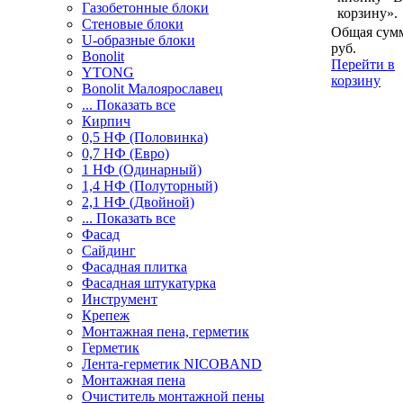
Газобетонные блоки
корзину».
Стеновые блоки
Общая сумм
U-образные блоки
руб.
Bonolit
Перейти в
YTONG
корзину
Bonolit Малоярославец
... Показать все
Кирпич
0,5 НФ (Половинка)
0,7 НФ (Евро)
1 НФ (Одинарный)
1,4 НФ (Полуторный)
2,1 НФ (Двойной)
... Показать все
Фасад
Сайдинг
Фасадная плитка
Фасадная штукатурка
Инструмент
Крепеж
Монтажная пена, герметик
Герметик
Лента-герметик NICOBAND
Монтажная пена
Очиститель монтажной пены