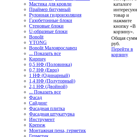
Мастика для кровли
каталоге
Праймер битумный
интересу
Рулонная гидроизоляция
товар и
Газобетонные блоки
нажмите
Стеновые блоки
кнопку «В
U-образные блоки
корзину».
Bonolit
Общая сумм
YTONG
руб.
Bonolit Малоярославец
Перейти в
... Показать все
корзину
Кирпич
0,5 НФ (Половинка)
0,7 НФ (Евро)
1 НФ (Одинарный)
1,4 НФ (Полуторный)
2,1 НФ (Двойной)
... Показать все
Фасад
Сайдинг
Фасадная плитка
Фасадная штукатурка
Инструмент
Крепеж
Монтажная пена, герметик
Герметик