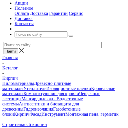
Акции
Полезное
Оплата
Доставка
Гарантии
Сервис
Доставка
Контакты
Главная
-
Каталог
-
Кирпич
Пиломатериалы
Древесно-плитные
материалы
Утеплитель
Изоляционные пленки
Кровельные
материалы
Комплектующие для кровли
Чердачные
лестницы
Мансардные окна
Водосточные
системы
Антисептики и биозащита для
древесины
Гидроизоляция
Газобетонные
блоки
Кирпич
Фасад
Инструмент
Монтажная пена, герметик
-
Строительный кирпич