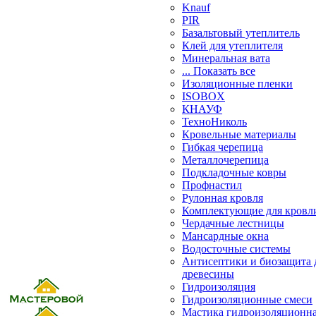
Knauf
PIR
Базальтовый утеплитель
Клей для утеплителя
Минеральная вата
... Показать все
Изоляционные пленки
ISOBOX
КНАУФ
ТехноНиколь
Кровельные материалы
Гибкая черепица
Металлочерепица
Подкладочные ковры
Профнастил
Рулонная кровля
Комплектующие для кровл
Чердачные лестницы
Мансардные окна
Водосточные системы
Антисептики и биозащита 
древесины
Гидроизоляция
Гидроизоляционные смеси
Мастика гидроизоляционн