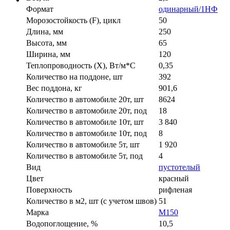
Формат
одинарный/1НФ
Морозостойкость (F), цикл
50
Длина, мм
250
Высота, мм
65
Ширина, мм
120
Теплопроводность (X), Вт/м*С
0,35
Количество на поддоне, шт
392
Вес поддона, кг
901,6
Количество в автомобиле 20т, шт
8624
Количество в автомобиле 20т, под
18
Количество в автомобиле 10т, шт
3 840
Количество в автомобиле 10т, под
8
Количество в автомобиле 5т, шт
1 920
Количество в автомобиле 5т, под
4
Вид
пустотелый
Цвет
красный
Поверхность
рифленая
Количество в м2, шт (с учетом швов)
51
Марка
М150
Водопоглощение, %
10,5