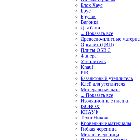
Блок Хаус
Брус
Брусок
Вагонка
Для бани
... Показать все
Древесно-плитные матери
Оргалит (ДВП)
Плиты OSB-3
Фанера
Утеплитель
Knauf
PIR
Базальтовый утеплитель
Клей для утеплителя
Минеральная вата
... Показать все
Изоляционные пленки
ISOBOX
КНАУФ
ТехноНиколь
Кровельные материалы
Гибкая черепица
Металлочерепица