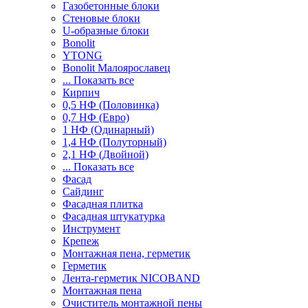
Газобетонные блоки
Стеновые блоки
U-образные блоки
Bonolit
YTONG
Bonolit Малоярославец
... Показать все
Кирпич
0,5 НФ (Половинка)
0,7 НФ (Евро)
1 НФ (Одинарный)
1,4 НФ (Полуторный)
2,1 НФ (Двойной)
... Показать все
Фасад
Сайдинг
Фасадная плитка
Фасадная штукатурка
Инструмент
Крепеж
Монтажная пена, герметик
Герметик
Лента-герметик NICOBAND
Монтажная пена
Очиститель монтажной пены