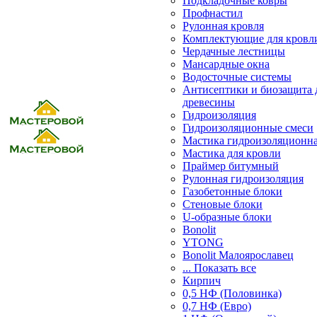
Подкладочные ковры
Профнастил
Рулонная кровля
Комплектующие для кровл
Чердачные лестницы
Мансардные окна
Водосточные системы
Антисептики и биозащита 
древесины
Гидроизоляция
Гидроизоляционные смеси
Мастика гидроизоляционн
Мастика для кровли
Праймер битумный
Рулонная гидроизоляция
Газобетонные блоки
Стеновые блоки
U-образные блоки
Bonolit
YTONG
Bonolit Малоярославец
... Показать все
Кирпич
0,5 НФ (Половинка)
0,7 НФ (Евро)