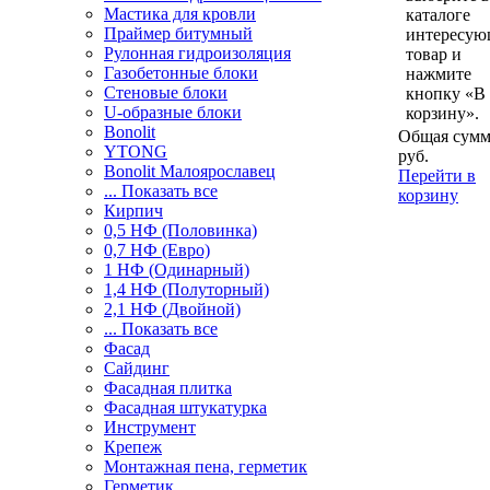
Мастика для кровли
каталоге
Праймер битумный
интересу
Рулонная гидроизоляция
товар и
Газобетонные блоки
нажмите
Стеновые блоки
кнопку «В
U-образные блоки
корзину».
Bonolit
Общая сумм
YTONG
руб.
Bonolit Малоярославец
Перейти в
... Показать все
корзину
Кирпич
0,5 НФ (Половинка)
0,7 НФ (Евро)
1 НФ (Одинарный)
1,4 НФ (Полуторный)
2,1 НФ (Двойной)
... Показать все
Фасад
Сайдинг
Фасадная плитка
Фасадная штукатурка
Инструмент
Крепеж
Монтажная пена, герметик
Герметик