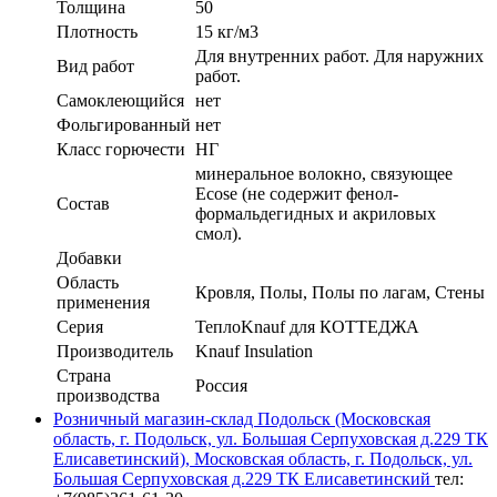
Толщина
50
Плотность
15 кг/м3
Для внутренних работ. Для наружних
Вид работ
работ.
Самоклеющийся
нет
Фольгированный
нет
Класс горючести
НГ
минеральное волокно, связующее
Ecose (не содержит фенол-
Состав
формальдегидных и акриловых
смол).
Добавки
Область
Кровля, Полы, Полы по лагам, Стены
применения
Серия
ТеплоKnauf для КОТТЕДЖА
Производитель
Knauf Insulation
Страна
Россия
производства
Розничный магазин-склад Подольск (Московская
область, г. Подольск, ул. Большая Серпуховская д.229 ТК
Елисаветинский), Московская область, г. Подольск, ул.
Большая Серпуховская д.229 ТК Елисаветинский
тел: