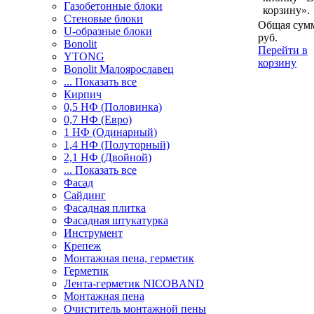
Газобетонные блоки
корзину».
Стеновые блоки
Общая сумм
U-образные блоки
руб.
Bonolit
Перейти в
YTONG
корзину
Bonolit Малоярославец
... Показать все
Кирпич
0,5 НФ (Половинка)
0,7 НФ (Евро)
1 НФ (Одинарный)
1,4 НФ (Полуторный)
2,1 НФ (Двойной)
... Показать все
Фасад
Сайдинг
Фасадная плитка
Фасадная штукатурка
Инструмент
Крепеж
Монтажная пена, герметик
Герметик
Лента-герметик NICOBAND
Монтажная пена
Очиститель монтажной пены