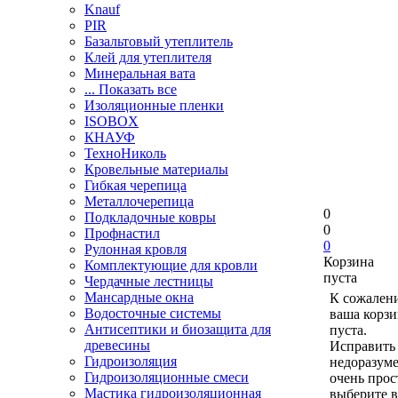
Knauf
PIR
Базальтовый утеплитель
Клей для утеплителя
Минеральная вата
... Показать все
Изоляционные пленки
ISOBOX
КНАУФ
ТехноНиколь
Кровельные материалы
Гибкая черепица
Металлочерепица
0
Подкладочные ковры
0
Профнастил
0
Рулонная кровля
Корзина
Комплектующие для кровли
пуста
Чердачные лестницы
Мансардные окна
К сожален
Водосточные системы
ваша корзи
Антисептики и биозащита для
пуста.
древесины
Исправить 
Гидроизоляция
недоразум
Гидроизоляционные смеси
очень прос
Мастика гидроизоляционная
выберите в