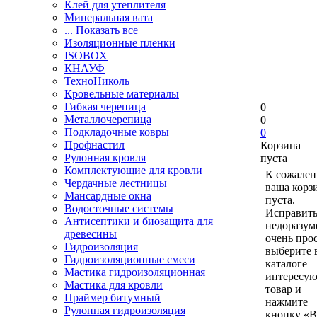
Клей для утеплителя
Минеральная вата
... Показать все
Изоляционные пленки
ISOBOX
КНАУФ
ТехноНиколь
Кровельные материалы
Гибкая черепица
0
Металлочерепица
0
Подкладочные ковры
0
Профнастил
Корзина
Рулонная кровля
пуста
Комплектующие для кровли
К сожален
Чердачные лестницы
ваша корз
Мансардные окна
пуста.
Водосточные системы
Исправить
Антисептики и биозащита для
недоразум
древесины
очень прос
Гидроизоляция
выберите 
Гидроизоляционные смеси
каталоге
Мастика гидроизоляционная
интересу
Мастика для кровли
товар и
Праймер битумный
нажмите
Рулонная гидроизоляция
кнопку «В