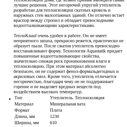
лучшие решения. Этот негорючий упругий утеплитель
разработан для теплоизоляции скатных кровель и
наружных стен малоэтажных зданий. Он отлично встает
враспор между стропил и обладает превосходными
водоотталкивающими характеристиками.
ТеплоKnauf очень удобен в работе. Он не имеет
неприятного запаха, прекрасно режется, практически не
образует пыли. После сжатия утеплитель превосходно
восстанавливают форму. Технология Aquastatik придает
повышенные водоотталкивающие свойства,
значительно снижая риск проникновения влаги в
теплоизоляцию. При этом материал абсолютно
безопасен, он не содержит фенол-формальдегидных и
акриловых смол. Кроме того, утеплитель отличается
негорючестью, благодаря чему он не поддерживает
горение и не выделяет вредных веществ под
воздействием высоких температур.
Тип
Утеплитель. Теплоизоляция
Материал
Минеральная вата
Формат
Плита
Длина, мм
1230
Ширина, мм
610