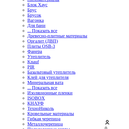
Блок Хаус
Брус
Брусок
Вагонка
Для бани
... Показать все
Древесно-плитные материалы
Оргалит (ДВП)
Плиты OSB-3
Фанера
Утеплитель
Knauf
PIR
Базальтовый утеплитель
Клей для утеплителя
Минеральная вата
... Показать все
Изоляционные пленки
ISOBOX
КНАУФ
ТехноНиколь
Кровельные материалы
Гибкая черепица
Металлочерепица
0