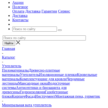
Акции
Полезное
Оплата
Доставка
Гарантии
Сервис
Доставка
Контакты
Главная
-
Каталог
-
Утеплитель
Пиломатериалы
Древесно-плитные
материалы
Утеплитель
Изоляционные пленки
Кровельные
материалы
Комплектующие для кровли
Чердачные
лестницы
Мансардные окна
Водосточные
системы
Антисептики и биозащита для
древесины
Гидроизоляция
Газобетонные
блоки
Кирпич
Фасад
Инструмент
Монтажная пена, герметик
-
Минеральная вата утеплитель