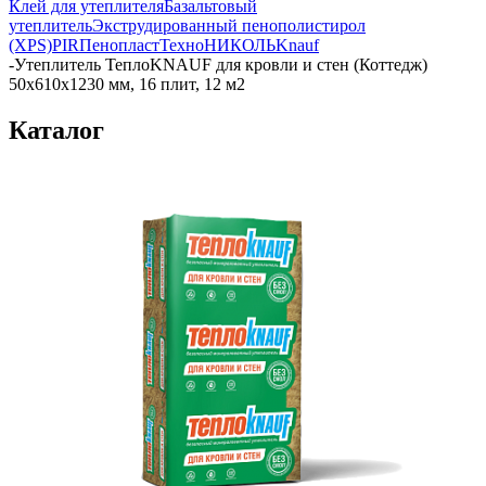
Клей для утеплителя
Базальтовый
утеплитель
Экструдированный пенополистирол
(XPS)
PIR
Пенопласт
ТехноНИКОЛЬ
Knauf
-
Утеплитель ТеплоKNAUF для кровли и стен (Коттедж)
50х610х1230 мм, 16 плит, 12 м2
Каталог