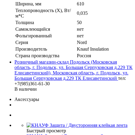
Ширина, мм
610
Теплопроводность (X), Вт/
0,035
м*С
Толщина
50
Самоклеющийся
нет
Фольгированный
нет
Серия
Nord
Производитель
Knauf Insulation
Страна производства
Россия
Розничный магазин-склад Подольск (Московская
область, г. Подольск, ул. Большая Серпуховская д.229 ТК
Елисаветинский), Московская область, г. Подольск, ул.
Большая Серпуховская д.229 ТК Елисаветинский
тел:
+7(985)361-61-30
В наличии
Аксессуары
Быстрый просмотр