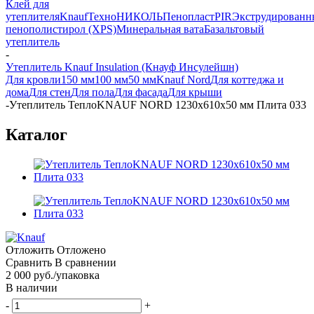
Клей для
утеплителя
Knauf
ТехноНИКОЛЬ
Пенопласт
PIR
Экструдирован
пенополистирол (XPS)
Минеральная вата
Базальтовый
утеплитель
-
Утеплитель Knauf Insulation (Кнауф Инсулейшн)
Для кровли
150 мм
100 мм
50 мм
Knauf Nord
Для коттеджа и
дома
Для стен
Для пола
Для фасада
Для крыши
-
Утеплитель ТеплоKNAUF NORD 1230x610x50 мм Плита 033
Каталог
Отложить
Отложено
Сравнить
В сравнении
2 000
руб.
/упаковка
В наличии
-
+