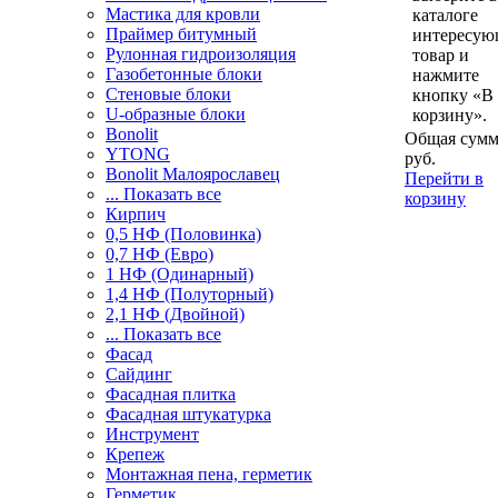
Мастика для кровли
каталоге
Праймер битумный
интересу
Рулонная гидроизоляция
товар и
Газобетонные блоки
нажмите
Стеновые блоки
кнопку «В
U-образные блоки
корзину».
Bonolit
Общая сумм
YTONG
руб.
Bonolit Малоярославец
Перейти в
... Показать все
корзину
Кирпич
0,5 НФ (Половинка)
0,7 НФ (Евро)
1 НФ (Одинарный)
1,4 НФ (Полуторный)
2,1 НФ (Двойной)
... Показать все
Фасад
Сайдинг
Фасадная плитка
Фасадная штукатурка
Инструмент
Крепеж
Монтажная пена, герметик
Герметик