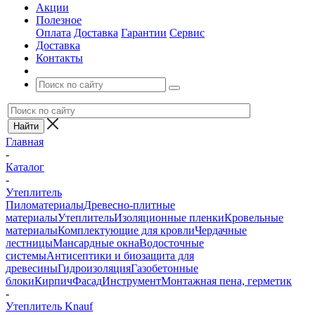
Акции
Полезное
Оплата
Доставка
Гарантии
Сервис
Доставка
Контакты
Главная
-
Каталог
-
Утеплитель
Пиломатериалы
Древесно-плитные
материалы
Утеплитель
Изоляционные пленки
Кровельные
материалы
Комплектующие для кровли
Чердачные
лестницы
Мансардные окна
Водосточные
системы
Антисептики и биозащита для
древесины
Гидроизоляция
Газобетонные
блоки
Кирпич
Фасад
Инструмент
Монтажная пена, герметик
-
Утеплитель Knauf