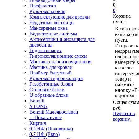
Подкладочные ковры
0
Профнастил
0
Рулонная кровля
Корзина
Комплектующие для кровли
пуста
Чердачные лестницы
Мансардные окна
К сожален
Водосточные системы
ваша корзи
Антисептики и биозащита для
пуста.
древесины
Исправить 
Гидроизоляция
недоразум
Гидроизоляционные смеси
очень прос
Мастика гидроизоляционная
выберите в
Мастика для кровли
каталоге
Праймер битумный
интересу
Рулонная гидроизоляция
товар и
Газобетонные блоки
нажмите
Стеновые блоки
кнопку «В
U-образные блоки
корзину».
Bonolit
Общая сумм
YTONG
руб.
Bonolit Малоярославец
Перейти в
... Показать все
корзину
Кирпич
0,5 НФ (Половинка)
0,7 НФ (Евро)