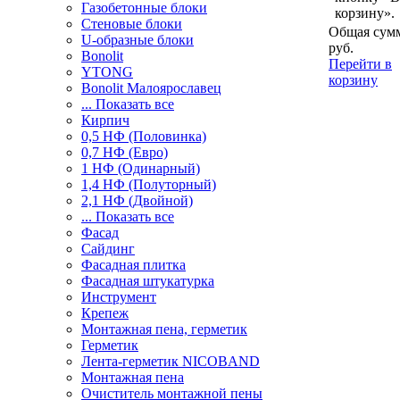
Газобетонные блоки
корзину».
Стеновые блоки
Общая сумм
U-образные блоки
руб.
Bonolit
Перейти в
YTONG
корзину
Bonolit Малоярославец
... Показать все
Кирпич
0,5 НФ (Половинка)
0,7 НФ (Евро)
1 НФ (Одинарный)
1,4 НФ (Полуторный)
2,1 НФ (Двойной)
... Показать все
Фасад
Сайдинг
Фасадная плитка
Фасадная штукатурка
Инструмент
Крепеж
Монтажная пена, герметик
Герметик
Лента-герметик NICOBAND
Монтажная пена
Очиститель монтажной пены