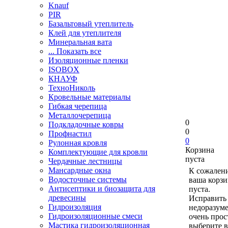
Knauf
PIR
Базальтовый утеплитель
Клей для утеплителя
Минеральная вата
... Показать все
Изоляционные пленки
ISOBOX
КНАУФ
ТехноНиколь
Кровельные материалы
Гибкая черепица
Металлочерепица
0
Подкладочные ковры
0
Профнастил
0
Рулонная кровля
Корзина
Комплектующие для кровли
пуста
Чердачные лестницы
Мансардные окна
К сожален
Водосточные системы
ваша корзи
Антисептики и биозащита для
пуста.
древесины
Исправить 
Гидроизоляция
недоразум
Гидроизоляционные смеси
очень прос
Мастика гидроизоляционная
выберите в