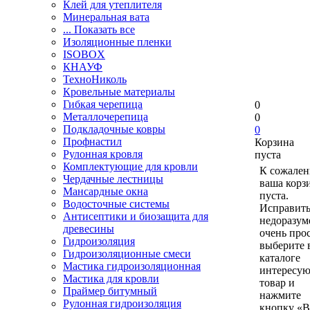
Клей для утеплителя
Минеральная вата
... Показать все
Изоляционные пленки
ISOBOX
КНАУФ
ТехноНиколь
Кровельные материалы
Гибкая черепица
0
Металлочерепица
0
Подкладочные ковры
0
Профнастил
Корзина
Рулонная кровля
пуста
Комплектующие для кровли
К сожален
Чердачные лестницы
ваша корз
Мансардные окна
пуста.
Водосточные системы
Исправить
Антисептики и биозащита для
недоразум
древесины
очень прос
Гидроизоляция
выберите 
Гидроизоляционные смеси
каталоге
Мастика гидроизоляционная
интересу
Мастика для кровли
товар и
Праймер битумный
нажмите
Рулонная гидроизоляция
кнопку «В