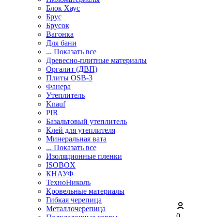
Блок Хаус
Брус
Брусок
Вагонка
Для бани
... Показать все
Древесно-плитные материалы
Оргалит (ДВП)
Плиты OSB-3
Фанера
Утеплитель
Knauf
PIR
Базальтовый утеплитель
Клей для утеплителя
Минеральная вата
... Показать все
Изоляционные пленки
ISOBOX
КНАУФ
ТехноНиколь
Кровельные материалы
Гибкая черепица
Металлочерепица
0