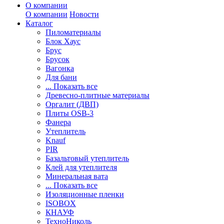
О компании
О компании
Новости
Каталог
Пиломатериалы
Блок Хаус
Брус
Брусок
Вагонка
Для бани
... Показать все
Древесно-плитные материалы
Оргалит (ДВП)
Плиты OSB-3
Фанера
Утеплитель
Knauf
PIR
Базальтовый утеплитель
Клей для утеплителя
Минеральная вата
... Показать все
Изоляционные пленки
ISOBOX
КНАУФ
ТехноНиколь