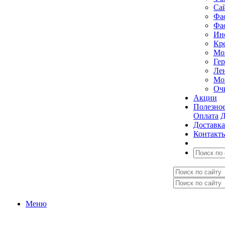
Са
Фа
Фа
Ин
Кр
Мо
Ге
Ле
Мо
Оч
Акции
Полезно
Оплата
Д
Доставка
Контакт
Меню