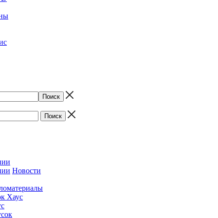
ены
ис
нии
нии
Новости
ломатериалы
ок Хаус
ус
усок