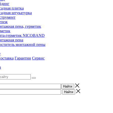
йдинг
садная плитка
садная штукатурка
струмент
епеж
нтажная пена, герметик
рметик
нта-герметик NICOBAND
нтажная пена
иститель монтажной пены
е
оставка
Гарантии
Сервис
ы