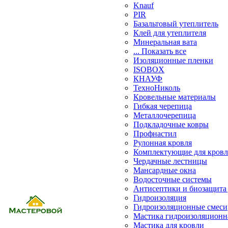
Knauf
PIR
Базальтовый утеплитель
Клей для утеплителя
Минеральная вата
... Показать все
Изоляционные пленки
ISOBOX
КНАУФ
ТехноНиколь
Кровельные материалы
Гибкая черепица
Металлочерепица
Подкладочные ковры
Профнастил
Рулонная кровля
Комплектующие для кров
Чердачные лестницы
Мансардные окна
Водосточные системы
Антисептики и биозащита
Гидроизоляция
Гидроизоляционные смеси
Мастика гидроизоляционн
Мастика для кровли