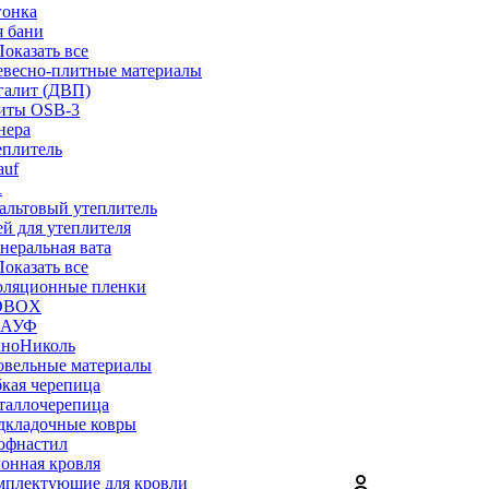
гонка
я бани
 Показать все
евесно-плитные материалы
галит (ДВП)
иты OSB-3
нера
еплитель
auf
R
альтовый утеплитель
й для утеплителя
неральная вата
 Показать все
оляционные пленки
OBOX
АУФ
хноНиколь
овельные материалы
кая черепица
таллочерепица
дкладочные ковры
офнастил
онная кровля
мплектующие для кровли