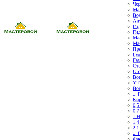
Че
Ма
Во
Ан
Ги
Ги
Ма
Ма
Пр
Ру
Га
Ст
U-
Bon
Y
Bon
...
Ки
0,
0,7
1 
1,
2,
...
Фа