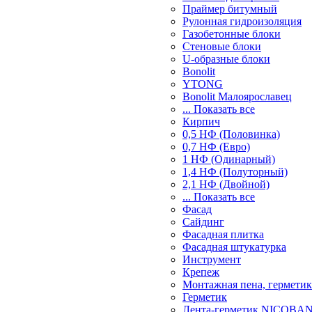
Праймер битумный
Рулонная гидроизоляция
Газобетонные блоки
Стеновые блоки
U-образные блоки
Bonolit
YTONG
Bonolit Малоярославец
... Показать все
Кирпич
0,5 НФ (Половинка)
0,7 НФ (Евро)
1 НФ (Одинарный)
1,4 НФ (Полуторный)
2,1 НФ (Двойной)
... Показать все
Фасад
Сайдинг
Фасадная плитка
Фасадная штукатурка
Инструмент
Крепеж
Монтажная пена, герметик
Герметик
Лента-герметик NICOBA