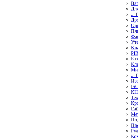
Ва
Дл
...
Др
Ор
Пл
Фа
Ут
Kn
PI
Баз
Кле
Ми
...
Из
IS
КН
Те
Кр
Гиб
Ме
По
Пр
Рул
Ко