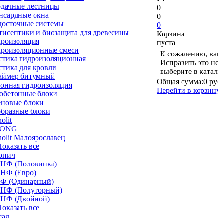
рдачные лестницы
0
нсардные окна
0
досточные системы
0
тисептики и биозащита для древесины
Корзина
дроизоляция
пуста
дроизоляционные смеси
К сожалению, ва
стика гидроизоляционная
Исправить это н
стика для кровли
выберите в ката
аймер битумный
Общая сумма:
0 ру
лонная гидроизоляция
Перейти в корзин
зобетонные блоки
еновые блоки
образные блоки
olit
TONG
olit Малоярославец
 Показать все
рпич
5 НФ (Половинка)
 НФ (Евро)
НФ (Одинарный)
4 НФ (Полуторный)
1 НФ (Двойной)
 Показать все
сад