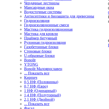
Чердачные лестницы
Мансардные окна
Водосточные системы
Антисептики и биозащита для древесины
Гидроизоляция
Гидроизоляционные смеси
Мастика гидроизоляционная
Мастика для кровли
Праймер битумный
Рулонная гидроизоляция
Газобетонные блоки
Стеновые блоки
U-образные блоки
Bonolit
YTONG
Bonolit Малоярославец
... Показать все
Кирпич
0,5 НФ (Половинка)
0,7 НФ (Евро)
1 НФ (Одинарный)
1,4 НФ (Полуторный)
2,1 НФ (Двойной)
... Показать все
Фасад