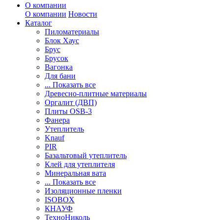
О компании
О компании
Новости
Каталог
Пиломатериалы
Блок Хаус
Брус
Брусок
Вагонка
Для бани
... Показать все
Древесно-плитные материалы
Оргалит (ДВП)
Плиты OSB-3
Фанера
Утеплитель
Knauf
PIR
Базальтовый утеплитель
Клей для утеплителя
Минеральная вата
... Показать все
Изоляционные пленки
ISOBOX
КНАУФ
ТехноНиколь