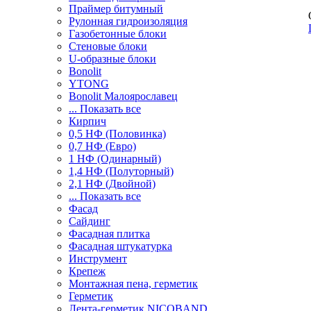
Праймер битумный
Рулонная гидроизоляция
Газобетонные блоки
Стеновые блоки
U-образные блоки
Bonolit
YTONG
Bonolit Малоярославец
... Показать все
Кирпич
0,5 НФ (Половинка)
0,7 НФ (Евро)
1 НФ (Одинарный)
1,4 НФ (Полуторный)
2,1 НФ (Двойной)
... Показать все
Фасад
Сайдинг
Фасадная плитка
Фасадная штукатурка
Инструмент
Крепеж
Монтажная пена, герметик
Герметик
Лента-герметик NICOBAND