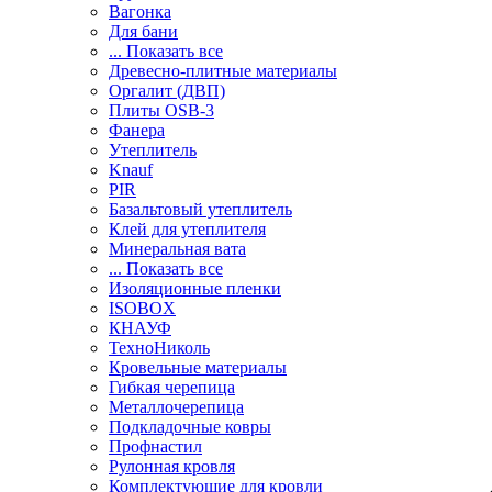
Вагонка
Для бани
... Показать все
Древесно-плитные материалы
Оргалит (ДВП)
Плиты OSB-3
Фанера
Утеплитель
Knauf
PIR
Базальтовый утеплитель
Клей для утеплителя
Минеральная вата
... Показать все
Изоляционные пленки
ISOBOX
КНАУФ
ТехноНиколь
Кровельные материалы
Гибкая черепица
Металлочерепица
Подкладочные ковры
Профнастил
Рулонная кровля
Комплектующие для кровли