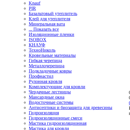
Knauf
PIR
Базальтовый утеплитель
Клей для утеплителя
Минеральная вата
... Показать все
Изоляционные пленки
ISOBOX
КНАУФ
ТехноНиколь
Кровельные материалы
Гибкая черепица
Металлочерепица
Подкладочные ковры
Профнастил
Рулонная кровля
Комплектующие для кровли
Чердачные лестницы
Мансардные окна
Водосточные системы
Антисептики и биозащита для древесины
Гидроизоляция
Гидроизоляционные смеси
Мастика гидроизоляционная
Мастика для кровли