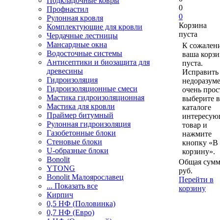
Подкладочные ковры
0
Профнастил
0
Рулонная кровля
Корзина
Комплектующие для кровли
пуста
Чердачные лестницы
Мансардные окна
К сожален
Водосточные системы
ваша корзи
Антисептики и биозащита для
пуста.
древесины
Исправить 
Гидроизоляция
недоразум
Гидроизоляционные смеси
очень прос
Мастика гидроизоляционная
выберите в
Мастика для кровли
каталоге
Праймер битумный
интересу
Рулонная гидроизоляция
товар и
Газобетонные блоки
нажмите
Стеновые блоки
кнопку «В
U-образные блоки
корзину».
Bonolit
Общая сумм
YTONG
руб.
Bonolit Малоярославец
Перейти в
... Показать все
корзину
Кирпич
0,5 НФ (Половинка)
0,7 НФ (Евро)