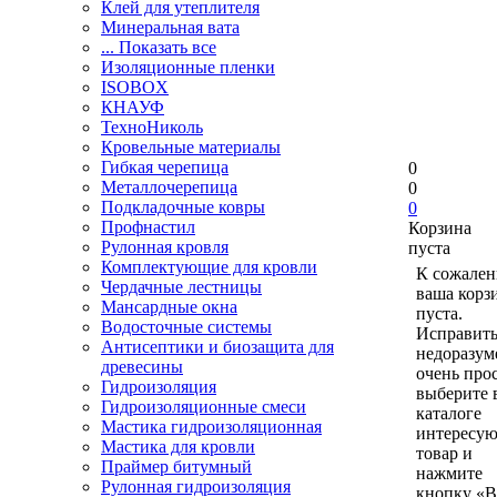
Клей для утеплителя
Минеральная вата
... Показать все
Изоляционные пленки
ISOBOX
КНАУФ
ТехноНиколь
Кровельные материалы
Гибкая черепица
0
Металлочерепица
0
Подкладочные ковры
0
Профнастил
Корзина
Рулонная кровля
пуста
Комплектующие для кровли
К сожален
Чердачные лестницы
ваша корз
Мансардные окна
пуста.
Водосточные системы
Исправить
Антисептики и биозащита для
недоразум
древесины
очень прос
Гидроизоляция
выберите 
Гидроизоляционные смеси
каталоге
Мастика гидроизоляционная
интересу
Мастика для кровли
товар и
Праймер битумный
нажмите
Рулонная гидроизоляция
кнопку «В