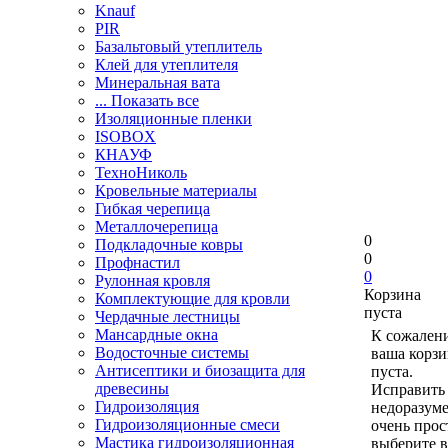
Knauf
PIR
Базальтовый утеплитель
Клей для утеплителя
Минеральная вата
... Показать все
Изоляционные пленки
ISOBOX
КНАУФ
ТехноНиколь
Кровельные материалы
Гибкая черепица
Металлочерепица
0
Подкладочные ковры
0
Профнастил
0
Рулонная кровля
Корзина
Комплектующие для кровли
пуста
Чердачные лестницы
Мансардные окна
К сожален
Водосточные системы
ваша корзи
Антисептики и биозащита для
пуста.
древесины
Исправить 
Гидроизоляция
недоразум
Гидроизоляционные смеси
очень прос
Мастика гидроизоляционная
выберите в