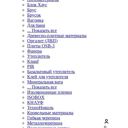
Блок Хаус
Брус
Брусок
Вагонка
Для бани
... Показать все
Древесно-плитные материалы
Оргалит (ДВП)
Плиты OSB-3
Фанера
Утеплитель
Knauf
PIR
Базальтовый утеплитель
Клей для утеплителя
Минеральная вата
... Показать все
Изоляционные пленки
ISOBOX
КНАУФ
ТехноНиколь
Кровельные материалы
Гибкая черепица
Металлочерепица
0