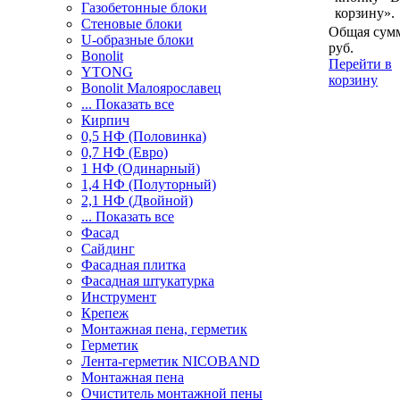
Газобетонные блоки
корзину».
Стеновые блоки
Общая сумм
U-образные блоки
руб.
Bonolit
Перейти в
YTONG
корзину
Bonolit Малоярославец
... Показать все
Кирпич
0,5 НФ (Половинка)
0,7 НФ (Евро)
1 НФ (Одинарный)
1,4 НФ (Полуторный)
2,1 НФ (Двойной)
... Показать все
Фасад
Сайдинг
Фасадная плитка
Фасадная штукатурка
Инструмент
Крепеж
Монтажная пена, герметик
Герметик
Лента-герметик NICOBAND
Монтажная пена
Очиститель монтажной пены