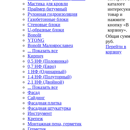
Мастика для кровли
каталоге
Праймер битумный
интересу
Рулонная гидроизоляция
товар и
Газобетонные блоки
нажмите
Стеновые блоки
кнопку «В
U-образные блоки
корзину».
Bonolit
Общая сумм
YTONG
руб.
Bonolit Малоярославец
Перейти в
... Показать все
корзину
Кирпич
0,5 НФ (Половинка)
0,7 НФ (Евро)
1 НФ (Одинарный)
1,4 НФ (Полуторный)
2,1 НФ (Двойной)
... Показать все
Фасад
Сайдинг
Фасадная плитка
Фасадная штукатурка
Инструмент
Крепеж
Монтажная пена, герметик
Герметик