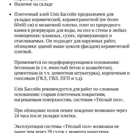
Наличие на складе
Плиточный клей Unis Бассейн предназначен для
укладки керамической, керамогранитной (не более
60х60 см) и мозаичной плитки, плит из природного
камня в резервуарах для воды, на пол и стены в любых
помещениях: влажных, сухих, промерзающих и
отапливаемых. Он подходит для наружных работ,
облицовки зданий выше цоколя (фасадов) керамической
плиткой.
Применяется по недеформирующимся основаниям:
бетонным (в т.ч. ячеистый бетон и шлакобетон),
цементным (в т.ч. цементная штукатурка), кирпичным и
гипсовым (ГКЛ, ГВЛ, ПГП и т.д).
Unis Бассейн рекомендуется для работ по сложным
основаниям: старым плиточным покрытиям,
нагреваемым поверхностям, системам «Тёплый пол».
При облицовке полов пешее хождение возможно через
24 часа после укладки плитки.
Эксплуатация системы «Тёплый пол» возможна не
ранее чем через 28 суток с момента нанесения