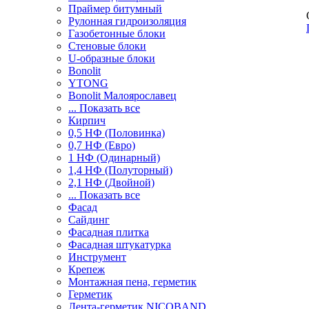
Праймер битумный
Рулонная гидроизоляция
Газобетонные блоки
Стеновые блоки
U-образные блоки
Bonolit
YTONG
Bonolit Малоярославец
... Показать все
Кирпич
0,5 НФ (Половинка)
0,7 НФ (Евро)
1 НФ (Одинарный)
1,4 НФ (Полуторный)
2,1 НФ (Двойной)
... Показать все
Фасад
Сайдинг
Фасадная плитка
Фасадная штукатурка
Инструмент
Крепеж
Монтажная пена, герметик
Герметик
Лента-герметик NICOBAND