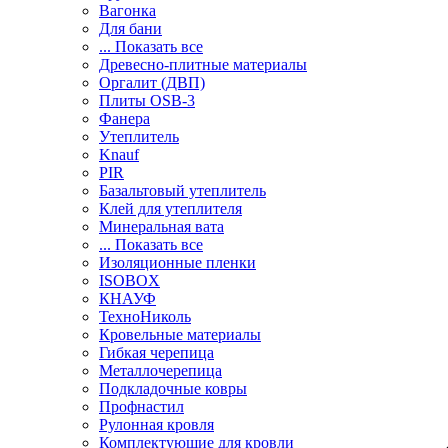
Вагонка
Для бани
... Показать все
Древесно-плитные материалы
Оргалит (ДВП)
Плиты OSB-3
Фанера
Утеплитель
Knauf
PIR
Базальтовый утеплитель
Клей для утеплителя
Минеральная вата
... Показать все
Изоляционные пленки
ISOBOX
КНАУФ
ТехноНиколь
Кровельные материалы
Гибкая черепица
Металлочерепица
Подкладочные ковры
Профнастил
Рулонная кровля
Комплектующие для кровли