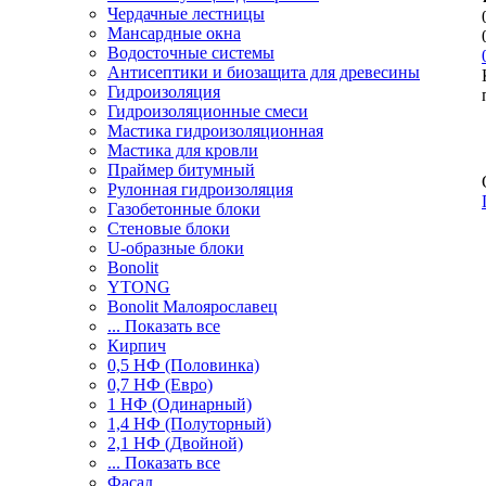
Чердачные лестницы
Мансардные окна
Водосточные системы
Антисептики и биозащита для древесины
Гидроизоляция
Гидроизоляционные смеси
Мастика гидроизоляционная
Мастика для кровли
Праймер битумный
Рулонная гидроизоляция
Газобетонные блоки
Стеновые блоки
U-образные блоки
Bonolit
YTONG
Bonolit Малоярославец
... Показать все
Кирпич
0,5 НФ (Половинка)
0,7 НФ (Евро)
1 НФ (Одинарный)
1,4 НФ (Полуторный)
2,1 НФ (Двойной)
... Показать все
Фасад