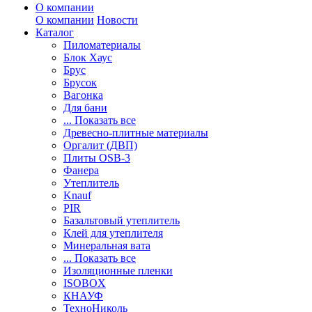
О компании
О компании
Новости
Каталог
Пиломатериалы
Блок Хаус
Брус
Брусок
Вагонка
Для бани
... Показать все
Древесно-плитные материалы
Оргалит (ДВП)
Плиты OSB-3
Фанера
Утеплитель
Knauf
PIR
Базальтовый утеплитель
Клей для утеплителя
Минеральная вата
... Показать все
Изоляционные пленки
ISOBOX
КНАУФ
ТехноНиколь