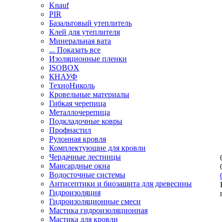
Knauf
PIR
Базальтовый утеплитель
Клей для утеплителя
Минеральная вата
... Показать все
Изоляционные пленки
ISOBOX
КНАУФ
ТехноНиколь
Кровельные материалы
Гибкая черепица
Металлочерепица
Подкладочные ковры
Профнастил
Рулонная кровля
Комплектующие для кровли
Чердачные лестницы
Мансардные окна
Водосточные системы
Антисептики и биозащита для древесины
Гидроизоляция
Гидроизоляционные смеси
Мастика гидроизоляционная
Мастика для кровли