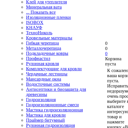
Клей для утеплителя
Минеральная вата
... Показать все
Изоляционные пленки
ISOBOX
КНАУФ
ТехноНиколь
Кровельные материалы
Гибкая черепица
0
Металлочерепица
0
Подкладочные ковры
0
Профнастил
Корзина
Рулонная кровля
пуста
Комплектующие для кровли
К сожален
Чердачные лестницы
ваша корз
Мансардные окна
пуста.
Водосточные системы
Исправить
Антисептики и биозащита для
недоразум
древесины
очень прос
Гидроизоляция
выберите 
Гидроизоляционные смеси
каталоге
Мастика гидроизоляционная
интересу
Мастика для кровли
товар и
Праймер битумный
нажмите
Рулонная гидроизоляция
кнопку «В