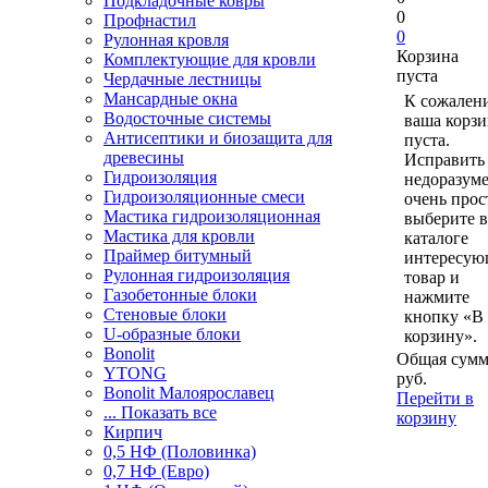
Подкладочные ковры
0
Профнастил
0
Рулонная кровля
Корзина
Комплектующие для кровли
пуста
Чердачные лестницы
Мансардные окна
К сожален
Водосточные системы
ваша корзи
Антисептики и биозащита для
пуста.
древесины
Исправить 
Гидроизоляция
недоразум
Гидроизоляционные смеси
очень прос
Мастика гидроизоляционная
выберите в
Мастика для кровли
каталоге
Праймер битумный
интересу
Рулонная гидроизоляция
товар и
Газобетонные блоки
нажмите
Стеновые блоки
кнопку «В
U-образные блоки
корзину».
Bonolit
Общая сумм
YTONG
руб.
Bonolit Малоярославец
Перейти в
... Показать все
корзину
Кирпич
0,5 НФ (Половинка)
0,7 НФ (Евро)