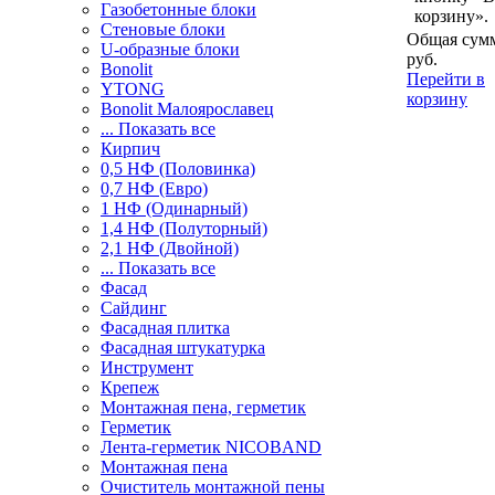
Газобетонные блоки
корзину».
Стеновые блоки
Общая сумм
U-образные блоки
руб.
Bonolit
Перейти в
YTONG
корзину
Bonolit Малоярославец
... Показать все
Кирпич
0,5 НФ (Половинка)
0,7 НФ (Евро)
1 НФ (Одинарный)
1,4 НФ (Полуторный)
2,1 НФ (Двойной)
... Показать все
Фасад
Сайдинг
Фасадная плитка
Фасадная штукатурка
Инструмент
Крепеж
Монтажная пена, герметик
Герметик
Лента-герметик NICOBAND
Монтажная пена
Очиститель монтажной пены