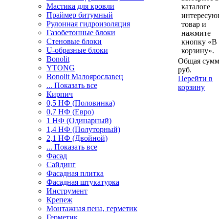
Мастика для кровли
каталоге
Праймер битумный
интересу
Рулонная гидроизоляция
товар и
Газобетонные блоки
нажмите
Стеновые блоки
кнопку «В
U-образные блоки
корзину».
Bonolit
Общая сумм
YTONG
руб.
Bonolit Малоярославец
Перейти в
... Показать все
корзину
Кирпич
0,5 НФ (Половинка)
0,7 НФ (Евро)
1 НФ (Одинарный)
1,4 НФ (Полуторный)
2,1 НФ (Двойной)
... Показать все
Фасад
Сайдинг
Фасадная плитка
Фасадная штукатурка
Инструмент
Крепеж
Монтажная пена, герметик
Герметик