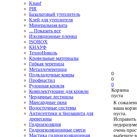
Knauf
PIR
Базальтовый утеплитель
Клей для утеплителя
Минеральная вата
... Показать все
Изоляционные пленки
ISOBOX
КНАУФ
ТехноНиколь
Кровельные материалы
Гибкая черепица
Металлочерепица
0
Подкладочные ковры
0
Профнастил
0
Рулонная кровля
Корзина
Комплектующие для кровли
пуста
Чердачные лестницы
Мансардные окна
К сожален
Водосточные системы
ваша корзи
Антисептики и биозащита для
пуста.
древесины
Исправить 
Гидроизоляция
недоразум
Гидроизоляционные смеси
очень прос
Мастика гидроизоляционная
выберите в