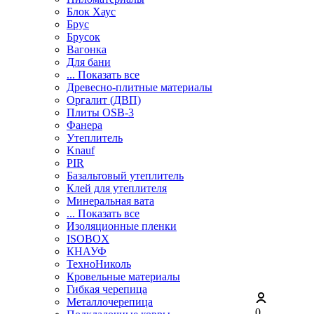
Блок Хаус
Брус
Брусок
Вагонка
Для бани
... Показать все
Древесно-плитные материалы
Оргалит (ДВП)
Плиты OSB-3
Фанера
Утеплитель
Knauf
PIR
Базальтовый утеплитель
Клей для утеплителя
Минеральная вата
... Показать все
Изоляционные пленки
ISOBOX
КНАУФ
ТехноНиколь
Кровельные материалы
Гибкая черепица
Металлочерепица
0