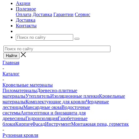
Акции
Полезное
Оплата
Доставка
Гарантии
Сервис
Доставка
Контакты
Главная
-
Каталог
-
Кровельные материалы
Пиломатериалы
Древесно-плитные
материалы
Утеплитель
Изоляционные пленки
Кровельные
материалы
Комплектующие для кровли
Чердачные
лестницы
Мансардные окна
Водосточные
системы
Антисептики и биозащита для
древесины
Гидроизоляция
Газобетонные
блоки
Кирпич
Фасад
Инструмент
Монтажная пена, герметик
-
Рулонная кровля