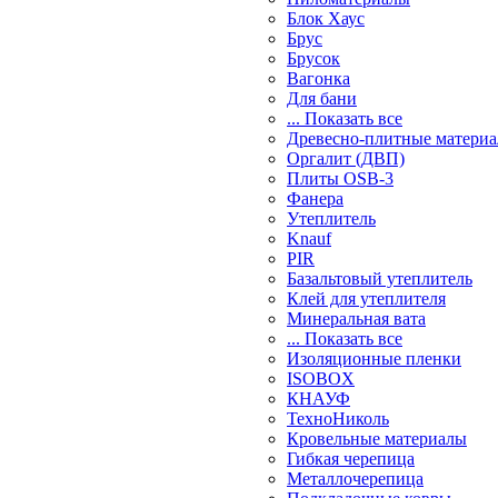
Блок Хаус
Брус
Брусок
Вагонка
Для бани
... Показать все
Древесно-плитные матери
Оргалит (ДВП)
Плиты OSB-3
Фанера
Утеплитель
Knauf
PIR
Базальтовый утеплитель
Клей для утеплителя
Минеральная вата
... Показать все
Изоляционные пленки
ISOBOX
КНАУФ
ТехноНиколь
Кровельные материалы
Гибкая черепица
Металлочерепица