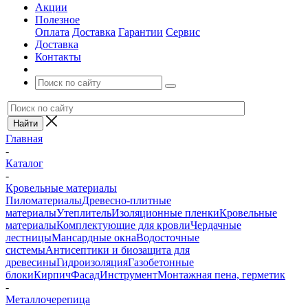
Акции
Полезное
Оплата
Доставка
Гарантии
Сервис
Доставка
Контакты
Главная
-
Каталог
-
Кровельные материалы
Пиломатериалы
Древесно-плитные
материалы
Утеплитель
Изоляционные пленки
Кровельные
материалы
Комплектующие для кровли
Чердачные
лестницы
Мансардные окна
Водосточные
системы
Антисептики и биозащита для
древесины
Гидроизоляция
Газобетонные
блоки
Кирпич
Фасад
Инструмент
Монтажная пена, герметик
-
Металлочерепица