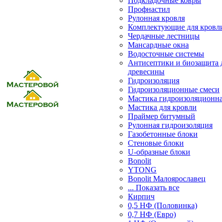
Подкладочные ковры
Профнастил
Рулонная кровля
Комплектующие для кровл
Чердачные лестницы
Мансардные окна
Водосточные системы
Антисептики и биозащита 
древесины
Гидроизоляция
Гидроизоляционные смеси
Мастика гидроизоляционн
Мастика для кровли
Праймер битумный
Рулонная гидроизоляция
Газобетонные блоки
Стеновые блоки
U-образные блоки
Bonolit
YTONG
Bonolit Малоярославец
... Показать все
Кирпич
0,5 НФ (Половинка)
0,7 НФ (Евро)