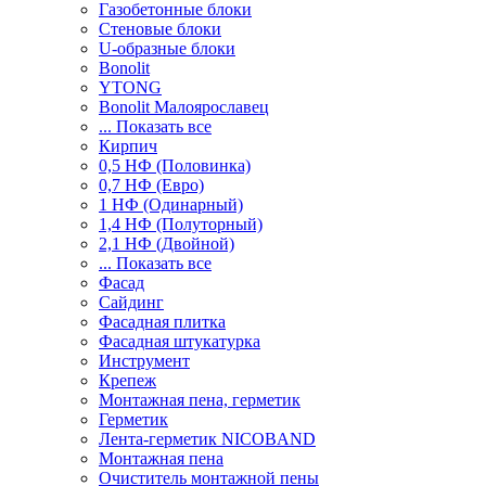
Газобетонные блоки
Стеновые блоки
U-образные блоки
Bonolit
YTONG
Bonolit Малоярославец
... Показать все
Кирпич
0,5 НФ (Половинка)
0,7 НФ (Евро)
1 НФ (Одинарный)
1,4 НФ (Полуторный)
2,1 НФ (Двойной)
... Показать все
Фасад
Сайдинг
Фасадная плитка
Фасадная штукатурка
Инструмент
Крепеж
Монтажная пена, герметик
Герметик
Лента-герметик NICOBAND
Монтажная пена
Очиститель монтажной пены