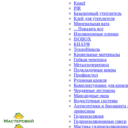
Knauf
PIR
Базальтовый утеплитель
Клей для утеплителя
Минеральная вата
... Показать все
Изоляционные пленки
ISOBOX
КНАУФ
ТехноНиколь
Кровельные материалы
Гибкая черепица
Металлочерепица
Подкладочные ковры
Профнастил
Рулонная кровля
Комплектующие для кровл
Чердачные лестницы
Мансардные окна
Водосточные системы
Антисептики и биозащита 
древесины
Гидроизоляция
Гидроизоляционные смеси
Мастика гидроизоляционн