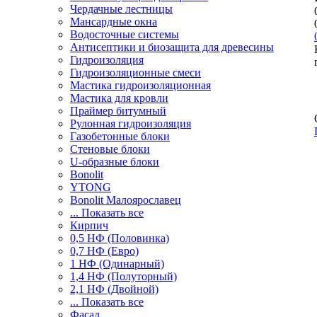
Чердачные лестницы
Мансардные окна
Водосточные системы
Антисептики и биозащита для древесины
Гидроизоляция
Гидроизоляционные смеси
Мастика гидроизоляционная
Мастика для кровли
Праймер битумный
Рулонная гидроизоляция
Газобетонные блоки
Стеновые блоки
U-образные блоки
Bonolit
YTONG
Bonolit Малоярославец
... Показать все
Кирпич
0,5 НФ (Половинка)
0,7 НФ (Евро)
1 НФ (Одинарный)
1,4 НФ (Полуторный)
2,1 НФ (Двойной)
... Показать все
Фасад