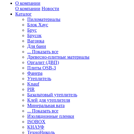
О компании
О компании
Новости
Каталог
Пиломатериалы
Блок Хаус
Брус
Брусок
Вагонка
Для бани
... Показать все
Древесно-плитные материалы
Оргалит (ДВП)
Плиты OSB-3
Фанера
Утеплитель
Knauf
PIR
Базальтовый утеплитель
Клей для утеплителя
Минеральная вата
... Показать все
Изоляционные пленки
ISOBOX
КНАУФ
ТехноНиколь