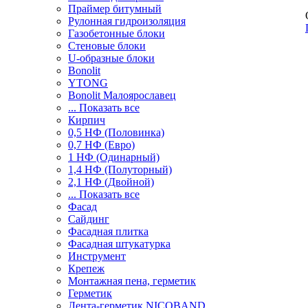
Праймер битумный
Рулонная гидроизоляция
Газобетонные блоки
Стеновые блоки
U-образные блоки
Bonolit
YTONG
Bonolit Малоярославец
... Показать все
Кирпич
0,5 НФ (Половинка)
0,7 НФ (Евро)
1 НФ (Одинарный)
1,4 НФ (Полуторный)
2,1 НФ (Двойной)
... Показать все
Фасад
Сайдинг
Фасадная плитка
Фасадная штукатурка
Инструмент
Крепеж
Монтажная пена, герметик
Герметик
Лента-герметик NICOBAND