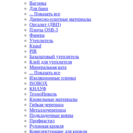
Вагонка
Для бани
... Показать все
Древесно-плитные материалы
Оргалит (ДВП)
Плиты OSB-3
Фанера
Утеплитель
Knauf
PIR
Базальтовый утеплитель
Клей для утеплителя
Минеральная вата
... Показать все
Изоляционные пленки
ISOBOX
КНАУФ
ТехноНиколь
Кровельные материалы
Гибкая черепица
Металлочерепица
Подкладочные ковры
Профнастил
Рулонная кровля
Комплектующие для кровли