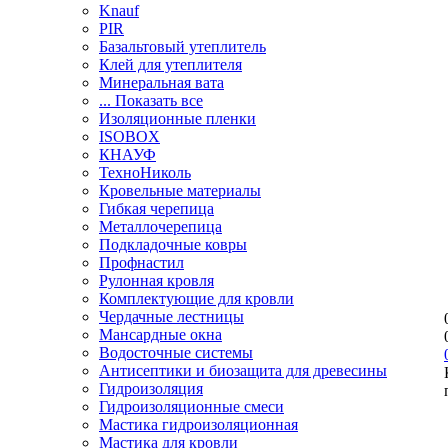
Knauf
PIR
Базальтовый утеплитель
Клей для утеплителя
Минеральная вата
... Показать все
Изоляционные пленки
ISOBOX
КНАУФ
ТехноНиколь
Кровельные материалы
Гибкая черепица
Металлочерепица
Подкладочные ковры
Профнастил
Рулонная кровля
Комплектующие для кровли
Чердачные лестницы
Мансардные окна
Водосточные системы
Антисептики и биозащита для древесины
Гидроизоляция
Гидроизоляционные смеси
Мастика гидроизоляционная
Мастика для кровли