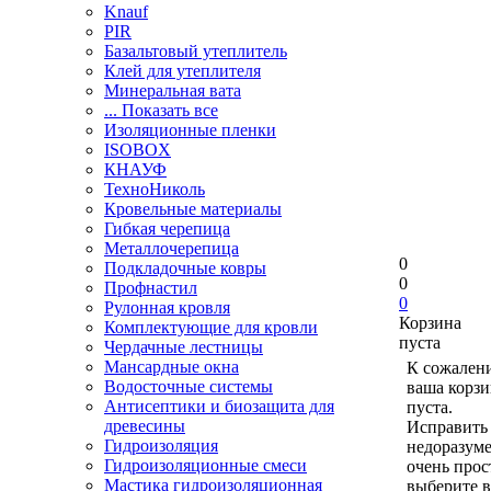
Knauf
PIR
Базальтовый утеплитель
Клей для утеплителя
Минеральная вата
... Показать все
Изоляционные пленки
ISOBOX
КНАУФ
ТехноНиколь
Кровельные материалы
Гибкая черепица
Металлочерепица
0
Подкладочные ковры
0
Профнастил
0
Рулонная кровля
Корзина
Комплектующие для кровли
пуста
Чердачные лестницы
Мансардные окна
К сожален
Водосточные системы
ваша корзи
Антисептики и биозащита для
пуста.
древесины
Исправить 
Гидроизоляция
недоразум
Гидроизоляционные смеси
очень прос
Мастика гидроизоляционная
выберите в