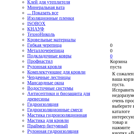
Клей для утеплителя
Минеральная вата
... Показать все
Изоляционные пленки
ISOBOX
КНАУФ
ТехноНиколь
Кровельные материалы
Гибкая черепица
0
Металлочерепица
0
Подкладочные ковры
0
Профнастил
Корзина
Рулонная кровля
пуста
Комплектующие для кровли
К сожален
Чердачные лестницы
ваша корз
Мансардные окна
пуста.
Водосточные системы
Исправить
Антисептики и биозащита для
недоразум
древесины
очень прос
Гидроизоляция
выберите 
Гидроизоляционные смеси
каталоге
Мастика гидроизоляционная
интересу
Мастика для кровли
товар и
Праймер битумный
нажмите
Рулонная гидроизоляция
кнопку «В