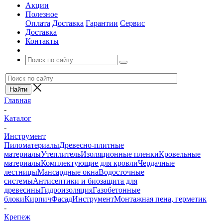
Акции
Полезное
Оплата
Доставка
Гарантии
Сервис
Доставка
Контакты
Главная
-
Каталог
-
Инструмент
Пиломатериалы
Древесно-плитные
материалы
Утеплитель
Изоляционные пленки
Кровельные
материалы
Комплектующие для кровли
Чердачные
лестницы
Мансардные окна
Водосточные
системы
Антисептики и биозащита для
древесины
Гидроизоляция
Газобетонные
блоки
Кирпич
Фасад
Инструмент
Монтажная пена, герметик
-
Крепеж