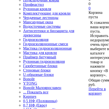
Подкладочные ковры
0
Профнастил
0
Рулонная кровля
Корзина
Комплектующие для кровли
пуста
Чердачные лестницы
Мансардные окна
К сожален
Водосточные системы
ваша корзи
Антисептики и биозащита для
пуста.
древесины
Исправить 
Гидроизоляция
недоразум
Гидроизоляционные смеси
очень прос
Мастика гидроизоляционная
выберите в
Мастика для кровли
каталоге
Праймер битумный
интересу
Рулонная гидроизоляция
товар и
Газобетонные блоки
нажмите
Стеновые блоки
кнопку «В
U-образные блоки
корзину».
Bonolit
Общая сумм
YTONG
руб.
Bonolit Малоярославец
Перейти в
... Показать все
корзину
Кирпич
0,5 НФ (Половинка)
0,7 НФ (Евро)