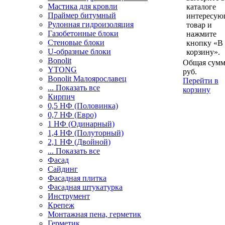
Мастика для кровли
каталоге
Праймер битумный
интересу
Рулонная гидроизоляция
товар и
Газобетонные блоки
нажмите
Стеновые блоки
кнопку «В
U-образные блоки
корзину».
Bonolit
Общая сумм
YTONG
руб.
Bonolit Малоярославец
Перейти в
... Показать все
корзину
Кирпич
0,5 НФ (Половинка)
0,7 НФ (Евро)
1 НФ (Одинарный)
1,4 НФ (Полуторный)
2,1 НФ (Двойной)
... Показать все
Фасад
Сайдинг
Фасадная плитка
Фасадная штукатурка
Инструмент
Крепеж
Монтажная пена, герметик
Герметик