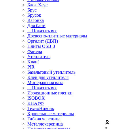
Блок Хаус
Брус
Брусок
Вагонка
Для бани
... Показать все
Древесно-плитные материалы
Оргалит (ДВП)
Плиты OSB-3
Фанера
Утеплитель
Knauf
PIR
Базальтовый утеплитель
Клей для утеплителя
Минеральная вата
... Показать все
Изоляционные пленки
ISOBOX
КНАУФ
ТехноНиколь
Кровельные материалы
Гибкая черепица
Металлочерепица
0