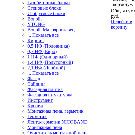
Газобетонные блоки
корзину».
Стеновые блоки
Общая сумм
U-образные блоки
руб.
Bonolit
Перейти в
YTONG
корзину
Bonolit Малоярославец
... Показать все
Кирпич
0,5 НФ (Половинка)
0,7 НФ (Евро)
1 НФ (Одинарный)
1,4 НФ (Полуторный)
2,1 НФ (Двойной)
... Показать все
Фасад
Сайдинг
Фасадная плитка
Фасадная штукатурка
Инструмент
Крепеж
Монтажная пена, герметик
Герметик
Лента-герметик NICOBAND
Монтажная пена
Очиститель монтажной пены