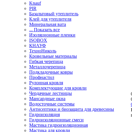
Knauf
PIR
Базальтовый утеплитель
Клей для утеплителя
Минеральная вата
... Показать все
Изоляционные пленки
ISOBOX
КНАУФ
ТехноНиколь
Кровельные материалы
Гибкая черепица
Металлочерепица
Подкладочные ковры
Профнастил
Рулонная кровля
Комплектующие для кровли
Чердачные лестницы
Мансардные окна
Водосточные системы
Антисептики и биозащита для древесины
Гидроизоляция
Гидроизоляционные смеси
Мастика гидроизоляционная
Мастика для кровли