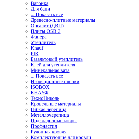
Вагонка
Для бани
... Показать все
Древесно-плитные материалы
Оргалит (ДВП)
Плиты OSB-3
Фанера
Утеплитель
Knauf
PIR
Базальтовый утеплитель
Клей для утеплителя
Минеральная вата
... Показать все
Изоляционные пленки
ISOBOX
КНАУФ
ТехноНиколь
Кровельные материалы
Гибкая черепица
Металлочерепица
Подкладочные ковры
Профнастил
Рулонная кровля
Комплектующие для кровли