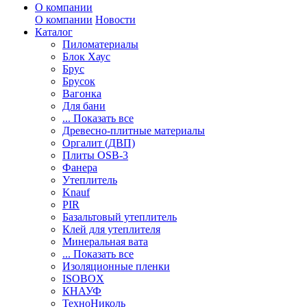
О компании
О компании
Новости
Каталог
Пиломатериалы
Блок Хаус
Брус
Брусок
Вагонка
Для бани
... Показать все
Древесно-плитные материалы
Оргалит (ДВП)
Плиты OSB-3
Фанера
Утеплитель
Knauf
PIR
Базальтовый утеплитель
Клей для утеплителя
Минеральная вата
... Показать все
Изоляционные пленки
ISOBOX
КНАУФ
ТехноНиколь