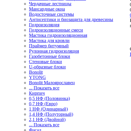
Чердачные лестницы
Мансардные окна
Водосточные системы
Антисептики и биозащита для древесины
Гидроизоляция
Гидроизоляционные смеси
Мастика гидроизоляционная
Мастика для кровли
Праймер битумный
Рулонная гидроизоляция
Газобетонные блоки
Стеновые блоки
U-образные блоки
Bonolit
YTONG
Bonolit Малоярославец
... Показать все
Кирпич
0,5 НФ (Половинка)
0,7 НФ (Евро)
1 НФ (Одинарный)
1,4 НФ (Полуторный)
2,1 НФ (Двойной)
... Показать все
Фасад