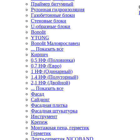
Праймер битумный
Рулонная гидроизоляция
Газобетонные блоки
Стеновые блоки
U-образные блоки
Bonolit
YTONG
Bonolit Малоярославец
... Показать все
Кирпич
0,5 НФ (Половинка)
0,7 НФ (Евро)
1 НФ (Одинарный)
1,4 НФ (Полуторный)
2,1 НФ (Двойной)
... Показать все
Фасад
Сайдинг
Фасадная плитка
Фасадная штукатурка
Инструмент
Крепеж
Монтажная пена, герметик
Герметик
Лента-герметик NICOBAND