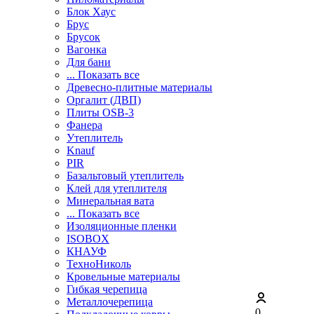
Блок Хаус
Брус
Брусок
Вагонка
Для бани
... Показать все
Древесно-плитные материалы
Оргалит (ДВП)
Плиты OSB-3
Фанера
Утеплитель
Knauf
PIR
Базальтовый утеплитель
Клей для утеплителя
Минеральная вата
... Показать все
Изоляционные пленки
ISOBOX
КНАУФ
ТехноНиколь
Кровельные материалы
Гибкая черепица
Металлочерепица
0