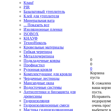
Knauf
PIR
Базальтовый утеплитель
Клей для утеплителя
Минеральная вата
... Показать все
Изоляционные пленки
ISOBOX
КНАУФ
ТехноНиколь
Кровельные материалы
Гибкая черепица
Металлочерепица
0
Подкладочные ковры
0
Профнастил
0
Рулонная кровля
Корзина
Комплектующие для кровли
пуста
Чердачные лестницы
Мансардные окна
К сожален
Водосточные системы
ваша корзи
Антисептики и биозащита для
пуста.
древесины
Исправить 
Гидроизоляция
недоразум
Гидроизоляционные смеси
очень прос
Мастика гидроизоляционная
выберите в