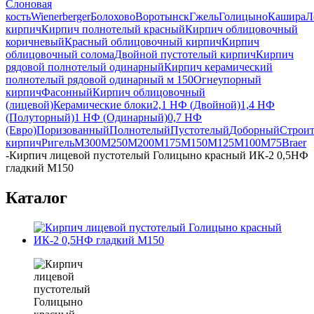
Слоновая
кость
Wienerberger
Болохово
Воротынск
Гжель
Голицыно
Кашира
Л
кирпич
Кирпич полнотелый красный
Кирпич облицовочный
коричневый
Красный облицовочный кирпич
Кирпич
облицовочный солома
Двойной пустотелый кирпич
Кирпич
рядовой полнотелый одинарный
Кирпич керамический
полнотелый рядовой одинарный м 150
Огнеупорный
кирпич
Фасонный
Кирпич облицовочный
(лицевой)
Керамические блоки
2,1 НФ (Двойной)
1,4 НФ
(Полуторный)
1 НФ (Одинарный)
0,7 НФ
(Евро)
Поризованный
Полнотелый
Пустотелый
Доборный
Строи
кирпич
Ригель
М300
М250
М200
М175
М150
М125
М100
М75
Braer
-
Кирпич лицевой пустотелый Голицыно красный ИК-2 0,5НФ
гладкий М150
Каталог