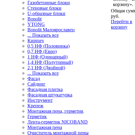
Газобетонные блоки
корзину».
Стеновые блоки
Общая сумм
U-образные блоки
руб.
Bonolit
Перейти в
YTONG
корзину
Bonolit Малоярославец
... Показать все
Кирпич
0,5 НФ (Половинка)
0,7 НФ (Евро)
1 НФ (Одинарный)
1,4 НФ (Полуторный)
2,1 НФ (Двойной)
... Показать все
Фасад
Сайдинг
Фасадная плитка
Фасадная штукатурка
Инструмент
Крепеж
Монтажная пена, герметик
Герметик
Лента-герметик NICOBAND
Монтажная пена
Очиститель монтажной пены