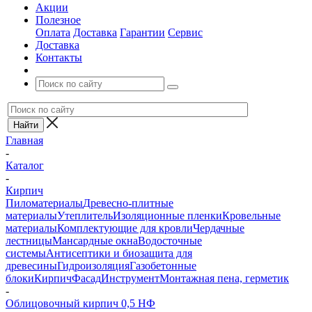
Акции
Полезное
Оплата
Доставка
Гарантии
Сервис
Доставка
Контакты
Главная
-
Каталог
-
Кирпич
Пиломатериалы
Древесно-плитные
материалы
Утеплитель
Изоляционные пленки
Кровельные
материалы
Комплектующие для кровли
Чердачные
лестницы
Мансардные окна
Водосточные
системы
Антисептики и биозащита для
древесины
Гидроизоляция
Газобетонные
блоки
Кирпич
Фасад
Инструмент
Монтажная пена, герметик
-
Облицовочный кирпич 0,5 НФ