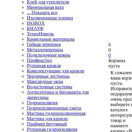
Клей для утеплителя
Минеральная вата
... Показать все
Изоляционные пленки
ISOBOX
КНАУФ
ТехноНиколь
Кровельные материалы
Гибкая черепица
0
Металлочерепица
0
Подкладочные ковры
0
Профнастил
Корзина
Рулонная кровля
пуста
Комплектующие для кровли
К сожален
Чердачные лестницы
ваша корз
Мансардные окна
пуста.
Водосточные системы
Исправить
Антисептики и биозащита для
недоразум
древесины
очень прос
Гидроизоляция
выберите 
Гидроизоляционные смеси
каталоге
Мастика гидроизоляционная
интересу
Мастика для кровли
товар и
Праймер битумный
нажмите
Рулонная гидроизоляция
кнопку «В