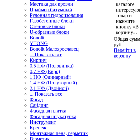
Мастика для кровли
каталоге
Праймер битумный
интересу
Рулонная гидроизоляция
товар и
Газобетонные блоки
нажмите
Стеновые блоки
кнопку «В
U-образные блоки
корзину».
Bonolit
Общая сумм
YTONG
руб.
Bonolit Малоярославец
Перейти в
... Показать все
корзину
Кирпич
0,5 НФ (Половинка)
0,7 НФ (Евро)
1 НФ (Одинарный)
1,4 НФ (Полуторный)
2,1 НФ (Двойной)
... Показать все
Фасад
Сайдинг
Фасадная плитка
Фасадная штукатурка
Инструмент
Крепеж
Монтажная пена, герметик
Герметик