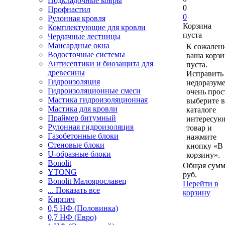
Подкладочные ковры
0
Профнастил
0
Рулонная кровля
Корзина
Комплектующие для кровли
пуста
Чердачные лестницы
Мансардные окна
К сожален
Водосточные системы
ваша корзи
Антисептики и биозащита для
пуста.
древесины
Исправить 
Гидроизоляция
недоразум
Гидроизоляционные смеси
очень прос
Мастика гидроизоляционная
выберите в
Мастика для кровли
каталоге
Праймер битумный
интересу
Рулонная гидроизоляция
товар и
Газобетонные блоки
нажмите
Стеновые блоки
кнопку «В
U-образные блоки
корзину».
Bonolit
Общая сумм
YTONG
руб.
Bonolit Малоярославец
Перейти в
... Показать все
корзину
Кирпич
0,5 НФ (Половинка)
0,7 НФ (Евро)