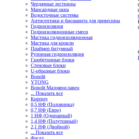
Чердачные лестницы
Мансардные окна
Водосточные системы
Антисептики и биозащита для древесины
Гидроизоляция
Гидроизоляционные смеси
Мастика гидроизоляционная
Мастика для кровли
Праймер битумный
Рулонная гидроизоляция
Газобетонные блоки
Стеновые блоки
U-образные блоки
Bonolit
YTONG
Bonolit Малоярославец
... Показать все
Кирпич
0,5 НФ (Половинка)
0,7 НФ (Евро)
1 НФ (Одинарный)
1,4 НФ (Полуторный)
2,1 НФ (Двойной)
... Показать все
Фасад