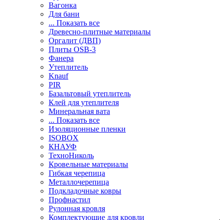
Вагонка
Для бани
... Показать все
Древесно-плитные материалы
Оргалит (ДВП)
Плиты OSB-3
Фанера
Утеплитель
Knauf
PIR
Базальтовый утеплитель
Клей для утеплителя
Минеральная вата
... Показать все
Изоляционные пленки
ISOBOX
КНАУФ
ТехноНиколь
Кровельные материалы
Гибкая черепица
Металлочерепица
Подкладочные ковры
Профнастил
Рулонная кровля
Комплектующие для кровли