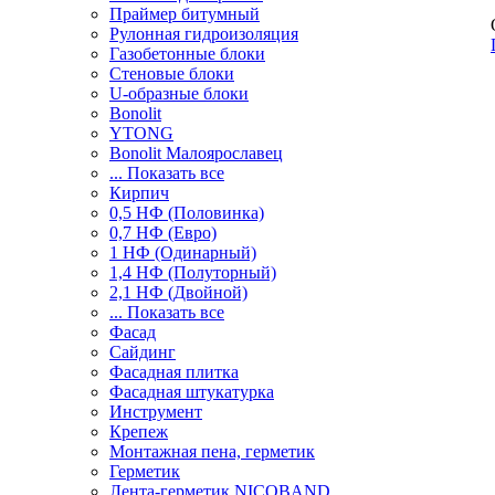
Праймер битумный
Рулонная гидроизоляция
Газобетонные блоки
Стеновые блоки
U-образные блоки
Bonolit
YTONG
Bonolit Малоярославец
... Показать все
Кирпич
0,5 НФ (Половинка)
0,7 НФ (Евро)
1 НФ (Одинарный)
1,4 НФ (Полуторный)
2,1 НФ (Двойной)
... Показать все
Фасад
Сайдинг
Фасадная плитка
Фасадная штукатурка
Инструмент
Крепеж
Монтажная пена, герметик
Герметик
Лента-герметик NICOBAND