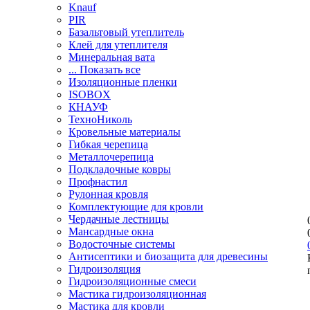
Knauf
PIR
Базальтовый утеплитель
Клей для утеплителя
Минеральная вата
... Показать все
Изоляционные пленки
ISOBOX
КНАУФ
ТехноНиколь
Кровельные материалы
Гибкая черепица
Металлочерепица
Подкладочные ковры
Профнастил
Рулонная кровля
Комплектующие для кровли
Чердачные лестницы
Мансардные окна
Водосточные системы
Антисептики и биозащита для древесины
Гидроизоляция
Гидроизоляционные смеси
Мастика гидроизоляционная
Мастика для кровли