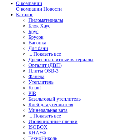
О компании
О компании
Новости
Каталог
Пиломатериалы
Блок Хаус
Брус
Брусок
Вагонка
Для бани
... Показать все
Древесно-плитные материалы
Оргалит (ДВП)
Плиты OSB-3
Фанера
Утеплитель
Knauf
PIR
Базальтовый утеплитель
Клей для утеплителя
Минеральная вата
... Показать все
Изоляционные пленки
ISOBOX
КНАУФ
ТехноНиколь