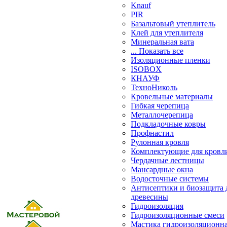
Knauf
PIR
Базальтовый утеплитель
Клей для утеплителя
Минеральная вата
... Показать все
Изоляционные пленки
ISOBOX
КНАУФ
ТехноНиколь
Кровельные материалы
Гибкая черепица
Металлочерепица
Подкладочные ковры
Профнастил
Рулонная кровля
Комплектующие для кровл
Чердачные лестницы
Мансардные окна
Водосточные системы
Антисептики и биозащита 
древесины
Гидроизоляция
Гидроизоляционные смеси
Мастика гидроизоляционн