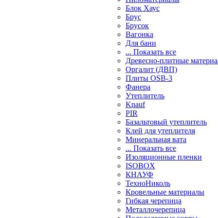
Блок Хаус
Брус
Брусок
Вагонка
Для бани
... Показать все
Древесно-плитные матери
Оргалит (ДВП)
Плиты OSB-3
Фанера
Утеплитель
Knauf
PIR
Базальтовый утеплитель
Клей для утеплителя
Минеральная вата
... Показать все
Изоляционные пленки
ISOBOX
КНАУФ
ТехноНиколь
Кровельные материалы
Гибкая черепица
Металлочерепица