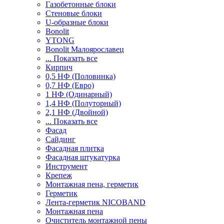
Газобетонные блоки
Стеновые блоки
U-образные блоки
Bonolit
YTONG
Bonolit Малоярославец
... Показать все
Кирпич
0,5 НФ (Половинка)
0,7 НФ (Евро)
1 НФ (Одинарный)
1,4 НФ (Полуторный)
2,1 НФ (Двойной)
... Показать все
Фасад
Сайдинг
Фасадная плитка
Фасадная штукатурка
Инструмент
Крепеж
Монтажная пена, герметик
Герметик
Лента-герметик NICOBAND
Монтажная пена
Очиститель монтажной пены