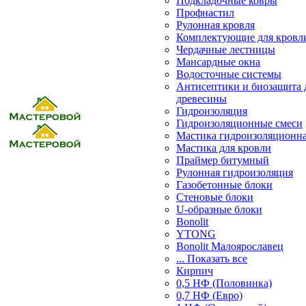
Подкладочные ковры
Профнастил
Рулонная кровля
Комплектующие для кровл
Чердачные лестницы
Мансардные окна
Водосточные системы
Антисептики и биозащита 
древесины
Гидроизоляция
Гидроизоляционные смеси
Мастика гидроизоляционн
Мастика для кровли
Праймер битумный
Рулонная гидроизоляция
Газобетонные блоки
Стеновые блоки
U-образные блоки
Bonolit
YTONG
Bonolit Малоярославец
... Показать все
Кирпич
0,5 НФ (Половинка)
0,7 НФ (Евро)