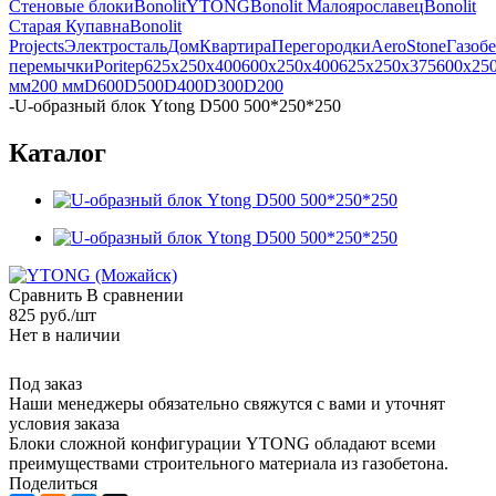
Стеновые блоки
Bonolit
YTONG
Bonolit Малоярославец
Bonolit
Старая Купавна
Bonolit
Projects
Электросталь
Дом
Квартира
Перегородки
AeroStone
Газоб
перемычки
Poritep
625x250x400
600x250x400
625x250x375
600x25
мм
200 мм
D600
D500
D400
D300
D200
-
U-образный блок Ytong D500 500*250*250
Каталог
Сравнить
В сравнении
825
руб.
/шт
Нет в наличии
Под заказ
Наши менеджеры обязательно свяжутся с вами и уточнят
условия заказа
Блоки сложной конфигурации YTONG обладают всеми
преимуществами строительного материала из газобетона.
Поделиться