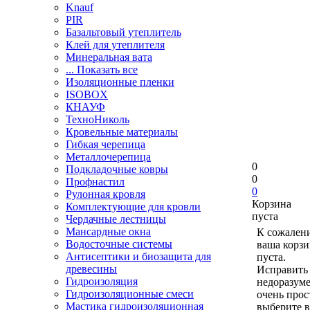
Knauf
PIR
Базальтовый утеплитель
Клей для утеплителя
Минеральная вата
... Показать все
Изоляционные пленки
ISOBOX
КНАУФ
ТехноНиколь
Кровельные материалы
Гибкая черепица
Металлочерепица
0
Подкладочные ковры
0
Профнастил
0
Рулонная кровля
Корзина
Комплектующие для кровли
пуста
Чердачные лестницы
Мансардные окна
К сожален
Водосточные системы
ваша корзи
Антисептики и биозащита для
пуста.
древесины
Исправить 
Гидроизоляция
недоразум
Гидроизоляционные смеси
очень прос
Мастика гидроизоляционная
выберите в