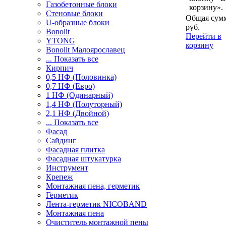
Газобетонные блоки
корзину».
Стеновые блоки
Общая сумм
U-образные блоки
руб.
Bonolit
Перейти в
YTONG
корзину
Bonolit Малоярославец
... Показать все
Кирпич
0,5 НФ (Половинка)
0,7 НФ (Евро)
1 НФ (Одинарный)
1,4 НФ (Полуторный)
2,1 НФ (Двойной)
... Показать все
Фасад
Сайдинг
Фасадная плитка
Фасадная штукатурка
Инструмент
Крепеж
Монтажная пена, герметик
Герметик
Лента-герметик NICOBAND
Монтажная пена
Очиститель монтажной пены