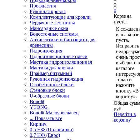
Подкладочные ковры
0
Профнастил
0
Рулонная кровля
Корзина
Комплектующие для кровли
пуста
Чердачные лестницы
Мансардные окна
К сожален
Водосточные системы
ваша корзи
Антисептики и биозащита для
пуста.
древесины
Исправить 
Гидроизоляция
недоразум
Гидроизоляционные смеси
очень прос
Мастика гидроизоляционная
выберите в
Мастика для кровли
каталоге
Праймер битумный
интересу
Рулонная гидроизоляция
товар и
Газобетонные блоки
нажмите
Стеновые блоки
кнопку «В
U-образные блоки
корзину».
Bonolit
Общая сумм
YTONG
руб.
Bonolit Малоярославец
Перейти в
... Показать все
корзину
Кирпич
0,5 НФ (Половинка)
0,7 НФ (Евро)