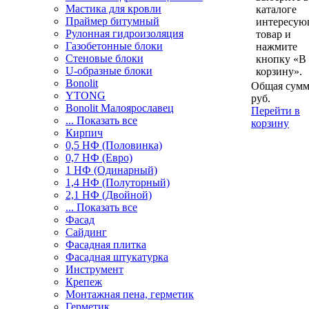
Мастика для кровли
каталоге
Праймер битумный
интересу
Рулонная гидроизоляция
товар и
Газобетонные блоки
нажмите
Стеновые блоки
кнопку «В
U-образные блоки
корзину».
Bonolit
Общая сумм
YTONG
руб.
Bonolit Малоярославец
Перейти в
... Показать все
корзину
Кирпич
0,5 НФ (Половинка)
0,7 НФ (Евро)
1 НФ (Одинарный)
1,4 НФ (Полуторный)
2,1 НФ (Двойной)
... Показать все
Фасад
Сайдинг
Фасадная плитка
Фасадная штукатурка
Инструмент
Крепеж
Монтажная пена, герметик
Герметик