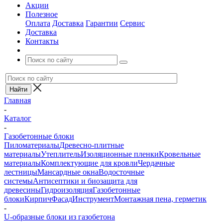
Акции
Полезное
Оплата
Доставка
Гарантии
Сервис
Доставка
Контакты
Главная
-
Каталог
-
Газобетонные блоки
Пиломатериалы
Древесно-плитные
материалы
Утеплитель
Изоляционные пленки
Кровельные
материалы
Комплектующие для кровли
Чердачные
лестницы
Мансардные окна
Водосточные
системы
Антисептики и биозащита для
древесины
Гидроизоляция
Газобетонные
блоки
Кирпич
Фасад
Инструмент
Монтажная пена, герметик
-
U-образные блоки из газобетона