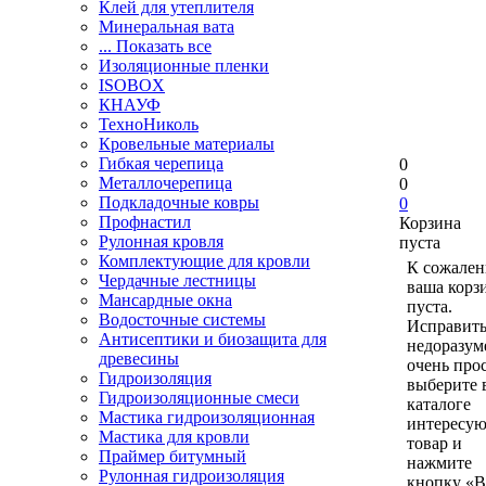
Клей для утеплителя
Минеральная вата
... Показать все
Изоляционные пленки
ISOBOX
КНАУФ
ТехноНиколь
Кровельные материалы
Гибкая черепица
0
Металлочерепица
0
Подкладочные ковры
0
Профнастил
Корзина
Рулонная кровля
пуста
Комплектующие для кровли
К сожален
Чердачные лестницы
ваша корз
Мансардные окна
пуста.
Водосточные системы
Исправить
Антисептики и биозащита для
недоразум
древесины
очень прос
Гидроизоляция
выберите 
Гидроизоляционные смеси
каталоге
Мастика гидроизоляционная
интересу
Мастика для кровли
товар и
Праймер битумный
нажмите
Рулонная гидроизоляция
кнопку «В