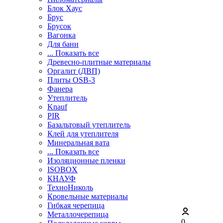
Блок Хаус
Брус
Брусок
Вагонка
Для бани
... Показать все
Древесно-плитные материалы
Оргалит (ДВП)
Плиты OSB-3
Фанера
Утеплитель
Knauf
PIR
Базальтовый утеплитель
Клей для утеплителя
Минеральная вата
... Показать все
Изоляционные пленки
ISOBOX
КНАУФ
ТехноНиколь
Кровельные материалы
Гибкая черепица
Металлочерепица
0