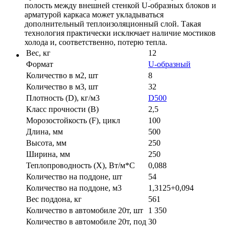
полость между внешней стенкой U-образных блоков и
арматурой каркаса может укладываться
дополнительный теплоизоляционный слой. Такая
технология практически исключает наличие мостиков
холода и, соответственно, потерю тепла.
Вес, кг
12
Формат
U-образный
Количество в м2, шт
8
Количество в м3, шт
32
Плотность (D), кг/м3
D500
Класс прочности (B)
2,5
Морозостойкость (F), цикл
100
Длина, мм
500
Высота, мм
250
Ширина, мм
250
Теплопроводность (X), Вт/м*С
0,088
Количество на поддоне, шт
54
Количество на поддоне, м3
1,3125+0,094
Вес поддона, кг
561
Количество в автомобиле 20т, шт
1 350
Количество в автомобиле 20т, под
30