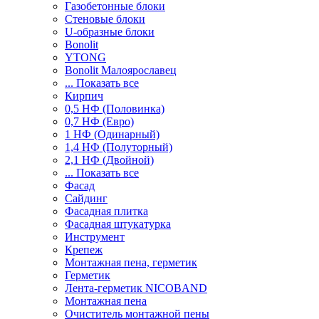
Газобетонные блоки
Стеновые блоки
U-образные блоки
Bonolit
YTONG
Bonolit Малоярославец
... Показать все
Кирпич
0,5 НФ (Половинка)
0,7 НФ (Евро)
1 НФ (Одинарный)
1,4 НФ (Полуторный)
2,1 НФ (Двойной)
... Показать все
Фасад
Сайдинг
Фасадная плитка
Фасадная штукатурка
Инструмент
Крепеж
Монтажная пена, герметик
Герметик
Лента-герметик NICOBAND
Монтажная пена
Очиститель монтажной пены