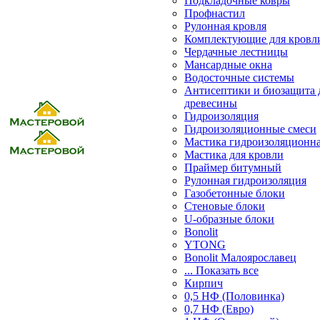
Подкладочные ковры
Профнастил
Рулонная кровля
Комплектующие для кровл
Чердачные лестницы
Мансардные окна
Водосточные системы
Антисептики и биозащита 
древесины
Гидроизоляция
Гидроизоляционные смеси
Мастика гидроизоляционн
Мастика для кровли
Праймер битумный
Рулонная гидроизоляция
Газобетонные блоки
Стеновые блоки
U-образные блоки
Bonolit
YTONG
Bonolit Малоярославец
... Показать все
Кирпич
0,5 НФ (Половинка)
0,7 НФ (Евро)