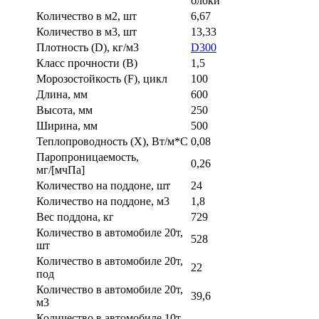
блоки
Количество в м2, шт
6,67
Количество в м3, шт
13,33
Плотность (D), кг/м3
D300
Класс прочности (B)
1,5
Морозостойкость (F), цикл
100
Длина, мм
600
Высота, мм
250
Ширина, мм
500
Теплопроводность (X), Вт/м*С
0,08
Паропроницаемость,
0,26
мг/[мчПа]
Количество на поддоне, шт
24
Количество на поддоне, м3
1,8
Вес поддона, кг
729
Количество в автомобиле 20т,
528
шт
Количество в автомобиле 20т,
22
под
Количество в автомобиле 20т,
39,6
м3
Количество в автомобиле 10т,