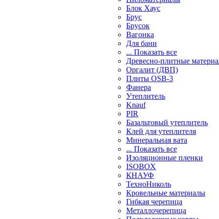
Блок Хаус
Брус
Брусок
Вагонка
Для бани
... Показать все
Древесно-плитные матери
Оргалит (ДВП)
Плиты OSB-3
Фанера
Утеплитель
Knauf
PIR
Базальтовый утеплитель
Клей для утеплителя
Минеральная вата
... Показать все
Изоляционные пленки
ISOBOX
КНАУФ
ТехноНиколь
Кровельные материалы
Гибкая черепица
Металлочерепица