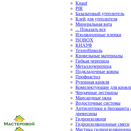
Knauf
PIR
Базальтовый утеплитель
Клей для утеплителя
Минеральная вата
... Показать все
Изоляционные пленки
ISOBOX
КНАУФ
ТехноНиколь
Кровельные материалы
Гибкая черепица
Металлочерепица
Подкладочные ковры
Профнастил
Рулонная кровля
Комплектующие для кровл
Чердачные лестницы
Мансардные окна
Водосточные системы
Антисептики и биозащита 
древесины
Гидроизоляция
Гидроизоляционные смеси
Мастика гидроизоляционн