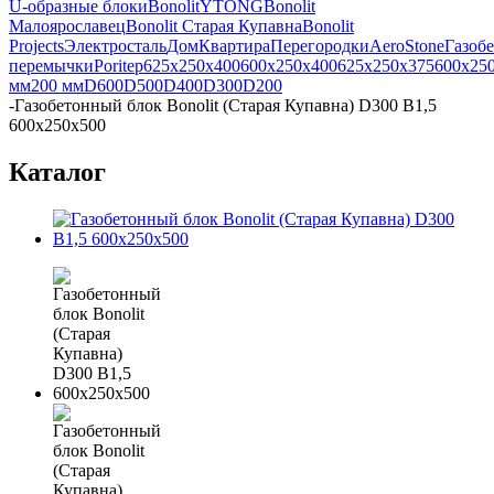
U-образные блоки
Bonolit
YTONG
Bonolit
Малоярославец
Bonolit Старая Купавна
Bonolit
Projects
Электросталь
Дом
Квартира
Перегородки
AeroStone
Газоб
перемычки
Poritep
625x250x400
600x250x400
625x250x375
600x25
мм
200 мм
D600
D500
D400
D300
D200
-
Газобетонный блок Bonolit (Старая Купавна) D300 B1,5
600х250х500
Каталог