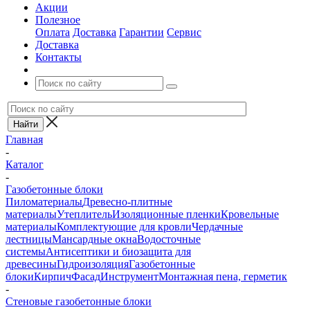
Акции
Полезное
Оплата
Доставка
Гарантии
Сервис
Доставка
Контакты
Главная
-
Каталог
-
Газобетонные блоки
Пиломатериалы
Древесно-плитные
материалы
Утеплитель
Изоляционные пленки
Кровельные
материалы
Комплектующие для кровли
Чердачные
лестницы
Мансардные окна
Водосточные
системы
Антисептики и биозащита для
древесины
Гидроизоляция
Газобетонные
блоки
Кирпич
Фасад
Инструмент
Монтажная пена, герметик
-
Стеновые газобетонные блоки