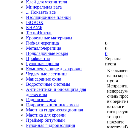
Клей для утеплителя
Минеральная вата
... Показать все
Изоляционные пленки
ISOBOX
КНАУФ
ТехноНиколь
Кровельные материалы
Гибкая черепица
0
Металлочерепица
0
Подкладочные ковры
0
Профнастил
Корзина
Рулонная кровля
пуста
Комплектующие для кровли
К сожален
Чердачные лестницы
ваша корз
Мансардные окна
пуста.
Водосточные системы
Исправить
Антисептики и биозащита для
недоразум
древесины
очень прос
Гидроизоляция
выберите 
Гидроизоляционные смеси
каталоге
Мастика гидроизоляционная
интересу
Мастика для кровли
товар и
Праймер битумный
нажмите
Рулонная гидроизоляция
кнопку «В