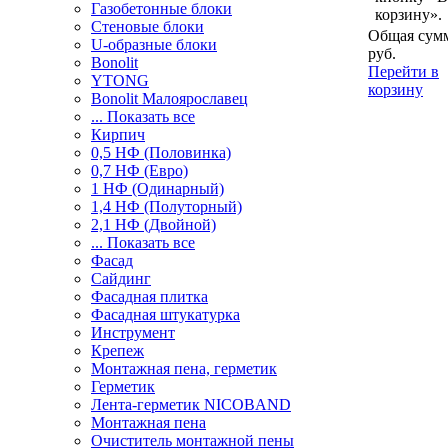
Газобетонные блоки
корзину».
Стеновые блоки
Общая сумм
U-образные блоки
руб.
Bonolit
Перейти в
YTONG
корзину
Bonolit Малоярославец
... Показать все
Кирпич
0,5 НФ (Половинка)
0,7 НФ (Евро)
1 НФ (Одинарный)
1,4 НФ (Полуторный)
2,1 НФ (Двойной)
... Показать все
Фасад
Сайдинг
Фасадная плитка
Фасадная штукатурка
Инструмент
Крепеж
Монтажная пена, герметик
Герметик
Лента-герметик NICOBAND
Монтажная пена
Очиститель монтажной пены