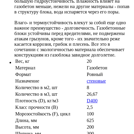
большую гидроустойчивость. Влажность влияет на
газобетон меньше, нежели на другие материалы - попав
в структуру блока, вода испаряется через его поры.
Влаго- и термоустойчивость влекут за собой еще одно
важное преимущество - долговечность. Газобетонные
блоки устойчивы перед вредителями, не подвержены
атакам грызунов, кроме того - их значительно реже
касается коррозия, грибок и плесень. Все это в
сочетании с экологичностью материала обеспечивает
конструкциям из газоблока завидное долголетие.
Вес, кг
20
Материал
Газобетон
Формат
Ровный
Назначение
стеновые
Количество в м2, шт
8
Количество в м3, шт
26,67
Плотность (D), кг/м3
D400
Класс прочности (B)
2,5
Морозостойкость (F), цикл
100
Длина, мм
625
Высота, мм
200
Ширина, мм
300