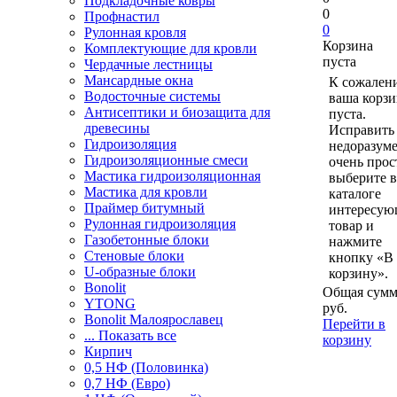
Подкладочные ковры
0
Профнастил
0
Рулонная кровля
Корзина
Комплектующие для кровли
пуста
Чердачные лестницы
Мансардные окна
К сожален
Водосточные системы
ваша корзи
Антисептики и биозащита для
пуста.
древесины
Исправить 
Гидроизоляция
недоразум
Гидроизоляционные смеси
очень прос
Мастика гидроизоляционная
выберите в
Мастика для кровли
каталоге
Праймер битумный
интересу
Рулонная гидроизоляция
товар и
Газобетонные блоки
нажмите
Стеновые блоки
кнопку «В
U-образные блоки
корзину».
Bonolit
Общая сумм
YTONG
руб.
Bonolit Малоярославец
Перейти в
... Показать все
корзину
Кирпич
0,5 НФ (Половинка)
0,7 НФ (Евро)