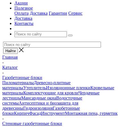
Акции
Полезное
Оплата
Доставка
Гарантии
Сервис
Доставка
Контакты
Главная
-
Каталог
-
Газобетонные блоки
Пиломатериалы
Древесно-плитные
материалы
Утеплитель
Изоляционные пленки
Кровельные
материалы
Комплектующие для кровли
Чердачные
лестницы
Мансардные окна
Водосточные
системы
Антисептики и биозащита для
древесины
Гидроизоляция
Газобетонные
блоки
Кирпич
Фасад
Инструмент
Монтажная пена, герметик
-
Стеновые газобетонные блоки