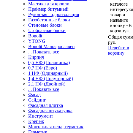
Мастика для кровли
каталоге
Праймер битумный
интересу
Рулонная гидроизоляция
товар и
Газобетонные блоки
нажмите
Стеновые блоки
кнопку «В
U-образные блоки
корзину».
Bonolit
Общая сумм
YTONG
руб.
Bonolit Малоярославец
Перейти в
... Показать все
корзину
Кирпич
0,5 НФ (Половинка)
0,7 НФ (Евро)
1 НФ (Одинарный)
1,4 НФ (Полуторный)
2,1 НФ (Двойной)
... Показать все
Фасад
Сайдинг
Фасадная плитка
Фасадная штукатурка
Инструмент
Крепеж
Монтажная пена, герметик
Герметик