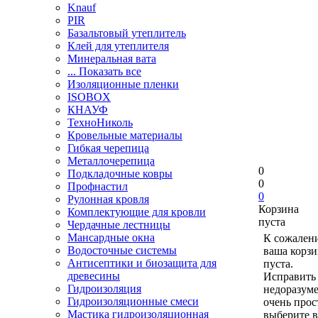
Knauf
PIR
Базальтовый утеплитель
Клей для утеплителя
Минеральная вата
... Показать все
Изоляционные пленки
ISOBOX
КНАУФ
ТехноНиколь
Кровельные материалы
Гибкая черепица
Металлочерепица
0
Подкладочные ковры
0
Профнастил
0
Рулонная кровля
Корзина
Комплектующие для кровли
пуста
Чердачные лестницы
Мансардные окна
К сожален
Водосточные системы
ваша корзи
Антисептики и биозащита для
пуста.
древесины
Исправить 
Гидроизоляция
недоразум
Гидроизоляционные смеси
очень прос
Мастика гидроизоляционная
выберите в