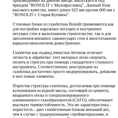
производимый на данном заводе, выпускается под
брендом "BONOLIT г. Малоярославец". Данный блок
высокого качества, имеет длину 625 мм против 600 мм у
"BONOLIT г. Старая Купавна".
Стеновые блоки из газобетона Bonolit применяются как
для постройки наружных несущих и внутренних
несущих стен в малоэтажном строительстве, так и для
заполнения внешних самонесущих стен в многоэтажном
каркасно-монолитном домостроении.
Газобетон как подвид ячеистых бетонов отличает
легкость в обработке: этот материал легко сверлить,
пилить и строгать при помощи стандартного стального
инструмента. Соответственно, конструкции из
газоблока достаточно просто модернизировать, добавляя
в них новые элементы.
Пористая структура газоблока, достигаемая при помощи
вспенивания исходной массы, состоящей из цемента,
кварцевого песка и специализированного
алюминиевого газообразователя (САГО), обеспечивает
высокую термоустойчивость. Эта же характеристика -
пористость - дает газобетонным блокам меньший вес,
чем в случае с традиционными стройматериалами, и