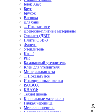
Блок Хаус
Брус
Брусок
Вагонка
Для бани
... Показать все
Древесно-плитные материалы
Оргалит (ДВП)
Плиты OSB-3
Фанера
Утеплитель
Knauf
PIR
Базальтовый утеплитель
Клей для утеплителя
Минеральная вата
... Показать все
Изоляционные пленки
ISOBOX
КНАУФ
ТехноНиколь
Кровельные материалы
Гибкая черепица
Металлочерепица
0